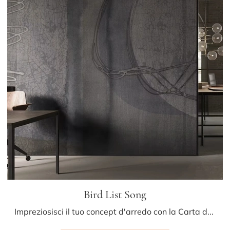
Bird List Song
Impreziosisci il tuo concept d'arredo con la Carta da parati in TNT: se cerchi una soluzione moderna, Bird List Song fa al caso tuo.