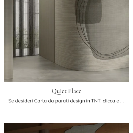
Quiet Place
Se desideri Carta da parati design in TNT, clicca e scopri di più sulle varie proposte di Glamora come il modello Quiet Place.