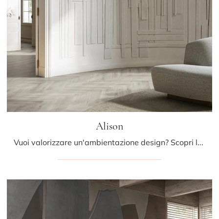
Alison
Vuoi valorizzare un'ambientazione design? Scopri la Carta da parati in TNT di Glamora: il modello Alison ti sta aspettando!