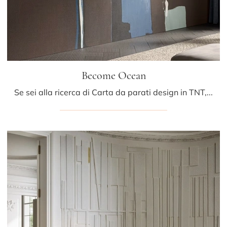
Become Ocean
Se sei alla ricerca di Carta da parati design in TNT, clicca e ottieni informazioni sulle svariate offerte di Glamora come il modello Become Ocean.