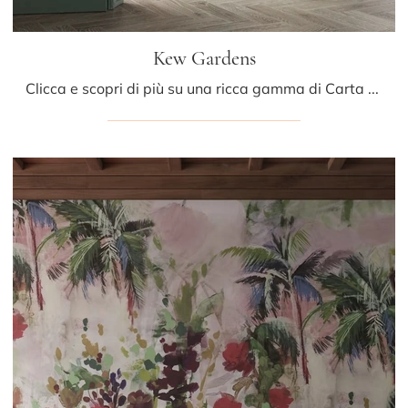
Kew Gardens
Clicca e scopri di più su una ricca gamma di Carta da parati in TNT moderna: il modello Kew Gardens di Glamora ti sta aspettando!