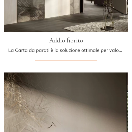
Addio fiorito
La Carta da parati è la soluzione ottimale per valorizzare i tuoi spazi! Ultima un'atmosfera moderna con il modello Addio fiorito di Glamora.