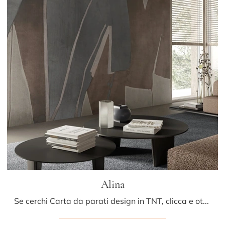
Alina
Se cerchi Carta da parati design in TNT, clicca e ottieni informazioni sulle varie proposte di Glamora come il modello Alina.