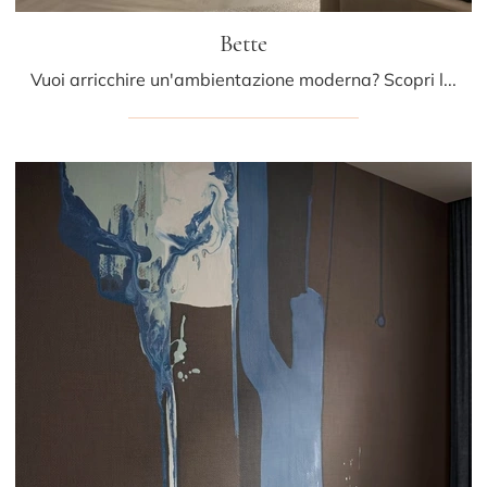
Bette
Vuoi arricchire un'ambientazione moderna? Scopri la Carta da parati in tessuto di Glamora: il modello Bette ti attende!