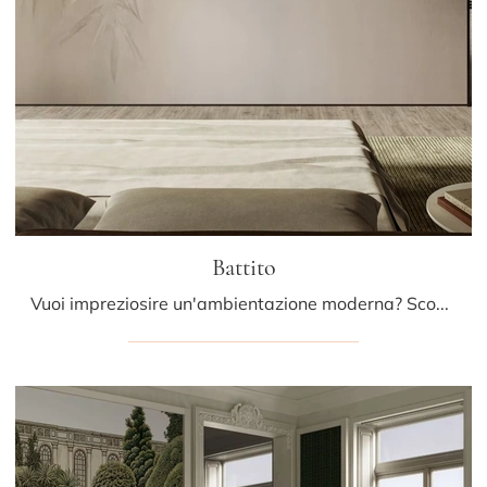
Battito
Vuoi impreziosire un'ambientazione moderna? Scopri la Carta da parati vinilica di Glamora: il modello Battito ti attende!