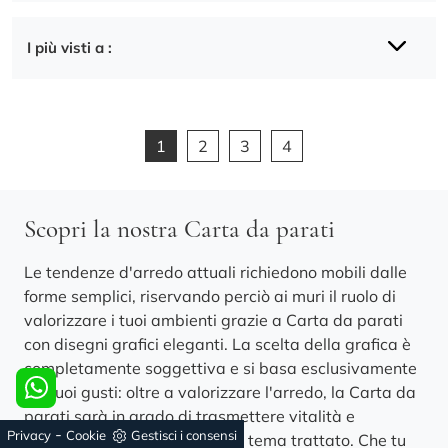
I più visti a :
1
2
3
4
Scopri la nostra Carta da parati
Le tendenze d'arredo attuali richiedono mobili dalle
forme semplici, riservando perciò ai muri il ruolo di
valorizzare i tuoi ambienti grazie a Carta da parati
con disegni grafici eleganti. La scelta della grafica è
completamente soggettiva e si basa esclusivamente
sui tuoi gusti: oltre a valorizzare l'arredo, la Carta da
parati sarà in grado di trasmettere vitalità e
-
Privacy
Cookie
Gestisci i consensi
positività nel locale in base al tema trattato. Che tu