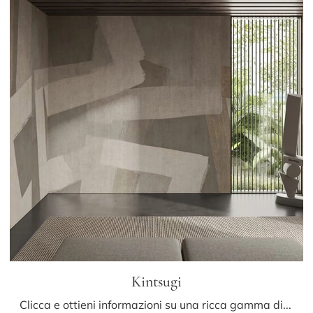
Kintsugi
Clicca e ottieni informazioni su una ricca gamma di Carta da parati in TNT design: il modello Kintsugi di Glamora ti sta aspettando!