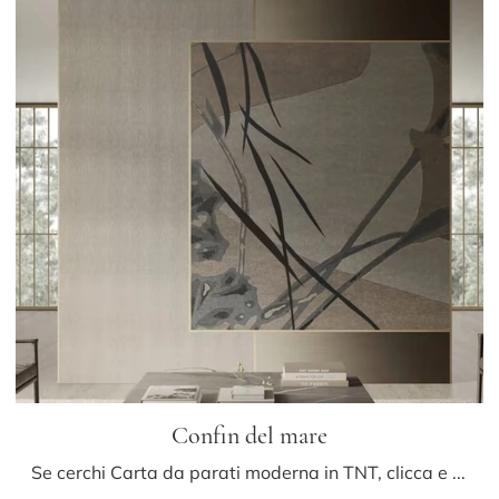
Confin del mare
Se cerchi Carta da parati moderna in TNT, clicca e scopri di più sulle diverse soluzioni di Glamora come il modello Confin del mare.