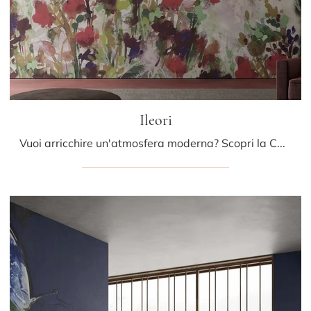
Ileori
Vuoi arricchire un'atmosfera moderna? Scopri la Carta da parati in TNT di Glamora: il modello Ileori ti sta aspettando!