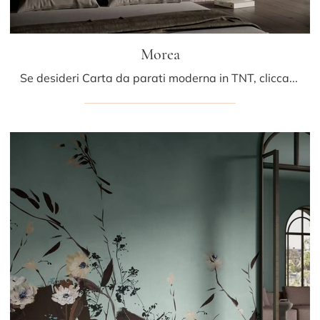
Morea
Se desideri Carta da parati moderna in TNT, clicca e ottieni informazioni sulle varie proposte di Glamora come il modello Morea.