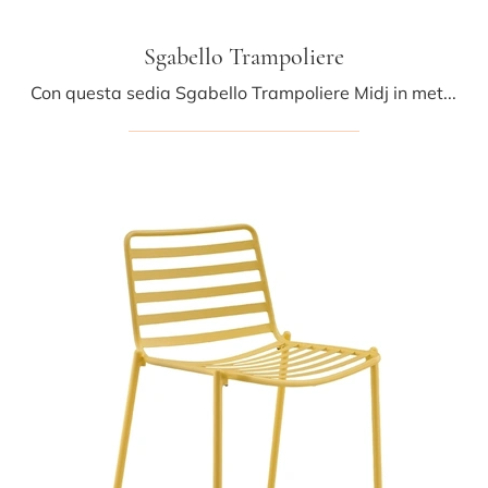
Sgabello Trampoliere
Con questa sedia Sgabello Trampoliere Midj in metallo, una tra le nostre sedute sgabelli moderne, potrai impreziosire i tuoi interni.