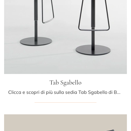
Tab Sgabello
Clicca e scopri di più sulla sedia Tab Sgabello di Bonaldo in cuoio: le più originali Sedie sgabelli design ti aspettano.