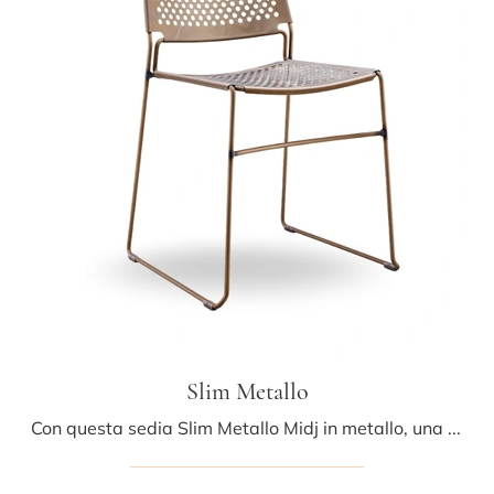
Slim Metallo
Con questa sedia Slim Metallo Midj in metallo, una delle nostre sedute fisse moderne, potrai arricchire i tuoi locali.