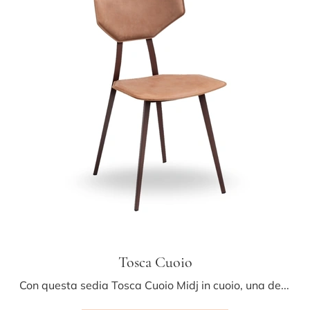
Tosca Cuoio
Con questa sedia Tosca Cuoio Midj in cuoio, una delle nostre sedute fisse moderne, potrai impreziosire i tuoi locali.