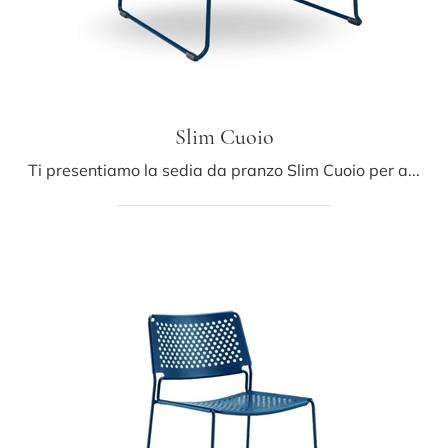
Slim Cuoio
Ti presentiamo la sedia da pranzo Slim Cuoio per atmosfere moderne, tra le più esclusive Sedie fisse di Midj.