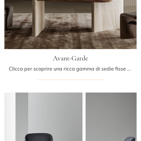
Avant-Garde
Clicca per scoprire una ricca gamma di sedie fisse per stanze design: il modello Avant-Garde di Bonaldo ti attende!