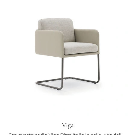
Viga
Con questa sedia Viga Ditre Italia in pelle, una delle nostre sedute fisse design, potrai valorizzare i tuoi spazi.