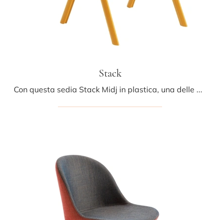
Stack
Con questa sedia Stack Midj in plastica, una delle nostre sedute impilabili moderne, potrai arricchire i tuoi locali.