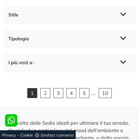
Stile
Tipologia
I più visti a :
1
2
3
4
5
....
10
La scelta delle Sedie ideali per ultimare il tuo arredo,
dipenderà in particolare dal mood dell'ambiente e
-
Privacy
Cookie
Gestisci i consensi
degli arredi, con cui vanno coordinate, e dallo spazio