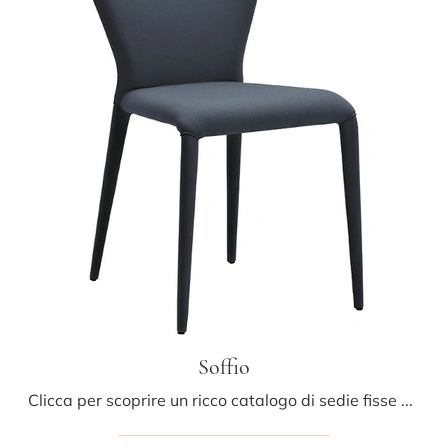
Soffio
Clicca per scoprire un ricco catalogo di sedie fisse per stanze moderne: il modello Soffio di Midj ti attende!