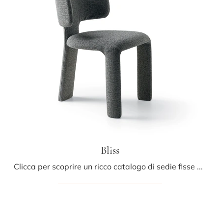
Bliss
Clicca per scoprire un ricco catalogo di sedie fisse per stanze design: il modello Bliss di Ditre Italia ti attende!