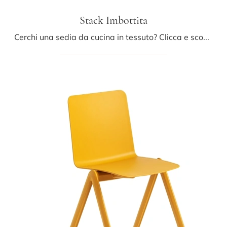
Stack Imbottita
Cerchi una sedia da cucina in tessuto? Clicca e scopri il modello Stack Imbottita di Midj per ultimare i tuoi interni ottimamente.