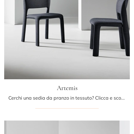
Artemis
Cerchi una sedia da pranzo in tessuto? Clicca e scopri il modello Artemis di Bonaldo per completare i tuoi spazi al meglio.