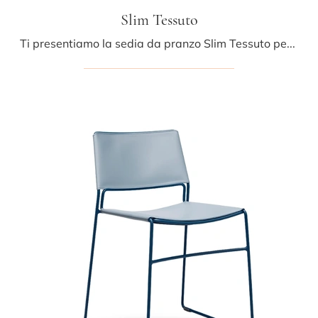
Slim Tessuto
Ti presentiamo la sedia da pranzo Slim Tessuto per atmosfere moderne, tra le più originali Sedie fisse di Midj.