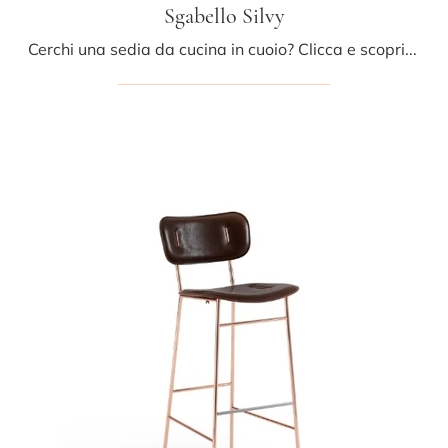
Sgabello Silvy
Cerchi una sedia da cucina in cuoio? Clicca e scopri il modello Sgabello Silvy di Midj per ultimare i tuoi spazi alla perfezione.