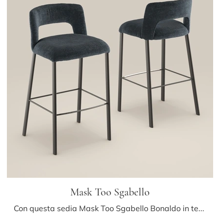
Mask Too Sgabello
Con questa sedia Mask Too Sgabello Bonaldo in tessuto, una tra le nostre sedute sgabelli moderne, potrai impreziosire i tuoi spazi.