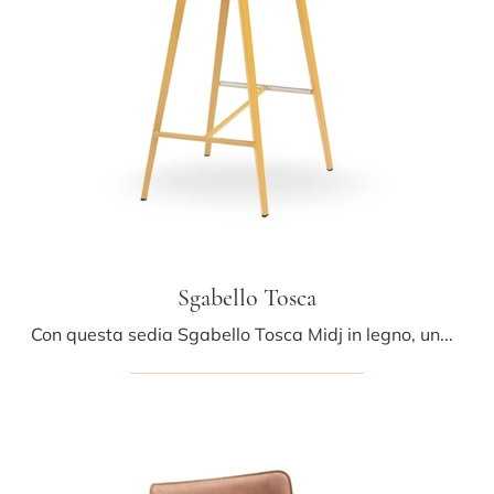
Sgabello Tosca
Con questa sedia Sgabello Tosca Midj in legno, una delle nostre sedute sgabelli moderne, potrai valorizzare i tuoi interni.