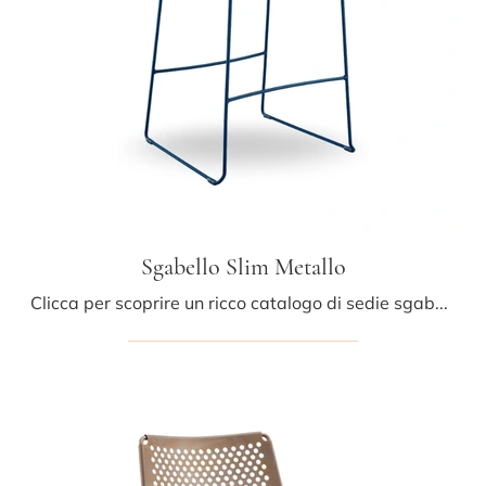
Sgabello Slim Metallo
Clicca per scoprire un ricco catalogo di sedie sgabelli per stanze moderne: il modello Sgabello Slim Metallo di Midj ti sta aspettando!