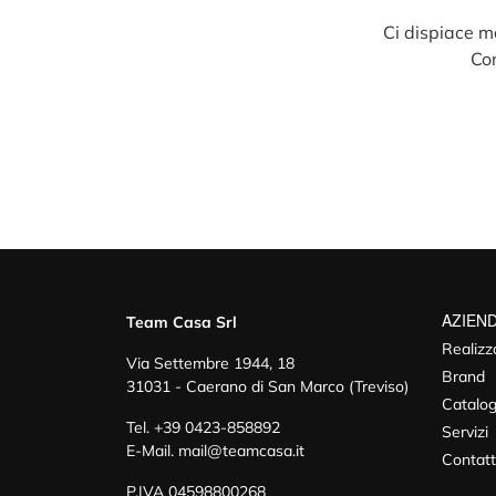
Ci dispiace ma
Con
AZIEN
Team Casa Srl
Realizz
Via Settembre 1944, 18
Brand
31031 - Caerano di San Marco (Treviso)
Catalog
Tel.
+39 0423-858892
Servizi
E-Mail.
mail@teamcasa.it
Contatt
P.IVA 04598800268