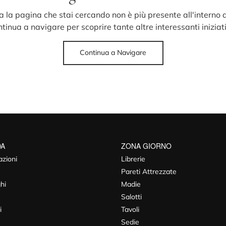
 la pagina che stai cercando non è più presente all'interno d
tinua a navigare per scoprire tante altre interessanti iniziat
Continua a Navigare
DA
ZONA GIORNO
azioni
Librerie
Pareti Attrezzate
hi
Madie
Salotti
i
Tavoli
Sedie