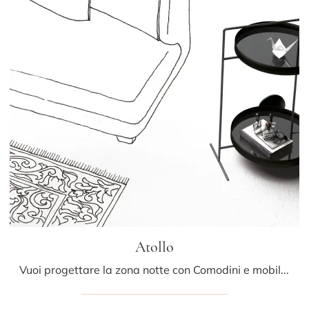
Atollo
Vuoi progettare la zona notte con Comodini e mobili con cassetti di Minotti Italia? Eccoti il modello Atollo in metallo per spazi design.