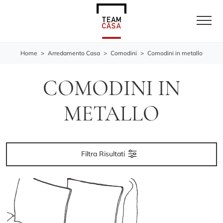
Home
>
Arredamento Casa
>
Comodini
>
Comodini in metallo
COMODINI IN
METALLO
Filtra Risultati