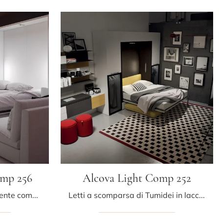
mp 256
Alcova Light Comp 252
Cerchi soluzioni estremamente compatte? Scopri i letti a scomparsa Tumidei come questo modello Divano On Off Comp 256 in laccato opaco.
Letti a scomparsa di Tumidei in laccato opaco: ottieni informazioni sul letto Alcova Light Comp 252 e arreda i tuoi interni in modo operativo e ...