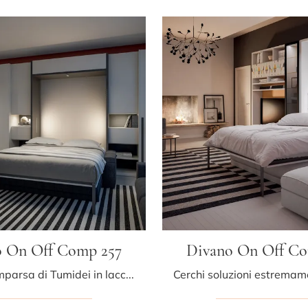
o On Off Comp 257
Divano On Off Co
Letti a scomparsa di Tumidei in laccato opaco: ottieni informazioni sul letto Divano On Off Comp 257 e arreda i tuoi spazi in modo pratico e dinamico.