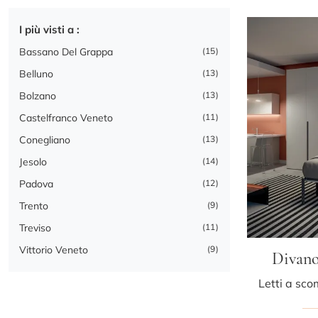
I più visti a :
Bassano Del Grappa
15
Belluno
13
Bolzano
13
Castelfranco Veneto
11
Conegliano
13
Jesolo
14
Padova
12
Trento
9
Treviso
11
Vittorio Veneto
9
Divan