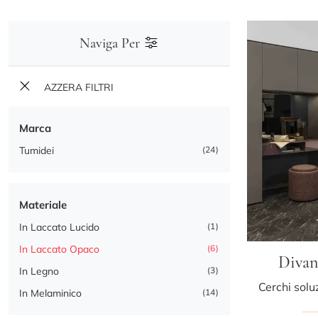
Naviga Per
AZZERA FILTRI
Marca
Tumidei
24
Materiale
In Laccato Lucido
1
In Laccato Opaco
6
Divan
In Legno
3
In Melaminico
14