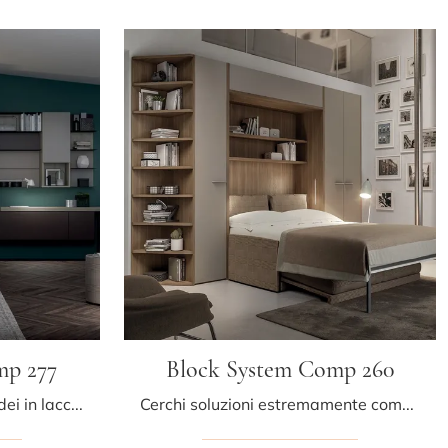
mp 277
Block System Comp 260
Letti a scomparsa di Tumidei in laccato opaco: ottieni informazioni sul letto Block System Comp 277 e arreda i tuoi spazi in modo pratico e dinamico.
Cerchi soluzioni estremamente compatte? Scopri i letti a scomparsa Tumidei come questo modello Block System Comp 260 in laccato opaco.