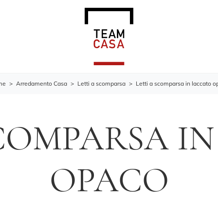
me
>
Arredamento Casa
>
Letti a scomparsa
>
Letti a scomparsa in laccato o
SCOMPARSA I
OPACO