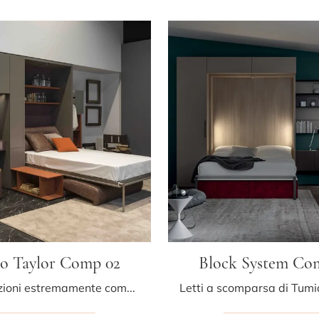
o Taylor Comp 02
Block System Co
Cerchi soluzioni estremamente compatte? Scopri i letti a scomparsa Tumidei come questo modello Divano Taylor Comp 02 in laccato opaco.