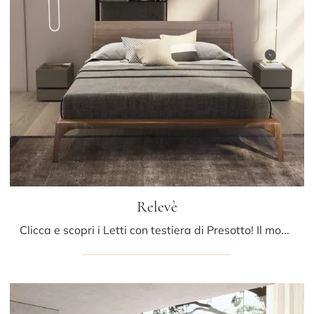
Relevè
Clicca e scopri i Letti con testiera di Presotto! Il modello Relevè in legno ti attende nelle versioni matrimoniali.