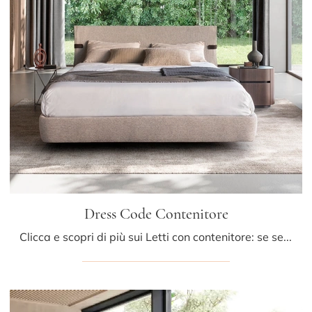
Dress Code Contenitore
Clicca e scopri di più sui Letti con contenitore: se sei alla ricerca di modelli matrimoniali moderni, il modello Dress Code Contenitore Presotto fa ...