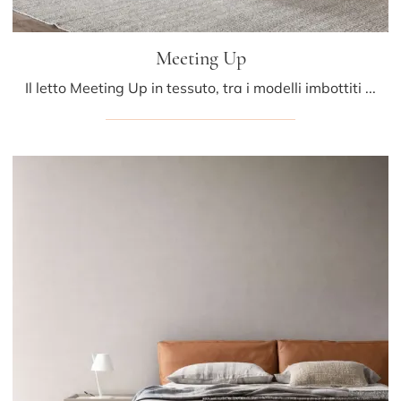
Meeting Up
Il letto Meeting Up in tessuto, tra i modelli imbottiti matrimoniali moderni di Presotto, è ideale per assicurarti il sonno più profondo.