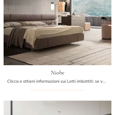
Niobe
Clicca e ottieni informazioni sui Letti imbottiti: se vuoi modelli matrimoniali design, il modello Niobe Presotto fa al caso tuo.