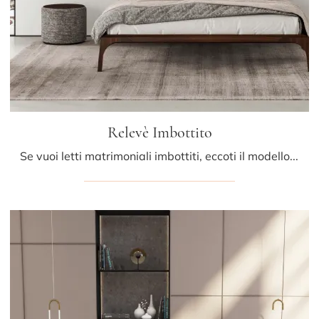
Relevè Imbottito
Se vuoi letti matrimoniali imbottiti, eccoti il modello Relevè Imbottito in pelle per arricchire la camera da letto.