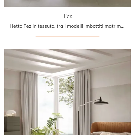
Fez
Il letto Fez in tessuto, tra i modelli imbottiti matrimoniali design di Presotto, è pensato per assicurarti il riposo migliore.