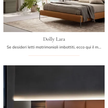
Dolly Lara
Se desideri letti matrimoniali imbottiti, ecco qui il modello Dolly Lara in tessuto per arricchire la zona notte.