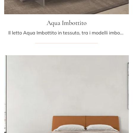
Aqua Imbottito
Il letto Aqua Imbottito in tessuto, tra i modelli imbottiti matrimoniali design di Presotto, è ideale per garantirti il relax totale.