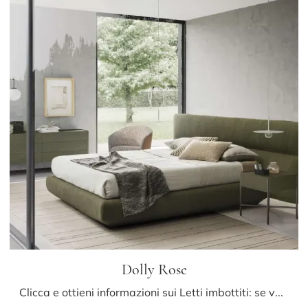
Dolly Rose
Clicca e ottieni informazioni sui Letti imbottiti: se vuoi modelli matrimoniali design, il modello Dolly Rose Presotto fa per te.