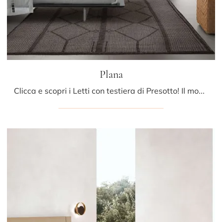
Plana
Clicca e scopri i Letti con testiera di Presotto! Il modello Plana in laccato opaco ti sta aspettando nelle versioni matrimoniali.