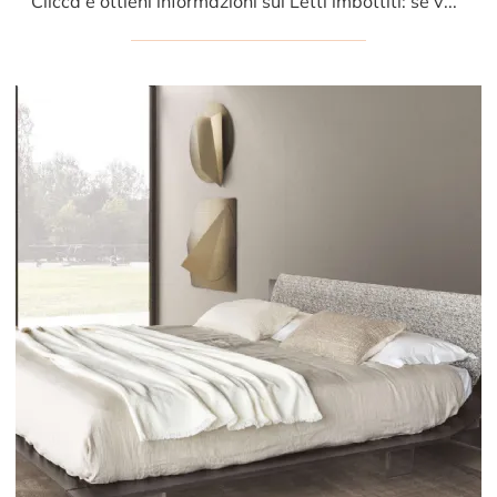
Clicca e ottieni informazioni sui Letti imbottiti: se vuoi modelli matrimoniali moderni, il modello Dress Code Presotto fa per te.