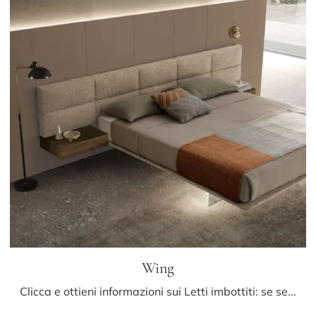
Wing
Clicca e ottieni informazioni sui Letti imbottiti: se sei alla ricerca di modelli matrimoniali design, il modello Wing Presotto fa al caso tuo.