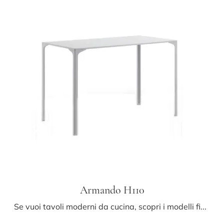
Armando H110
Se vuoi tavoli moderni da cucina, scopri i modelli fissi di Midj: clicca e scopri il modello Armando H110 in metallo.