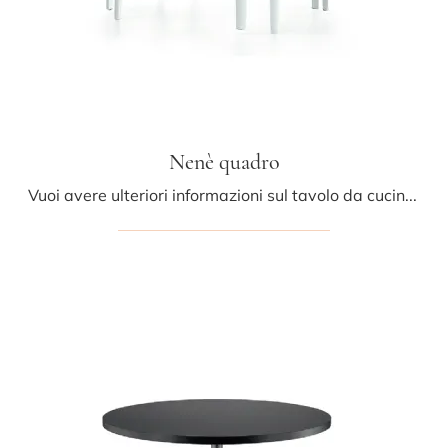
Nenè quadro
Vuoi avere ulteriori informazioni sul tavolo da cucina Nenè quadro di Midj? Clicca e ottieni informazioni sui modelli fissi della firma.