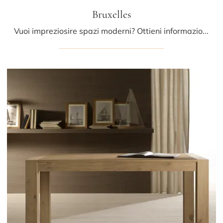
Bruxelles
Vuoi impreziosire spazi moderni? Ottieni informazioni sui tavoli moderni fissi: il modello da cucina Bruxelles ti aspetta.