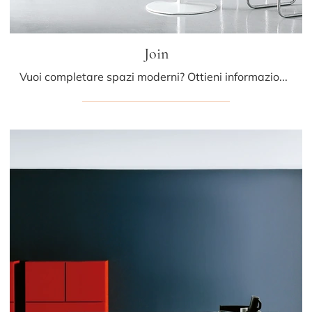
Join
Vuoi completare spazi moderni? Ottieni informazioni sui tavoli moderni fissi: il modello da cucina Join ti attende.