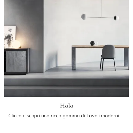
Holo
Clicca e scopri una ricca gamma di Tavoli moderni fissi da cucina! Il modello Holo di Pizzolato ti sta aspettando.