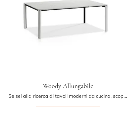
Woody Allungabile
Se sei alla ricerca di tavoli moderni da cucina, scopri i modelli allungabili di Midj: clicca e scopri il modello Woody Allungabile in legno.