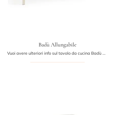
Badù Allungabile
Vuoi avere ulteriori info sul tavolo da cucina Badù Allungabile di Midj? Clicca e scopri di più sui modelli allungabili dell'azienda.