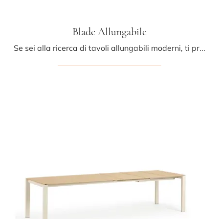
Blade Allungabile
Se sei alla ricerca di tavoli allungabili moderni, ti presentiamo il modello da cucina in ceramica Blade Allungabile del marchio Midj.