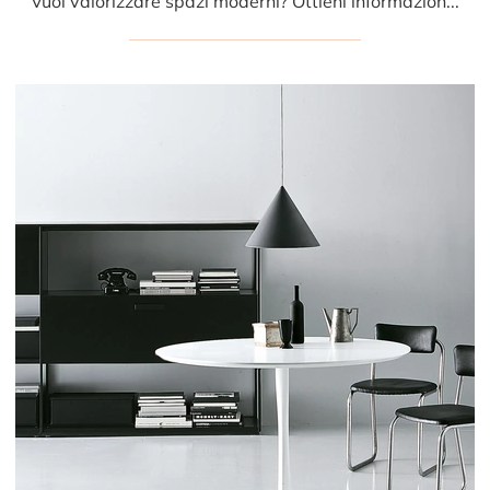
Vuoi valorizzare spazi moderni? Ottieni informazioni sui tavoli moderni fissi: il modello da cucina Nenè rettangolare ti aspetta.