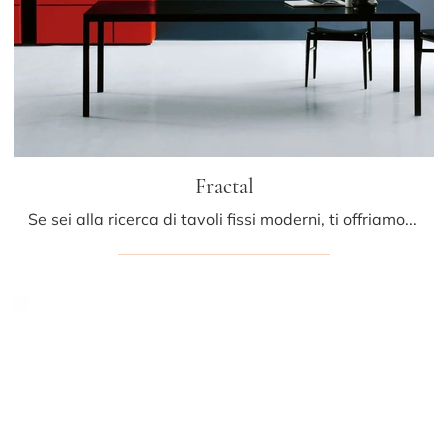
Fractal
Se sei alla ricerca di tavoli fissi moderni, ti offriamo il modello da cucina in laccato Fractal del marchio Porro.