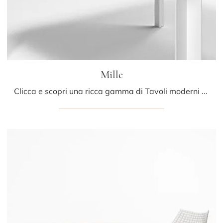
Mille
Clicca e scopri una ricca gamma di Tavoli moderni fissi da cucina! Il modello Mille di Minotti Italia ti attende.