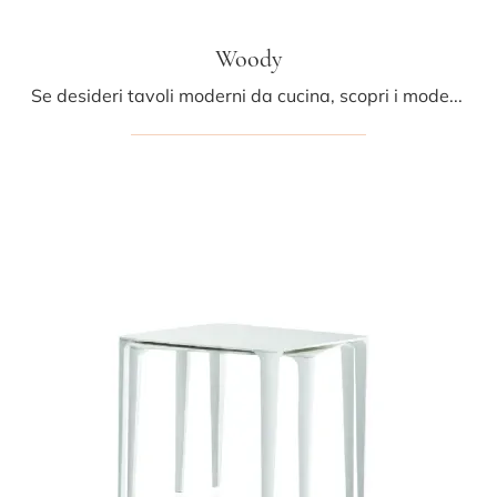
Woody
Se desideri tavoli moderni da cucina, scopri i modelli fissi di Midj: clicca e scopri il modello Woody in legno.