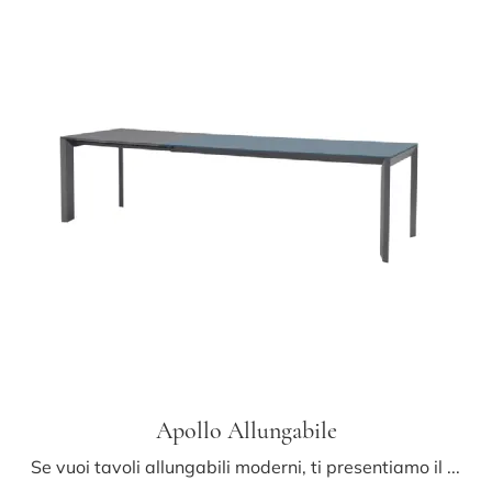
Apollo Allungabile
Se vuoi tavoli allungabili moderni, ti presentiamo il modello da cucina in vetro Apollo Allungabile del brand Midj.