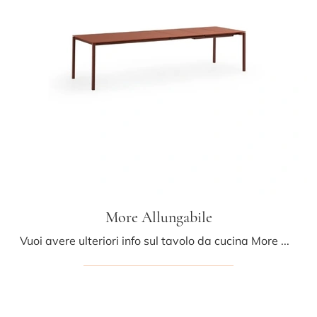
More Allungabile
Vuoi avere ulteriori info sul tavolo da cucina More Allungabile di Midj? Clicca e ottieni informazioni sui modelli allungabili del brand.