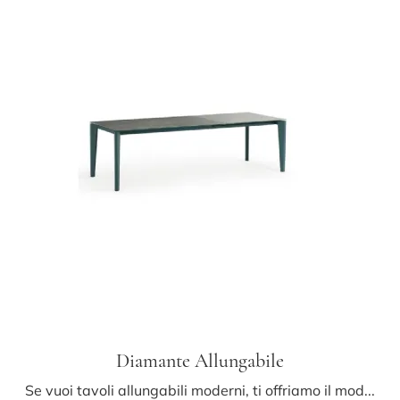
Diamante Allungabile
Se vuoi tavoli allungabili moderni, ti offriamo il modello da cucina in ceramica Diamante Allungabile del brand Midj.