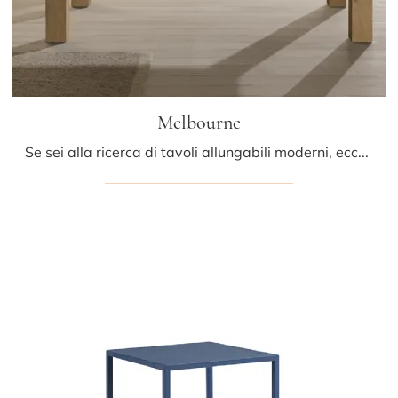
Melbourne
Se sei alla ricerca di tavoli allungabili moderni, ecco a te il modello da cucina in legno Melbourne della firma Pizzolato.