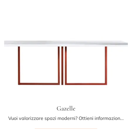
Gazelle
Vuoi valorizzare spazi moderni? Ottieni informazioni sui tavoli moderni fissi: il modello da cucina Gazelle ti attende.