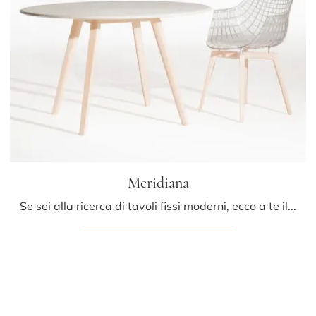
Meridiana
Se sei alla ricerca di tavoli fissi moderni, ecco a te il modello da cucina in legno Meridiana della firma Driade.