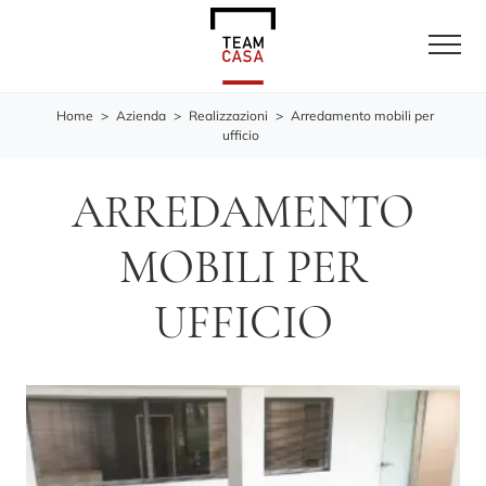
Home
>
Azienda
>
Realizzazioni
>
Arredamento mobili per
ufficio
ARREDAMENTO
MOBILI PER
UFFICIO