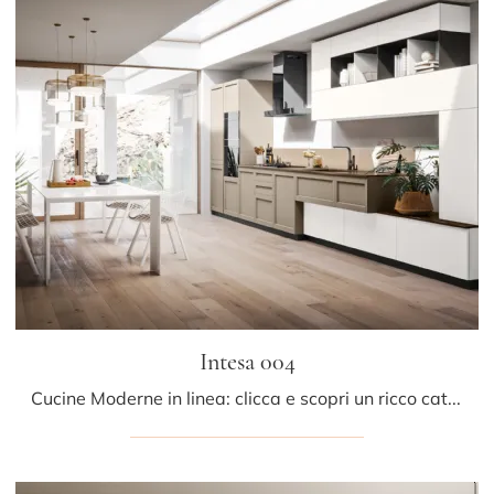
Intesa 004
Cucine Moderne in linea: clicca e scopri un ricco catalogo di soluzioni della firma Ar-due, tra cui il modello Intesa 004.