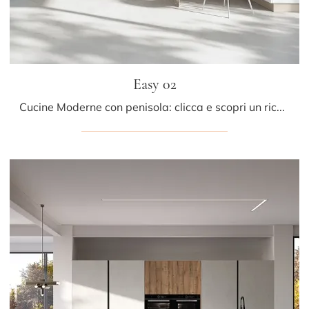
Easy 02
Cucine Moderne con penisola: clicca e scopri un ricco catalogo di soluzioni dell'azienda Ar-due, tra cui il modello Easy 02.