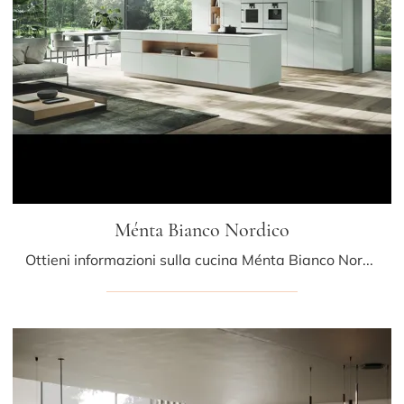
Ménta Bianco Nordico
Ottieni informazioni sulla cucina Ménta Bianco Nordico di Miton: questa soluzione in laminato sarà l'acquisto ideale per te!