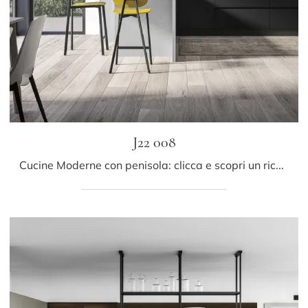
J22 008
Cucine Moderne con penisola: clicca e scopri un ricco catalogo di soluzioni del marchio Ar-due, tra cui il modello J22 008.