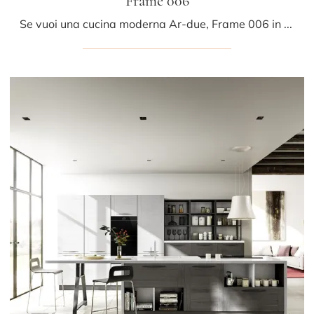
Frame 006
Se vuoi una cucina moderna Ar-due, Frame 006 in laccato opaco ti attende nel nostro negozio di Cucine Moderne con penisola.