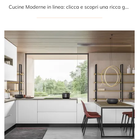
Cucine Moderne in linea: clicca e scopri una ricca gamma di soluzioni del brand Ar-due, tra cui il modello Intesa 002.