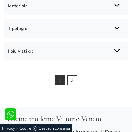
Materiale
Tipologia
I più visti a :
1
2
Cucine moderne Vittorio Veneto
-
Privacy
Cookie
Gestisci i consensi
Se quello che cerchi è
un rifornito negozio di Cucine