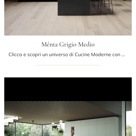
Ménta Grigio Medio
Clicca e scopri un universo di Cucine Moderne con penisola: la cucina Ménta Grigio Medio Miton in laminato ti sta aspettando!