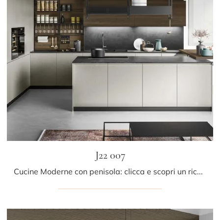
J22 007
Cucine Moderne con penisola: clicca e scopri un ricco catalogo di soluzioni dell'azienda Ar-due, tra cui il modello J22 007.