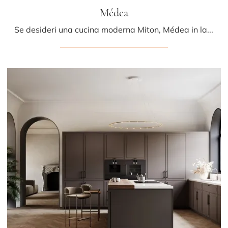
Médea
Se desideri una cucina moderna Miton, Médea in laminato ti sta aspettando nel nostro negozio di Cucine Moderne con isola.