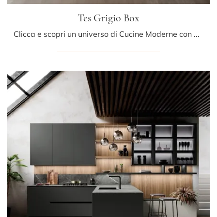
Tes Grigio Box
Clicca e scopri un universo di Cucine Moderne con penisola: la cucina Tes Grigio Box Miton in laccato opaco ti aspetta!