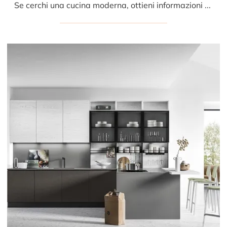
Se cerchi una cucina moderna, ottieni informazioni sul modello J22 006 Ar-due.