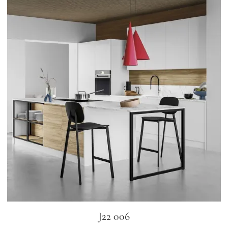
J22 006