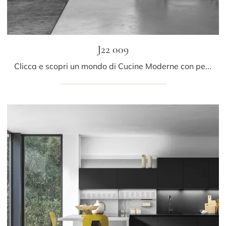
J22 009
Clicca e scopri un mondo di Cucine Moderne con penisola: la cucina J22 009 Ar-due in laccato opaco ti attende!