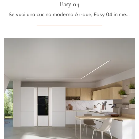
Easy 04
Se vuoi una cucina moderna Ar-due, Easy 04 in melaminico ti aspetta nel nostro negozio di Cucine Moderne in linea.