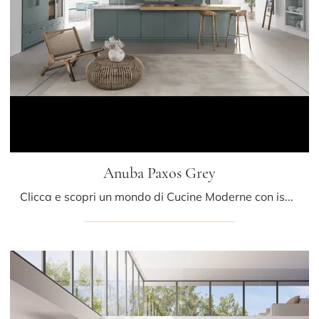
Anuba Paxos Grey
Clicca e scopri un mondo di Cucine Moderne con isola: la cucina Anuba Paxos Grey Miton in laccato opaco ti sta aspettando!