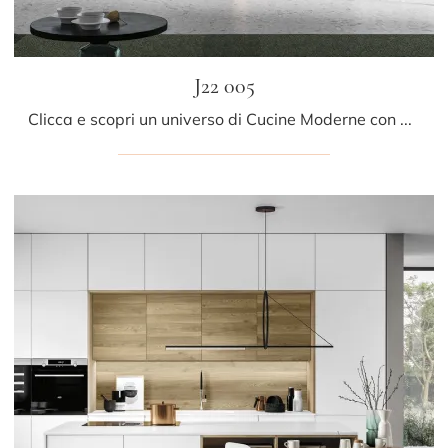
J22 005
Clicca e scopri un universo di Cucine Moderne con penisola: la cucina J22 005 Ar-due in melaminico ti sta aspettando!