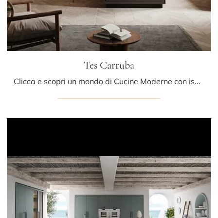
Tes Carruba
Clicca e scopri un mondo di Cucine Moderne con isola: la cucina Tes Carruba Miton in laccato opaco ti attende!