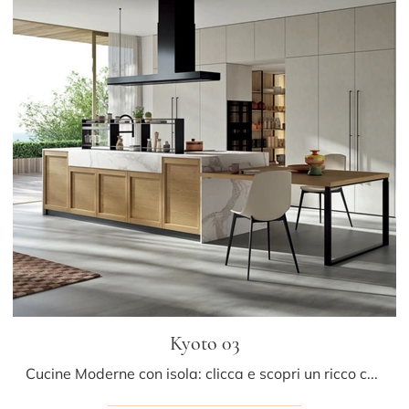
Kyoto 03
Cucine Moderne con isola: clicca e scopri un ricco catalogo di soluzioni dell'azienda Ar-due, tra cui il modello Kyoto 03.