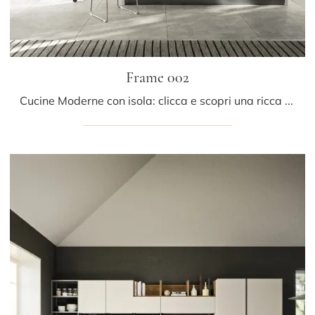
Frame 002
Cucine Moderne con isola: clicca e scopri una ricca gamma di soluzioni della marca Ar-due, tra cui il modello Frame 002.