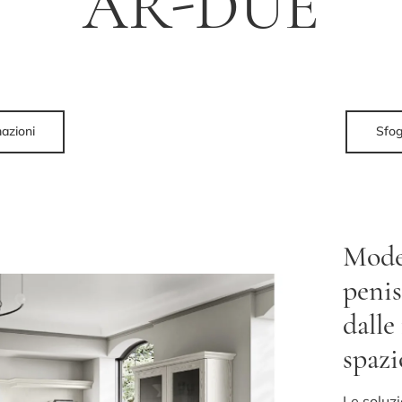
AR-DUE
mazioni
Sfog
Model
penis
dalle
spazi
Le soluz