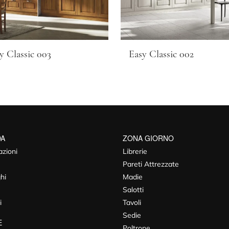
y Classic 003
Easy Classic 002
DA
ZONA GIORNO
azioni
Librerie
Pareti Attrezzate
hi
Madie
Salotti
i
Tavoli
Sedie
E
Poltrone