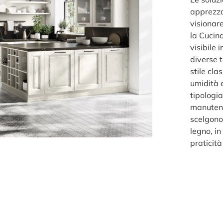
apprezzat
visionare
la Cucin
visibile 
diverse t
stile cla
umidità 
tipologia
manutenz
scelgono 
legno, i
praticità