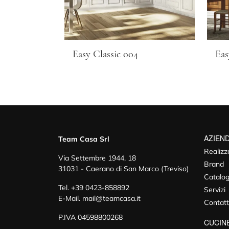
Easy Classic 004
Eas
AZIEN
Team Casa Srl
Realizz
Via Settembre 1944, 18
Brand
31031 - Caerano di San Marco (Treviso)
Catalog
Tel.
+39 0423-858892
Servizi
E-Mail.
mail@teamcasa.it
Contatt
P.IVA 04598800268
CUCIN