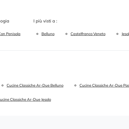
logia
I più visti a :
Con Penisola
Belluno
Castelfranco Veneto
Jeso
Cucine Classiche Ar-Due Belluno
Cucine Classiche Ar-Due Pa
ucine Classiche Ar-Due Jesolo