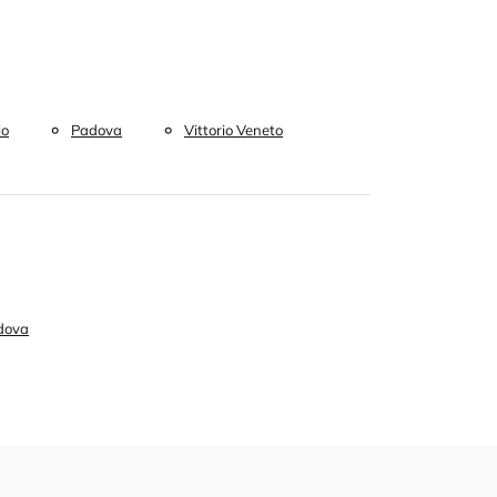
lo
Padova
Vittorio Veneto
dova