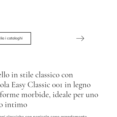
lia i cataloghi
lo in stile classico con
ola Easy Classic 001 in legno
 forme morbide, ideale per uno
o intimo
ioni classiche con penisola sono grandemente