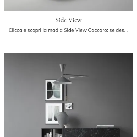
Side View
Clicca e scopri la madia Side View Caccaro: se desideri mobili in laccato opaco per stanze moderne, questa è la soluzione ottimale per te!