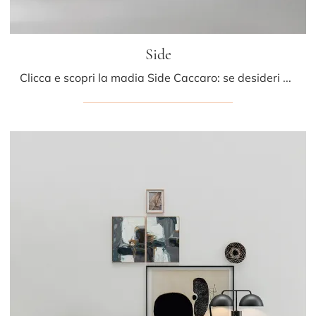
Side
Clicca e scopri la madia Side Caccaro: se desideri mobili in laccato opaco per stanze moderne, questa è l'acquisto perfetto per te!