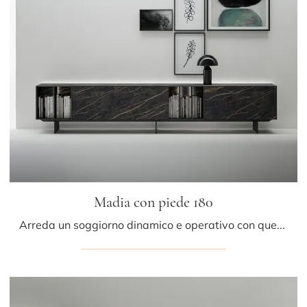
Madia con piede 180
Arreda un soggiorno dinamico e operativo con questa madia Madia con piede 180 di Caccaro: scopri le più esclusive Madie in gres.