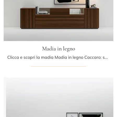
Madia in legno
Clicca e scopri la madia Madia in legno Caccaro: se desideri mobili in legno per stanze moderne, questa è la soluzione ottimale per te!