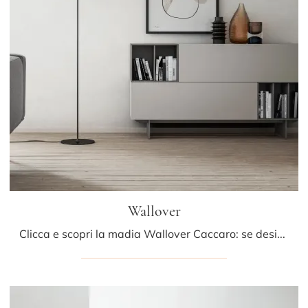
Wallover
Clicca e scopri la madia Wallover Caccaro: se desideri mobili in laccato opaco per stanze moderne, questa è il miglior acquisto per te!