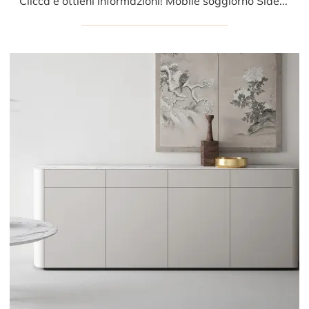
Clicca e ottieni informazioni! Mobile soggiorno Side bifacciale di Caccaro in laccato opaco: ti aspetta per valorizzare le tue stanze moderne.