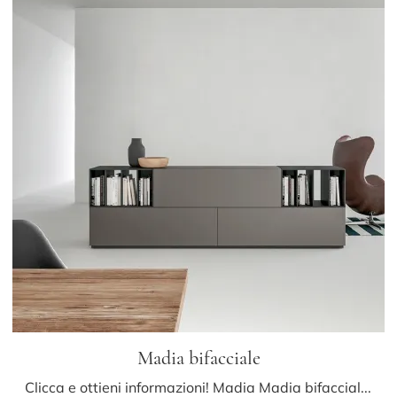
Madia bifacciale
Clicca e ottieni informazioni! Madia Madia bifacciale di Caccaro in laccato opaco: ti sta aspettando per completare le tue stanze moderne.