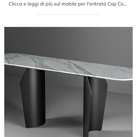
Clicca e leggi di più sul mobile per l'entrata Cop Console Legno di Bonaldo! Potrai allestire spazi design attrezzandoli ottimamente.