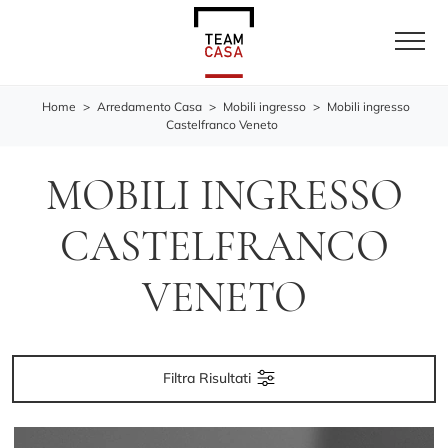
Home
>
Arredamento Casa
>
Mobili ingresso
>
Mobili ingresso
Castelfranco Veneto
MOBILI INGRESSO
CASTELFRANCO
VENETO
Filtra Risultati