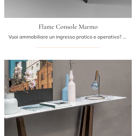
Flame Console Marmo
Vuoi ammobiliare un ingresso pratico e operativo? Ecco a te il mobile Flame Console Marmo di Bonaldo in marmo, pensato per spazi design.