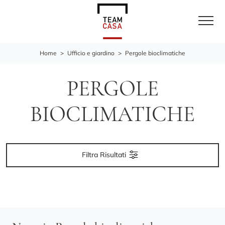
Home
>
Ufficio e giardino
>
Pergole bioclimatiche
PERGOLE
BIOCLIMATICHE
Filtra Risultati