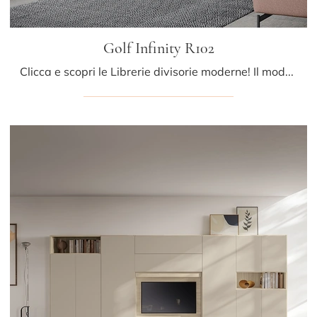
Golf Infinity R102
Clicca e scopri le Librerie divisorie moderne! Il modello Golf Infinity R102 Colombini Casa saprà completare un soggiorno pratico e dinamico.