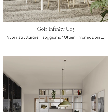
Golf Infinity U05
Vuoi ristrutturare il soggiorno? Ottieni informazioni sulle librerie moderne divisorie e arreda i tuoi locali con il modello Golf Infinity U05.