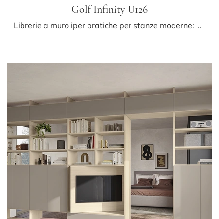
Golf Infinity U126
Librerie a muro iper pratiche per stanze moderne: ottieni informazioni sul modello Golf Infinity U126 della marca Colombini Casa!