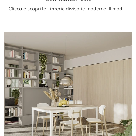
Clicca e scopri le Librerie divisorie moderne! Il modello Golf Infinity U118 Colombini Casa saprà ultimare un soggiorno dinamico e operativo.