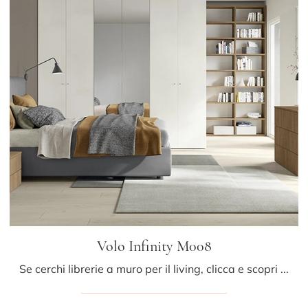
Volo Infinity M008
Se cerchi librerie a muro per il living, clicca e scopri le nostre soluzioni moderne: il modello Volo Infinity M008 Colombini Casa ti aspetta!