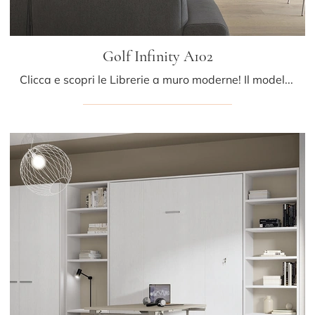
Golf Infinity A102
Clicca e scopri le Librerie a muro moderne! Il modello Golf Infinity A102 Colombini Casa saprà ultimare un living pratico e dinamico.