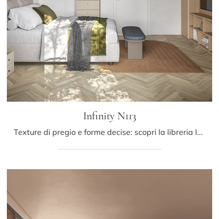
Infinity N113
Texture di pregio e forme decise: scopri la libreria Infinity N113 di Colombini Casa tra le più originali Librerie moderne a muro.