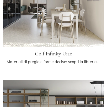
Golf Infinity U120
Materiali di pregio e forme decise: scopri la libreria Golf Infinity U120 di Colombini Casa tra le più originali Librerie moderne divisorie.