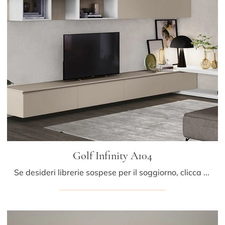
Golf Infinity A104
Se desideri librerie sospese per il soggiorno, clicca e scopri le nostre soluzioni moderne: il modello Golf Infinity A104 Colombini Casa ti aspetta!