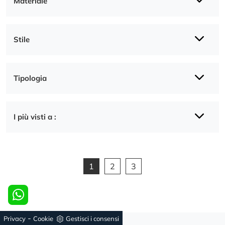
Materiale
Stile
Tipologia
I più visti a :
1
2
3
-
Privacy
Cookie
Gestisci i consensi