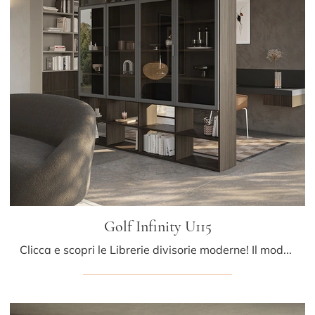
Golf Infinity U115
Clicca e scopri le Librerie divisorie moderne! Il modello Golf Infinity U115 Colombini Casa saprà ultimare un living pratico e operativo.