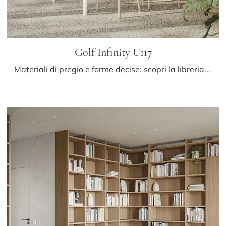
Golf Infinity U117
Materiali di pregio e forme decise: scopri la libreria Golf Infinity U117 di Colombini Casa tra le più belle Librerie moderne divisorie.