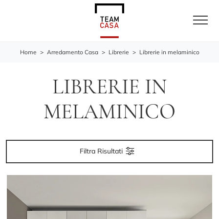
Home
>
Arredamento Casa
>
Librerie
>
Librerie in melaminico
LIBRERIE IN
MELAMINICO
Filtra Risultati