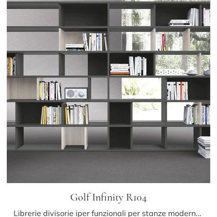
Golf Infinity R104
Librerie divisorie iper funzionali per stanze moderne: ottieni informazioni sul modello Golf Infinity R104 dell'azienda Colombini Casa!