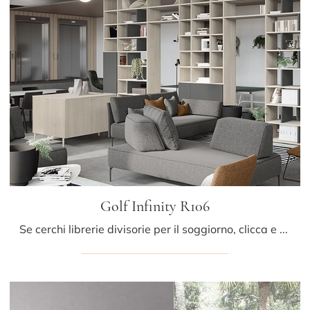
Golf Infinity R106
Se cerchi librerie divisorie per il soggiorno, clicca e scopri le nostre soluzioni moderne: il modello Golf Infinity R106 Colombini Casa ti sta ...