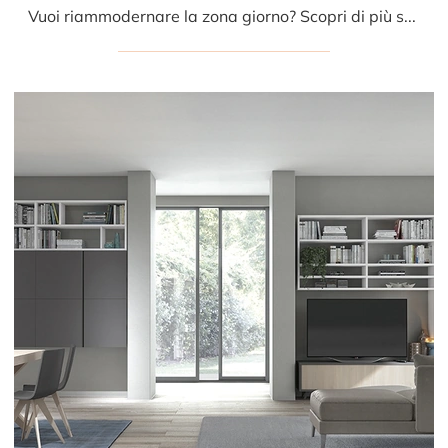
Vuoi riammodernare la zona giorno? Scopri di più sulle librerie moderne componibili e arreda i tuoi spazi con il modello Golf Infinity U106.