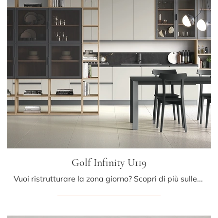
Golf Infinity U119
Vuoi ristrutturare la zona giorno? Scopri di più sulle librerie moderne sospese e arreda i tuoi interni con il modello Golf Infinity U119.