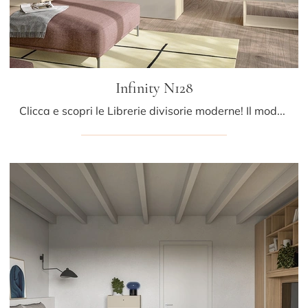
Infinity N128
Clicca e scopri le Librerie divisorie moderne! Il modello Infinity N128 Colombini Casa saprà ultimare un soggiorno pratico e operativo.