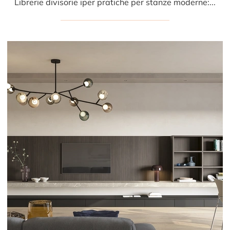
Librerie divisorie iper pratiche per stanze moderne: ottieni informazioni sul modello Golf Infinity A103 del brand Colombini Casa!