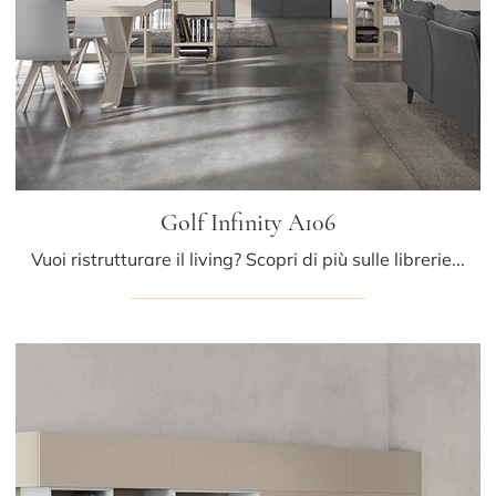
Golf Infinity A106
Vuoi ristrutturare il living? Scopri di più sulle librerie moderne divisorie e arreda i tuoi spazi con il modello Golf Infinity A106.