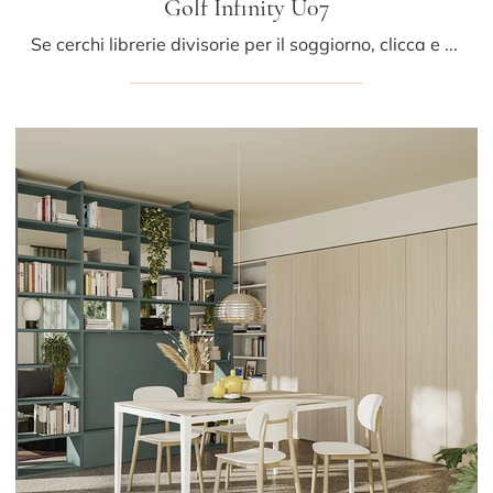
Golf Infinity U07
Se cerchi librerie divisorie per il soggiorno, clicca e scopri le nostre soluzioni moderne: il modello Golf Infinity U07 Colombini Casa ti sta ...