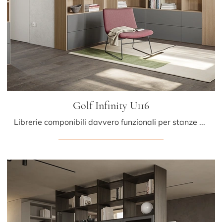
Golf Infinity U116
Librerie componibili davvero funzionali per stanze moderne: scopri di più sul modello Golf Infinity U116 dell'azienda Colombini Casa!