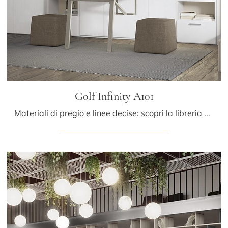
Golf Infinity A101
Materiali di pregio e linee decise: scopri la libreria Golf Infinity A101 di Colombini Casa tra le più belle Librerie moderne a muro.