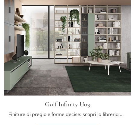
Golf Infinity U09
Finiture di pregio e forme decise: scopri la libreria Golf Infinity U09 di Colombini Casa tra le più belle Librerie moderne divisorie.