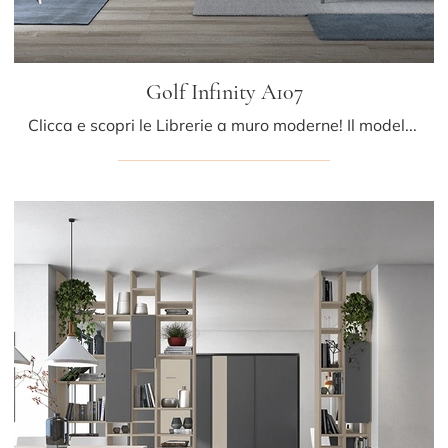
Golf Infinity A107
Clicca e scopri le Librerie a muro moderne! Il modello Golf Infinity A107 Colombini Casa saprà completare un soggiorno pratico e dinamico.