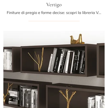
Vertigo
Finiture di pregio e forme decise: scopri la libreria Vertigo di Minotti Italia tra le più belle Librerie moderne a muro.