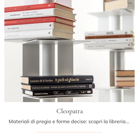
Cleopatra
Materiali di pregio e forme decise: scopri la libreria Cleopatra di Minotti Italia tra le più belle Librerie design divisorie.