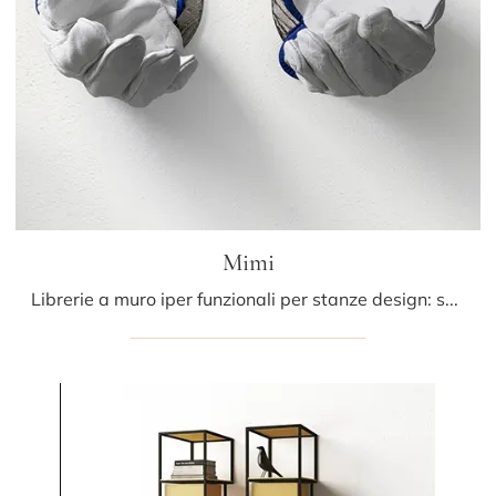
Mimi
Librerie a muro iper funzionali per stanze design: scopri di più sul modello Mimi del brand Minotti Italia!