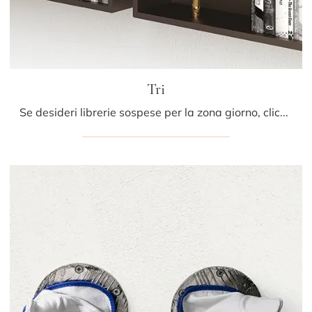
Tri
Se desideri librerie sospese per la zona giorno, clicca e scopri le nostre soluzioni design: il modello Tri Minotti Italia ti attende!