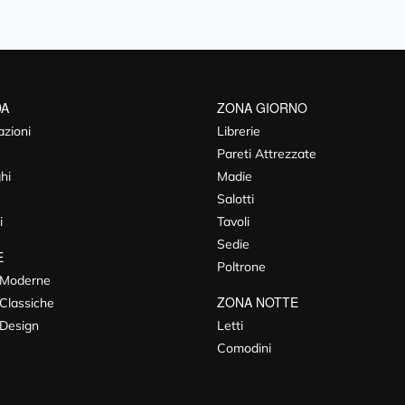
DA
ZONA GIORNO
azioni
Librerie
Pareti Attrezzate
hi
Madie
Salotti
i
Tavoli
Sedie
E
Poltrone
 Moderne
ZONA NOTTE
Classiche
 Design
Letti
Comodini