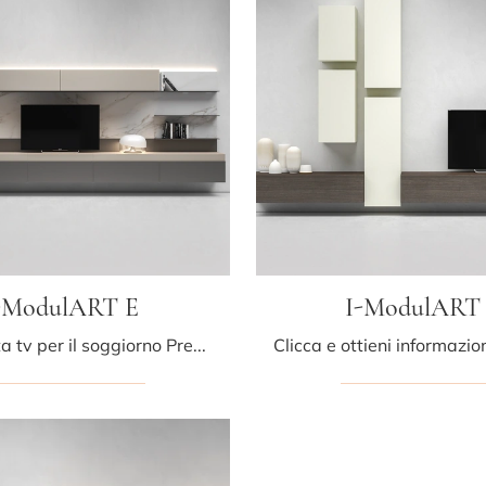
-ModulART E
I-ModulART
Mobile porta tv per il soggiorno Presotto in laccato opaco: clicca e scopri di più sul modello I-ModulART E, perfetto per spazi moderni.