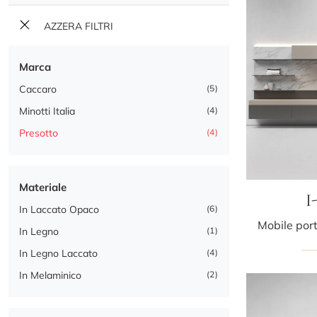
AZZERA FILTRI
Marca
Caccaro
5
Minotti Italia
4
Presotto
4
Materiale
I
In Laccato Opaco
6
In Legno
1
In Legno Laccato
4
In Melaminico
2