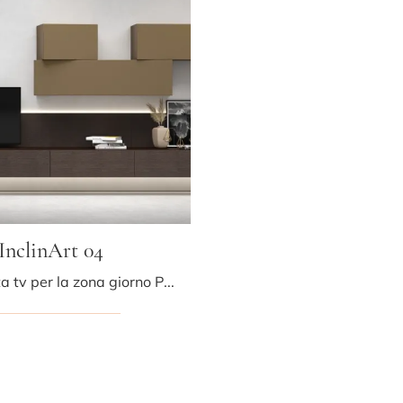
InclinArt 04
Mobile porta tv per la zona giorno Presotto in legno: clicca e scopri di più sul modello InclinArt 04, pensato per spazi moderni.