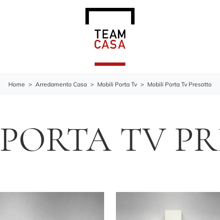
Home
>
Arredamento Casa
>
Mobili Porta Tv
>
Mobili Porta Tv Presotto
 PORTA TV P