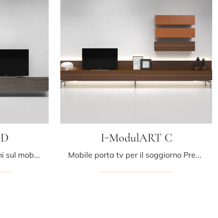
 D
I-ModulART C
Clicca e ottieni informazioni sul mobile porta tv I-ModulART D di Presotto: realizzato in melaminico, è la scelta ideale per spazi moderni.
Mobile porta tv per il soggiorno Presotto in melaminico: clicca e ottieni informazioni sul modello I-ModulART C, pensato per spazi moderni.