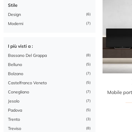
Stile
Design
6
Moderni
7
I più visti a :
Bassano Del Grappa
8
Belluno
5
Bolzano
7
Castelfranco Veneto
5
Conegliano
7
Jesolo
7
Padova
5
Trento
3
Treviso
8