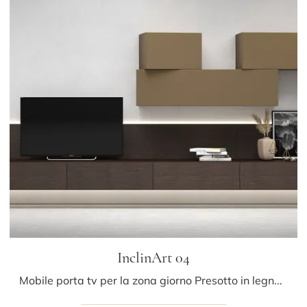
InclinArt 04
Mobile porta tv per la zona giorno Presotto in legno: clicca e scopri di più sul modello InclinArt 04, pensato per spazi moderni.