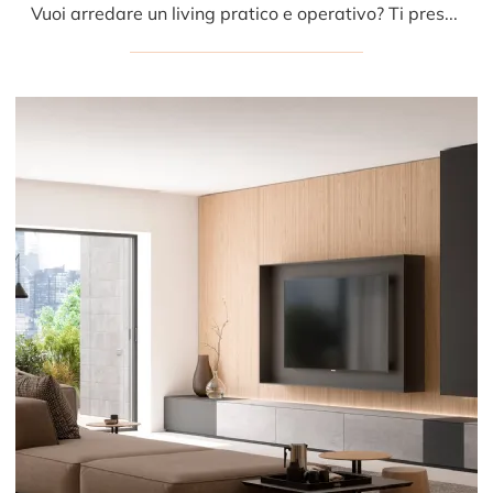
Vuoi arredare un living pratico e operativo? Ti presentiamo la parete attrezzata Moduli componibili con luci Caccaro dalle forme decise moderne.