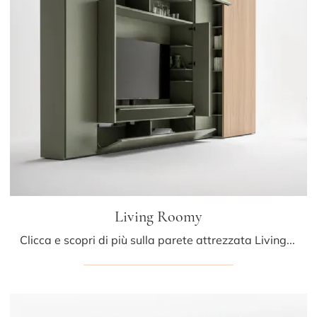
Living Roomy
Clicca e scopri di più sulla parete attrezzata Living Roomy della firma Caccaro: è la soluzione dalle linee moderne perfetta per te.