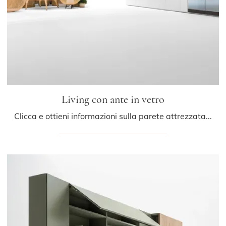
Living con ante in vetro
Clicca e ottieni informazioni sulla parete attrezzata Living con ante in vetro del marchio Caccaro: è la soluzione dalle linee moderne ideale per te.