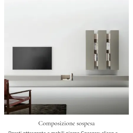
Composizione sospesa
Pareti attrezzate e mobili giorno Caccaro: clicca e scopri il modello Composizione sospesa e potrai valorizzare stanze moderne di ogni genere.