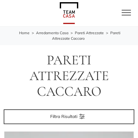
Home
>
Arredamento Casa
>
Pareti Attrezzate
>
Pareti
Attrezzate Caccaro
PARETI
ATTREZZATE
CACCARO
Filtra Risultati