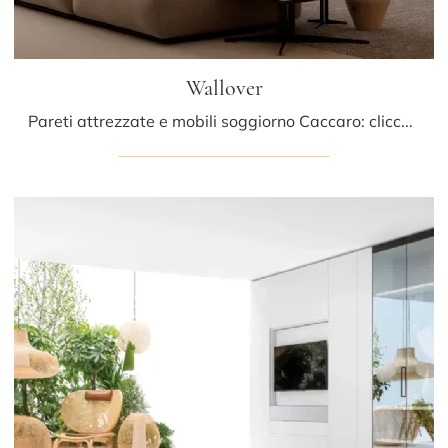
Wallover
Pareti attrezzate e mobili soggiorno Caccaro: clicca e scopri il modello Wallover e potrai completare stanze moderne di ogni genere.