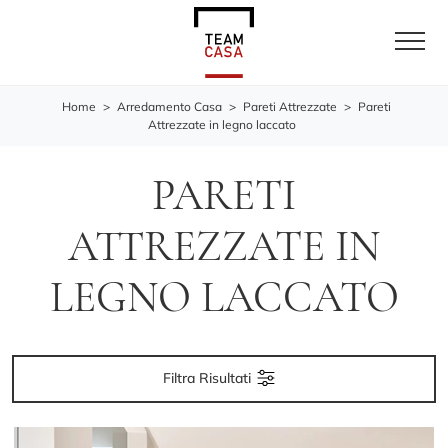
Home
>
Arredamento Casa
>
Pareti Attrezzate
>
Pareti
Attrezzate in legno laccato
PARETI
ATTREZZATE IN
LEGNO LACCATO
Filtra Risultati