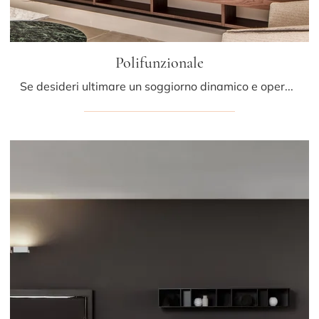
Polifunzionale
Se desideri ultimare un soggiorno dinamico e operativo dalle linee moderne, ecco a te la parete attrezzata Polifunzionale Porro.