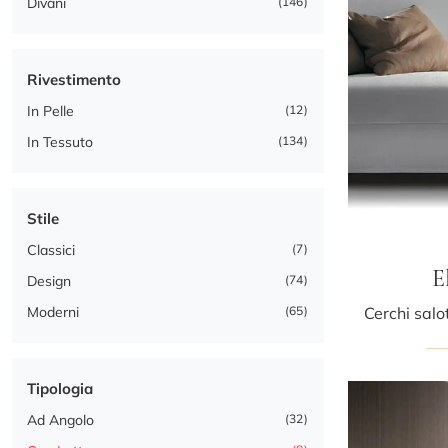
Divani
146
Rivestimento
In Pelle
12
In Tessuto
134
Stile
Classici
7
E
Design
74
Moderni
65
Tipologia
Ad Angolo
32