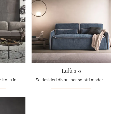
Lulù 2 0
Cerchi salotti e divani Ditre Italia in tessuto? Clicca e scopri di più sul modello Kanaha 2 0 per spazi design.
Se desideri divani per salotti moderni, clicca e leggi di più sul modello Lulù 2 0 in tessuto della firma Ditre Italia.