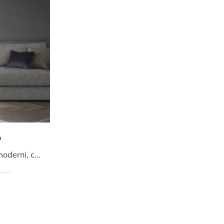
0
Se vuoi divani per salotti moderni, clicca e leggi di più sul modello Freedom 2 0 in tessuto del brand Ditre Italia.