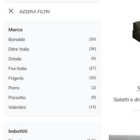
AZZERA FILTRI
Marca
Bonaldo
20
Ditre Italia
36
Driade
9
Fox Italia
27
Frigerio
30
Porro
2
Presotto
9
Valentini
13
Imbottiti