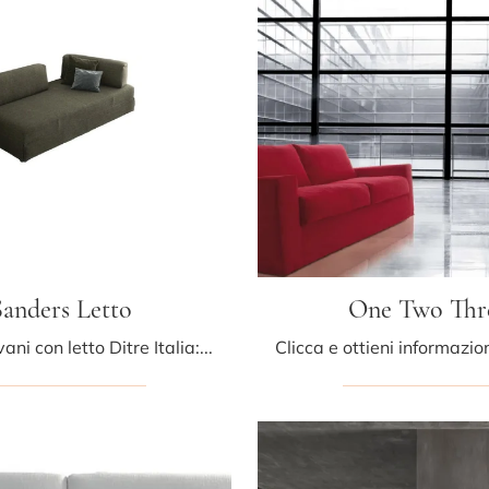
Sanders Letto
One Two Thr
Salotti e divani con letto Ditre Italia: ti presentiamo il modello Sanders Letto in tessuto per arricchire il soggiorno.