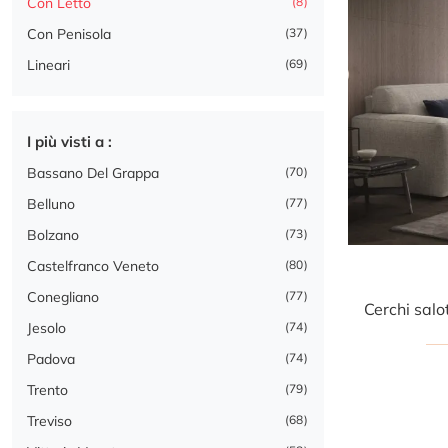
Con Letto
8
Con Penisola
37
Lineari
69
I più visti a :
Bassano Del Grappa
70
Belluno
77
Bolzano
73
Castelfranco Veneto
80
Conegliano
77
Jesolo
74
Padova
74
Trento
79
Treviso
68