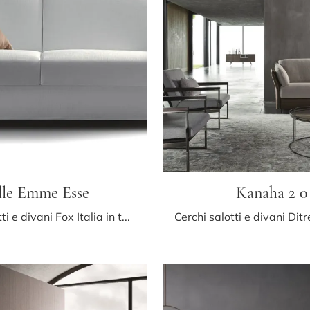
lle Emme Esse
Kanaha 2 0
Cerchi salotti e divani Fox Italia in tessuto? Clicca e ottieni informazioni sul modello Elle Emme Esse per spazi moderni.