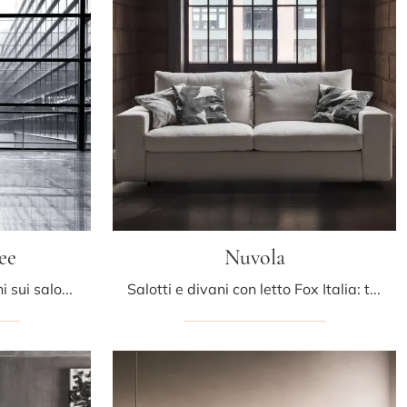
ee
Nuvola
Clicca e ottieni informazioni sui salotti classici di Fox Italia! Molteplici modelli di divani, come One Two Three, ti aspettano.
Salotti e divani con letto Fox Italia: ti presentiamo il modello Nuvola in tessuto per arricchire il soggiorno.