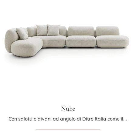
Nube
Con salotti e divani ad angolo di Ditre Italia come il modello Nube in tessuto, potrai completare il tuo progetto d'arredo.