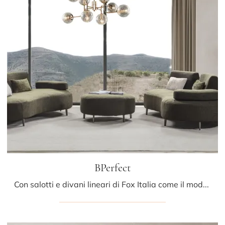
BPerfect
Con salotti e divani lineari di Fox Italia come il modello BPerfect in tessuto, potrai ultimare il tuo concept d'arredo.