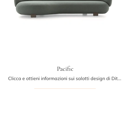
Pacific
Clicca e ottieni informazioni sui salotti design di Ditre Italia! Vari modelli di divani, come Pacific, ti aspettano.