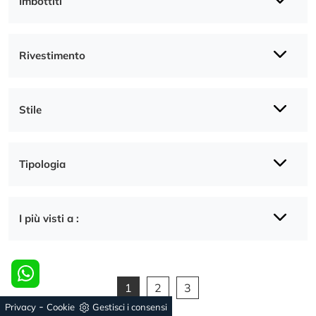
Imbottiti
Rivestimento
Stile
Tipologia
I più visti a :
1
2
3
-
Privacy
Cookie
Gestisci i consensi