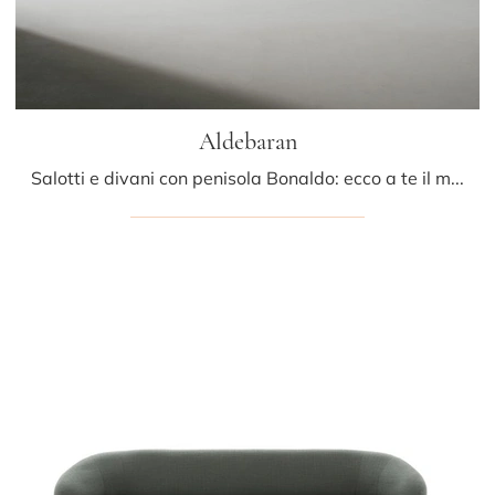
Aldebaran
Salotti e divani con penisola Bonaldo: ecco a te il modello Aldebaran in tessuto per completare il living.