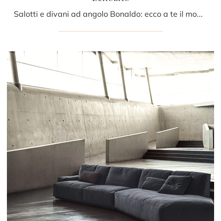
Salotti e divani ad angolo Bonaldo: ecco a te il modello Belloalto in tessuto per completare la zona giorno.