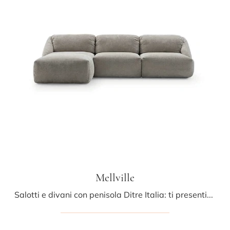
Mellville
Salotti e divani con penisola Ditre Italia: ti presentiamo il modello Mellville in tessuto per impreziosire il living.