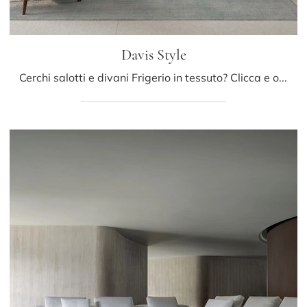
Davis Style
Cerchi salotti e divani Frigerio in tessuto? Clicca e ottieni informazioni sul modello Davis Style per spazi design.