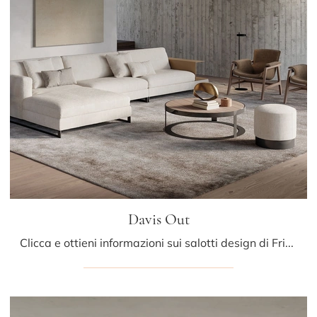
Davis Out
Clicca e ottieni informazioni sui salotti design di Frigerio! Differenti modelli di divani, come Davis Out, ti attendono.