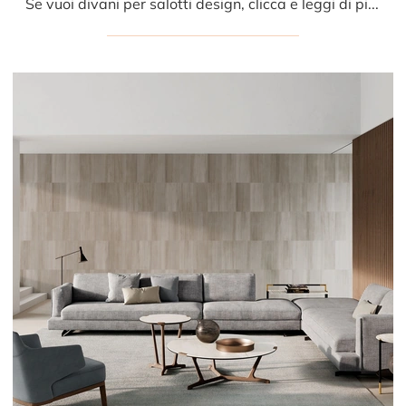
Se vuoi divani per salotti design, clicca e leggi di più sul modello Davis In in tessuto del brand Frigerio.