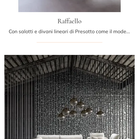
Raffaello
Con salotti e divani lineari di Presotto come il modello Raffaello in tessuto, potrai ultimare il tuo progetto d'arredo.