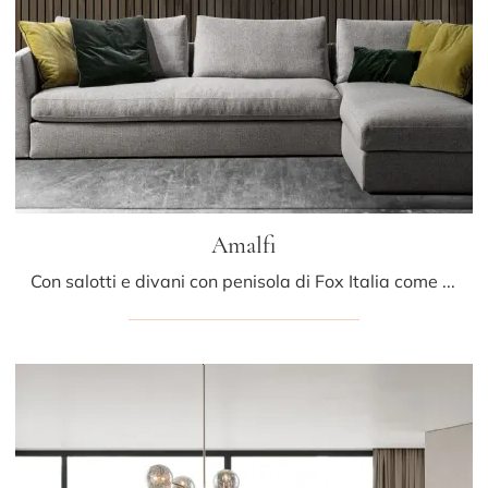
Amalfi
Con salotti e divani con penisola di Fox Italia come il modello Amalfi in tessuto, potrai ultimare il tuo concept d'arredo.