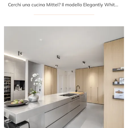
Cerchi una cucina Mittel? Il modello Elegantly White in laccato opaco ti attende nel nostro negozio di Cucine Design con isola.