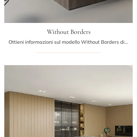
Without Borders
Ottieni informazioni sul modello Without Borders di Mittel: arreda la zona cucina con la soluzione in laccato opaco che fa per te.