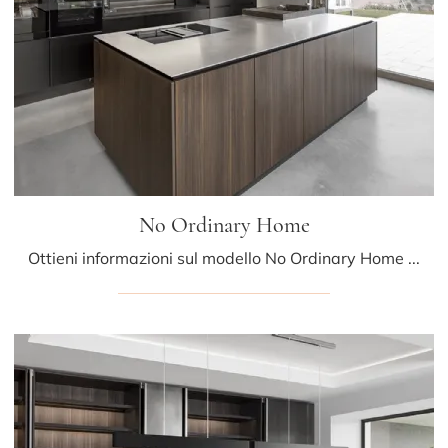
No Ordinary Home
Ottieni informazioni sul modello No Ordinary Home di Mittel: arreda la cucina con la soluzione in laccato opaco che fa al caso tuo.