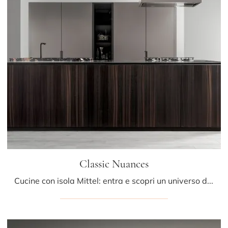
Classic Nuances
Cucine con isola Mittel: entra e scopri un universo di stile e design! La cucina Classic Nuances ti sta aspettando.