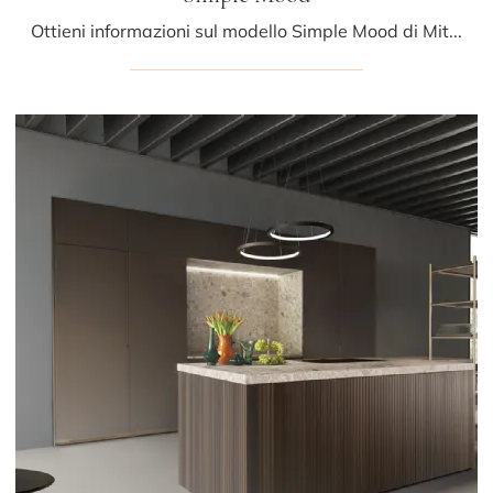
Ottieni informazioni sul modello Simple Mood di Mittel: arreda la zona cucina con la soluzione in laccato opaco che fa per te.