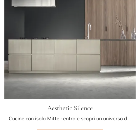
Aesthetic Silence
Cucine con isola Mittel: entra e scopri un universo di stile e design! La cucina Aesthetic Silence ti aspetta.