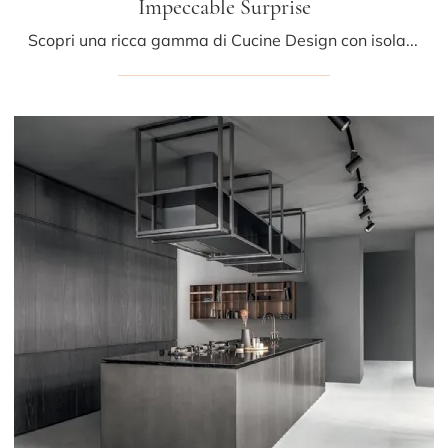
Impeccable Surprise
Scopri una ricca gamma di Cucine Design con isola: la cucina Impeccable Surprise Mittel è adesso disponibile in laccato opaco!