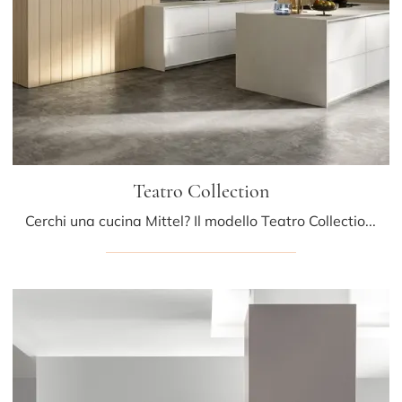
Teatro Collection
Cerchi una cucina Mittel? Il modello Teatro Collection in laccato opaco ti attende nel nostro negozio di Cucine Design con isola.