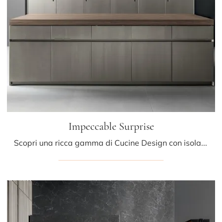
Impeccable Surprise
Scopri una ricca gamma di Cucine Design con isola: la cucina Impeccable Surprise Mittel è adesso disponibile in laccato opaco!