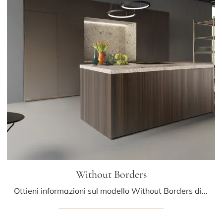
Without Borders
Ottieni informazioni sul modello Without Borders di Mittel: arreda la zona cucina con la soluzione in laccato opaco che fa per te.