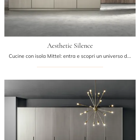
Aesthetic Silence
Cucine con isola Mittel: entra e scopri un universo di stile e design! La cucina Aesthetic Silence ti aspetta.