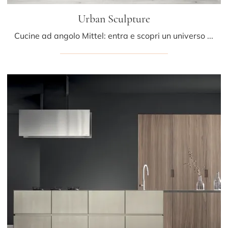
Urban Sculpture
Cucine ad angolo Mittel: entra e scopri un universo di design e contenuto estetico! La cucina Urban Sculpture ti sta aspettando.