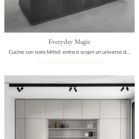
Everyday Magic
Cucine con isola Mittel: entra e scopri un universo di design e contenuto estetico! La cucina Everyday Magic ti sta aspettando.