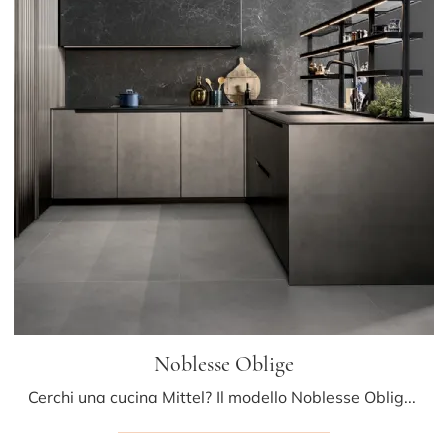
Noblesse Oblige
Cerchi una cucina Mittel? Il modello Noblesse Oblige in laccato opaco ti sta aspettando nel nostro negozio di Cucine Design con penisola.