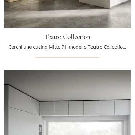
Teatro Collection
Cerchi una cucina Mittel? Il modello Teatro Collection in laccato opaco ti attende nel nostro negozio di Cucine Design con isola.