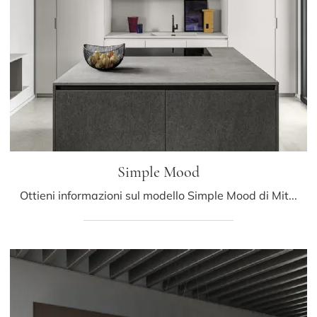
Simple Mood
Ottieni informazioni sul modello Simple Mood di Mittel: arreda la zona cucina con la soluzione in laccato opaco che fa per te.