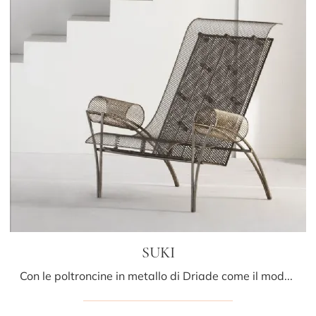
SUKI
Con le poltroncine in metallo di Driade come il modello SUKI potrai ultimare il tuo progetto d'arredo.