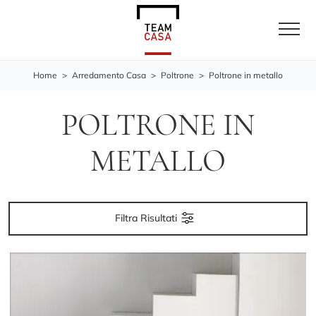
Home
>
Arredamento Casa
>
Poltrone
>
Poltrone in metallo
POLTRONE IN
METALLO
Filtra Risultati