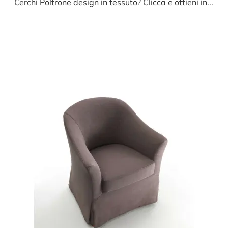
Cerchi Poltrone design in tessuto? Clicca e ottieni informazioni sul modello Lapalla di Fox Italia.