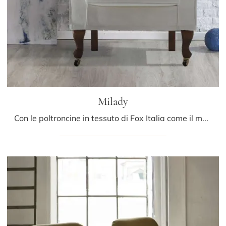
Milady
Con le poltroncine in tessuto di Fox Italia come il modello Milady potrai ultimare il tuo concept d'arredo.