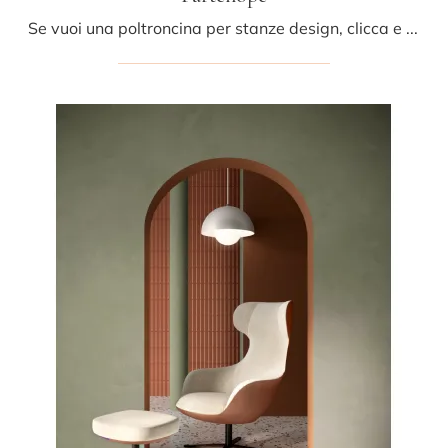
Se vuoi una poltroncina per stanze design, clicca e leggi di più sul modello Partenope in tessuto dell'azienda Fox Italia.