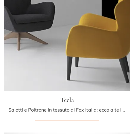
Tecla
Salotti e Poltrone in tessuto di Fox Italia: ecco a te il modello Tecla in tessuto per arricchire i tuoi spazi.