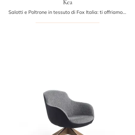
Kea
Salotti e Poltrone in tessuto di Fox Italia: ti offriamo il modello Kea in tessuto per impreziosire i tuoi spazi.