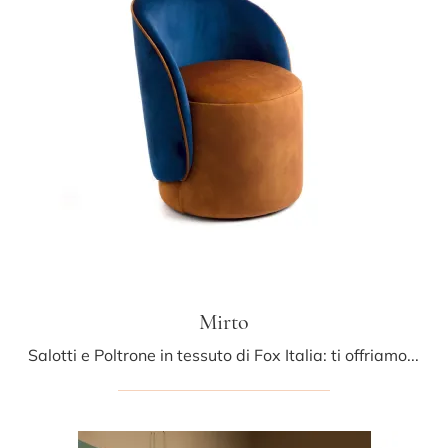
Mirto
Salotti e Poltrone in tessuto di Fox Italia: ti offriamo il modello Mirto in tessuto per arricchire i tuoi spazi.