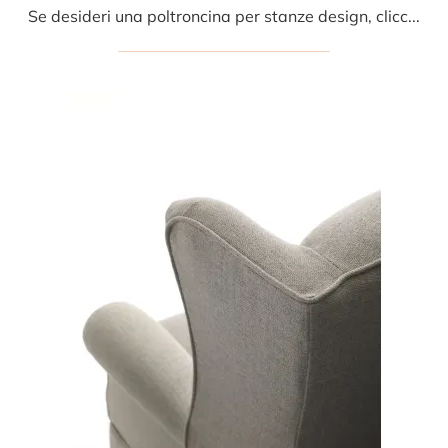
Se desideri una poltroncina per stanze design, clicca e leggi di più sul modello Artemide in tessuto della firma Fox Italia.