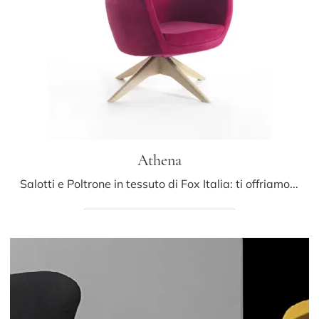
Athena
Salotti e Poltrone in tessuto di Fox Italia: ti offriamo il modello Athena in tessuto per completare i tuoi spazi.