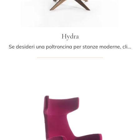
Hydra
Se desideri una poltroncina per stanze moderne, clicca e leggi di più sul modello Hydra in tessuto del marchio Fox Italia.