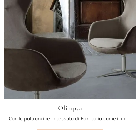
Olimpya
Con le poltroncine in tessuto di Fox Italia come il modello Olimpya potrai completare il tuo concept d'arredo.