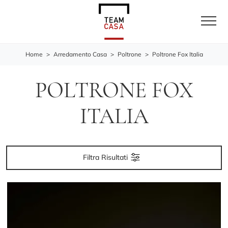
Home
>
Arredamento Casa
>
Poltrone
>
Poltrone Fox Italia
POLTRONE FOX
ITALIA
Filtra Risultati