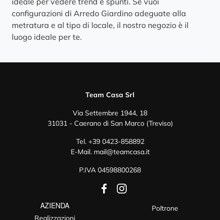
ideale per vedere trend e spunti. Se vuoi
configurazioni di Arredo Giardino adeguate alla
metratura e al tipo di locale, il nostro negozio è il
luogo ideale per te.
Team Casa Srl
Via Settembre 1944, 18
31031 - Caerano di San Marco (Treviso)
Tel.
+39 0423-858892
E-Mail.
mail@teamcasa.it
P.IVA 04598800268
AZIENDA
Poltrone
Realizzazioni