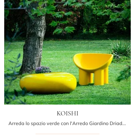
KOISHI
Arreda lo spazio verde con l'Arredo Giardino Driade! Set e pouf da giardino in vetro, come il modello KOISHI, ti attendono!