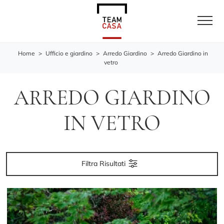
Home
>
Ufficio e giardino
>
Arredo Giardino
>
Arredo Giardino in
vetro
ARREDO GIARDINO
IN VETRO
Filtra Risultati