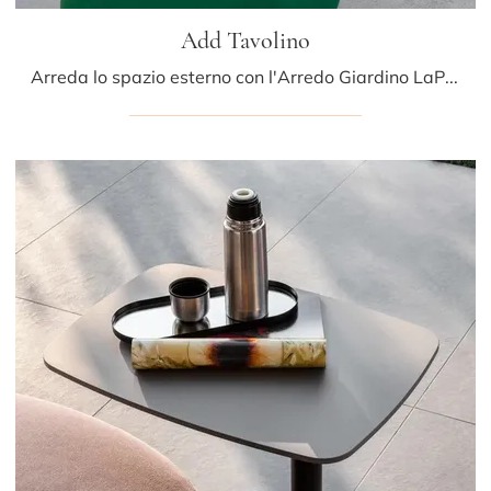
Add Tavolino
Arreda lo spazio esterno con l'Arredo Giardino LaPalma! Set e tavolini da giardino in HPL, come il modello Add Tavolino, ti aspettano!