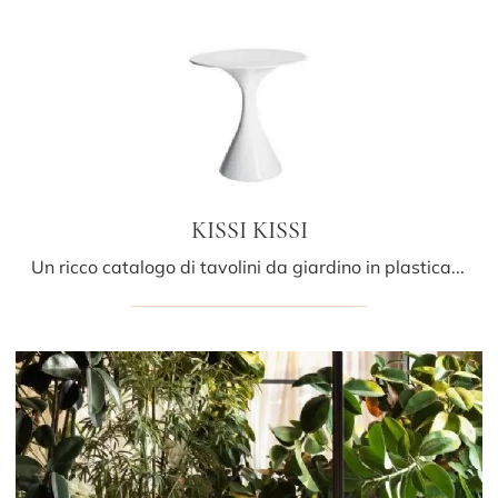
KISSI KISSI
Un ricco catalogo di tavolini da giardino in plastica ti attende nel nostro showroom: clicca e scopri il modello KISSI KISSI di Driade.