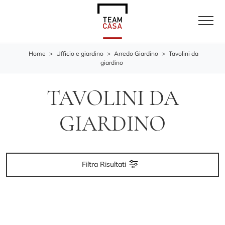
Home
>
Ufficio e giardino
>
Arredo Giardino
>
Tavolini da
giardino
TAVOLINI DA
GIARDINO
Filtra Risultati