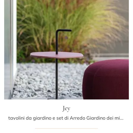
Jey
tavolini da giardino e set di Arredo Giardino dei migliori produttori: ottieni informazioni sul modello Jey di LaPalma, clicca subito!