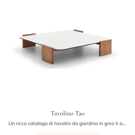
Tavolino Tao
Un ricco catalogo di tavolini da giardino in gres ti aspetta nel nostro showroom: clicca e scopri il modello Tavolino Tao di Ditre Italia.