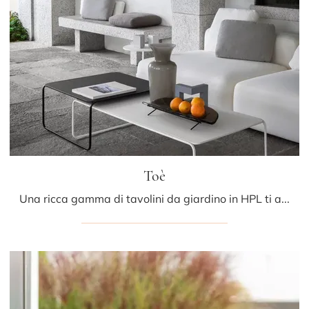
Toè
Una ricca gamma di tavolini da giardino in HPL ti attende nel nostro punto vendita: clicca e scopri il modello Toè di LaPalma.