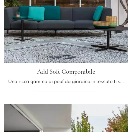
Add Soft Componibile
Una ricca gamma di pouf da giardino in tessuto ti sta aspettando nel nostro showroom: clicca e scopri il modello Add Soft Componibile di LaPalma.