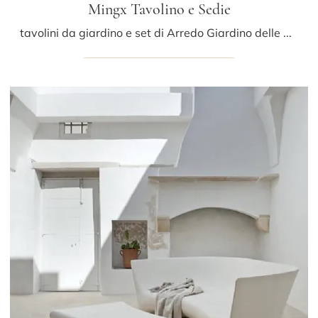
Mingx Tavolino e Sedie
tavolini da giardino e set di Arredo Giardino delle migliori marche: scopri di più sul modello Mingx Tavolino e Sedie di Driade, clicca subito!