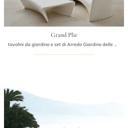
Grand Plie
tavolini da giardino e set di Arredo Giardino delle migliori marche: scopri di più sul modello Grand Plie di Driade, clicca subito!