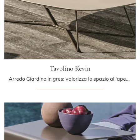
Tavolino Kevin
Arredo Giardino in gres: valorizza lo spazio all'aperto con svariate offerte di tavolini da giardino della marca Ditre Italia.