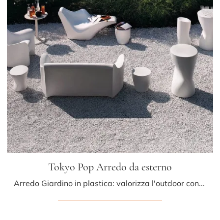
Tokyo Pop Arredo da esterno
Arredo Giardino in plastica: valorizza l'outdoor con svariate offerte di divani da giardino del brand Driade.