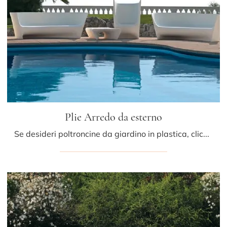
Plie Arredo da esterno
Se desideri poltroncine da giardino in plastica, clicca e scopri di più sul modello Plie Arredo da esterno della marca Driade.