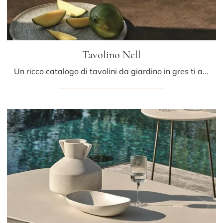
Tavolino Nell
Un ricco catalogo di tavolini da giardino in gres ti attende nel nostro punto vendita: clicca e scopri il modello Tavolino Nell di Ditre Italia.