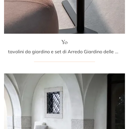
Yo
tavolini da giardino e set di Arredo Giardino delle migliori marche: ottieni informazioni sul modello Yo di LaPalma, clicca subito!