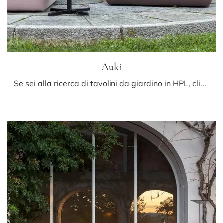
Auki
Se sei alla ricerca di tavolini da giardino in HPL, clicca e ottieni informazioni sul modello Auki della marca LaPalma.