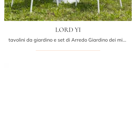
LORD YI
tavolini da giardino e set di Arredo Giardino dei migliori produttori: ottieni informazioni sul modello LORD YI di Driade, clicca subito!