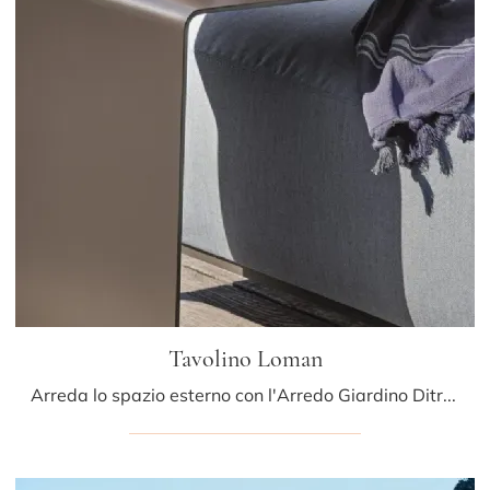
Tavolino Loman
Arreda lo spazio esterno con l'Arredo Giardino Ditre Italia! Set e tavolini da giardino in metallo, come il modello Tavolino Loman, ti aspettano!