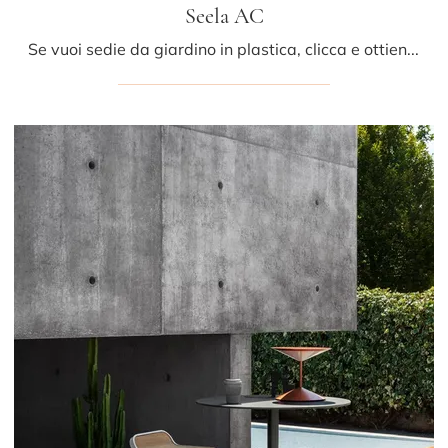
Seela AC
Se vuoi sedie da giardino in plastica, clicca e ottieni informazioni sul modello Seela AC della firma LaPalma.