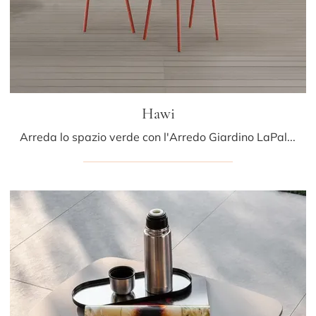
Hawi
Arreda lo spazio verde con l'Arredo Giardino LaPalma! Set e sedie da giardino in plastica, come il modello Hawi, ti attendono!