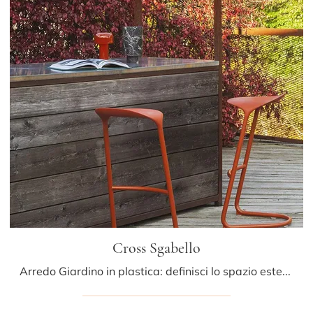
Cross Sgabello
Arredo Giardino in plastica: definisci lo spazio esterno con diverse soluzioni di sgabelli da giardino del brand LaPalma.