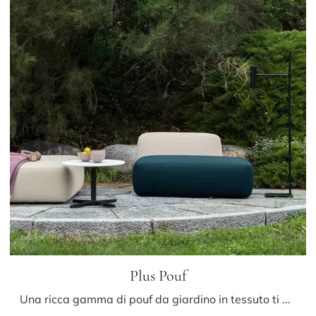
Plus Pouf
Una ricca gamma di pouf da giardino in tessuto ti aspetta nel nostro punto vendita: clicca e scopri il modello Plus Pouf di LaPalma.