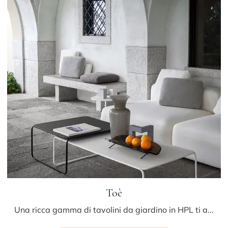
Toè
Una ricca gamma di tavolini da giardino in HPL ti attende nel nostro punto vendita: clicca e scopri il modello Toè di LaPalma.