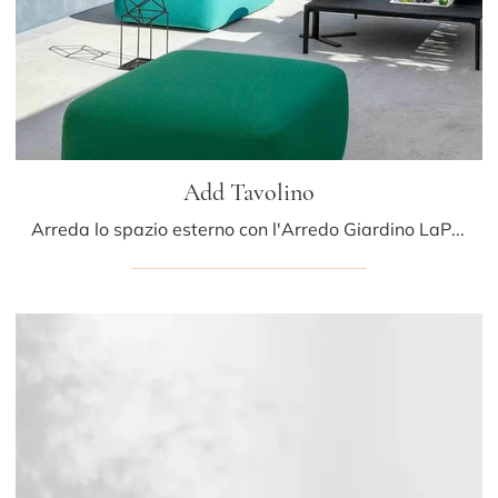
Add Tavolino
Arreda lo spazio esterno con l'Arredo Giardino LaPalma! Set e tavolini da giardino in HPL, come il modello Add Tavolino, ti aspettano!