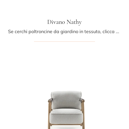
Divano Nathy
Se cerchi poltroncine da giardino in tessuto, clicca e ottieni informazioni sul modello Divano Nathy dell'azienda Ditre Italia.