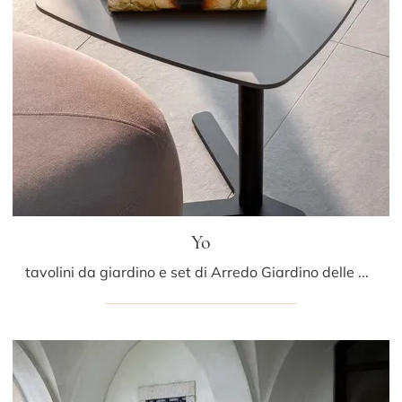
Yo
tavolini da giardino e set di Arredo Giardino delle migliori marche: ottieni informazioni sul modello Yo di LaPalma, clicca subito!