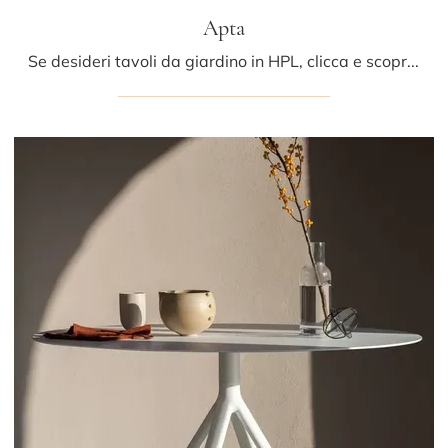
Apta
Se desideri tavoli da giardino in HPL, clicca e scopri di più sul modello Apta del marchio LaPalma.