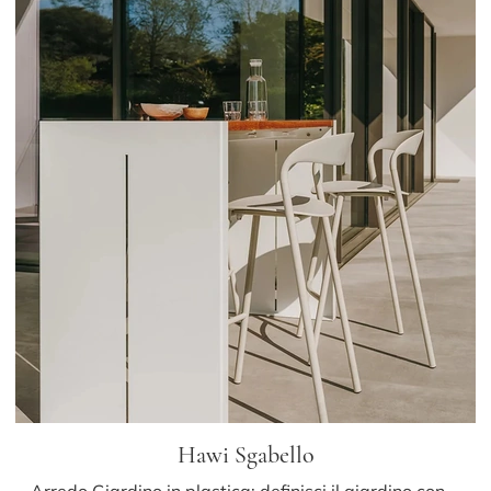
Hawi Sgabello
Arredo Giardino in plastica: definisci il giardino con svariate offerte di sgabelli da giardino del marchio LaPalma.