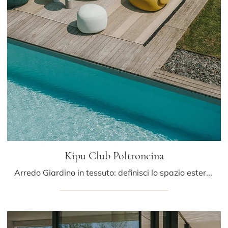
Kipu Club Poltroncina
Arredo Giardino in tessuto: definisci lo spazio esterno con tante opzioni di poltroncine da giardino della firma LaPalma.