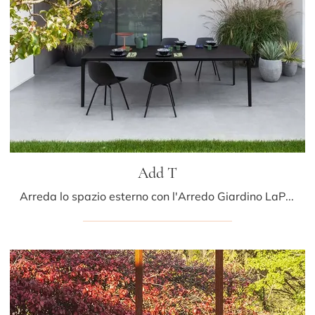
Add T
Arreda lo spazio esterno con l'Arredo Giardino LaPalma! Set e tavoli da giardino in HPL, come il modello Add T, ti attendono!