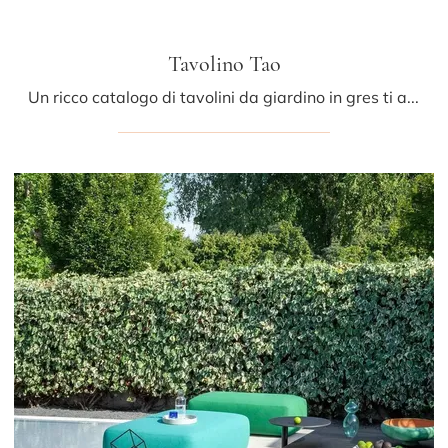
Tavolino Tao
Un ricco catalogo di tavolini da giardino in gres ti aspetta nel nostro showroom: clicca e scopri il modello Tavolino Tao di Ditre Italia.