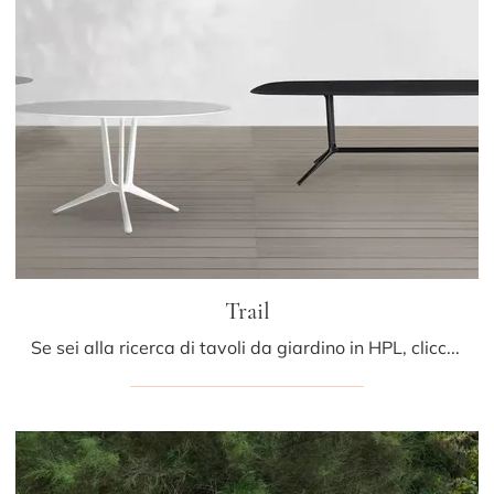
Trail
Se sei alla ricerca di tavoli da giardino in HPL, clicca e ottieni informazioni sul modello Trail del marchio LaPalma.