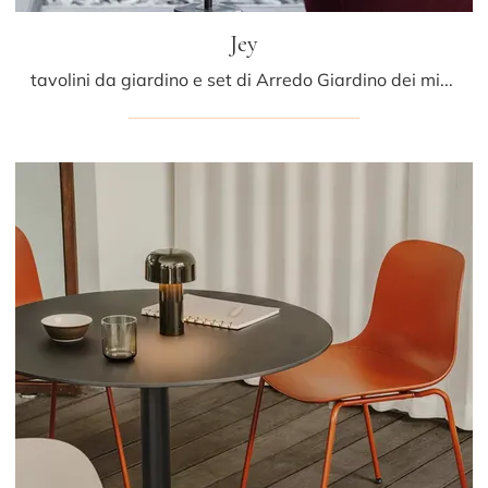
Jey
tavolini da giardino e set di Arredo Giardino dei migliori produttori: ottieni informazioni sul modello Jey di LaPalma, clicca subito!