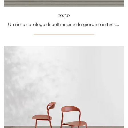
10:30
Un ricco catalogo di poltroncine da giardino in tessuto ti sta aspettando nel nostro punto vendita: clicca e scopri il modello 10:30 di LaPalma.