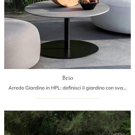
Brio
Arredo Giardino in HPL: definisci il giardino con svariate offerte di tavolini da giardino della firma LaPalma.