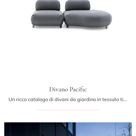
Divano Pacific
Un ricco catalogo di divani da giardino in tessuto ti aspetta nel nostro showroom: clicca e scopri il modello Divano Pacific di Ditre Italia.