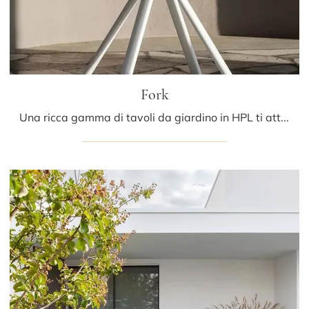
Fork
Una ricca gamma di tavoli da giardino in HPL ti attende nel nostro punto vendita: clicca e scopri il modello Fork di LaPalma.