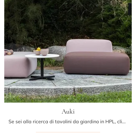
Auki
Se sei alla ricerca di tavolini da giardino in HPL, clicca e ottieni informazioni sul modello Auki della marca LaPalma.