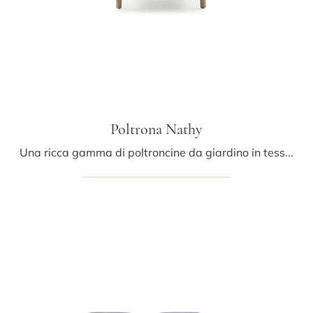
Poltrona Nathy
Una ricca gamma di poltroncine da giardino in tessuto ti sta aspettando nel nostro showroom: clicca e scopri il modello Poltrona Nathy di Ditre ...