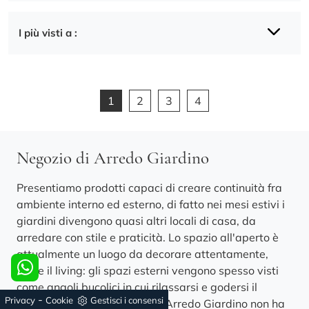
I più visti a :
1
2
3
4
Negozio di Arredo Giardino
Presentiamo prodotti capaci di creare continuità fra
ambiente interno ed esterno, di fatto nei mesi estivi i
giardini divengono quasi altri locali di casa, da
arredare con stile e praticità. Lo spazio all'aperto è
attualmente un luogo da decorare attentamente,
come il living: gli spazi esterni vengono spesso visti
come angoli bucolici in cui rilassarsi e godersi il
-
Privacy
Cookie
Gestisci i consensi
paesaggio che ci circonda. L’Arredo Giardino non ha