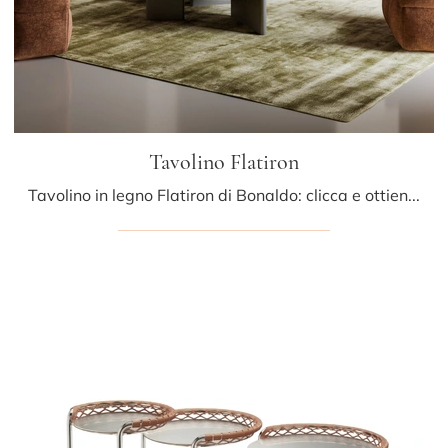
Tavolino Flatiron
Tavolino in legno Flatiron di Bonaldo: clicca e ottieni informazioni sui Complementi e tavolini design in legno del noto e rinomato brand!