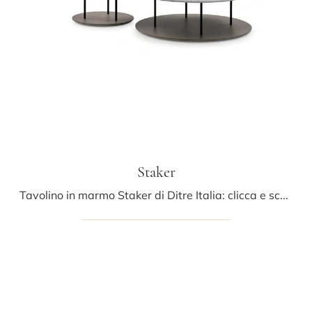
Staker
Tavolino in marmo Staker di Ditre Italia: clicca e scopri di più sui Complementi e tavolini moderni in marmo del rinomato brand!