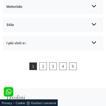
Materiale
Stile
I più visti a :
1
2
3
4
5
Tavolini
-
Privacy
Cookie
Gestisci i consensi