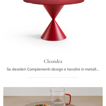
Clessidra
Se desideri Complementi design e tavolini in metallo scopri di più sul modello Clessidra della firma Midj.