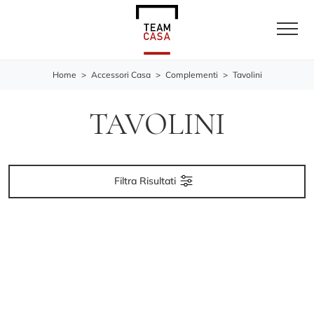
Home
>
Accessori Casa
>
Complementi
>
Tavolini
TAVOLINI
Filtra Risultati