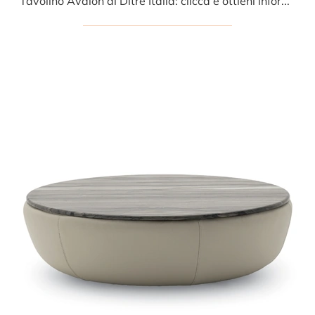
Tavolino Avalon di Ditre Italia: clicca e ottieni informazioni sui Complementi e tavolini moderni in MDF del noto e conosciuto brand!