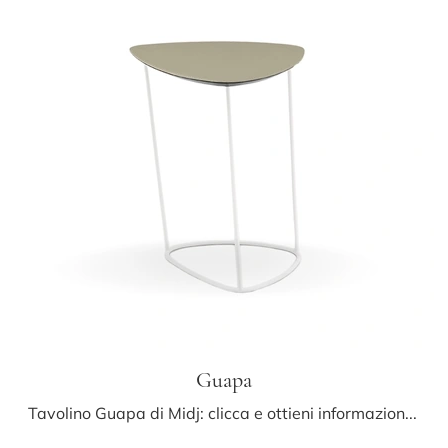
Guapa
Tavolino Guapa di Midj: clicca e ottieni informazioni sui Complementi e tavolini moderni in cuoio del noto e rinomato brand!