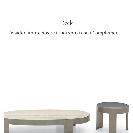
Deck
Desideri impreziosire i tuoi spazi con i Complementi Ditre Italia? Ti presentiamo differenti modelli di tavolini in marmo come Deck.