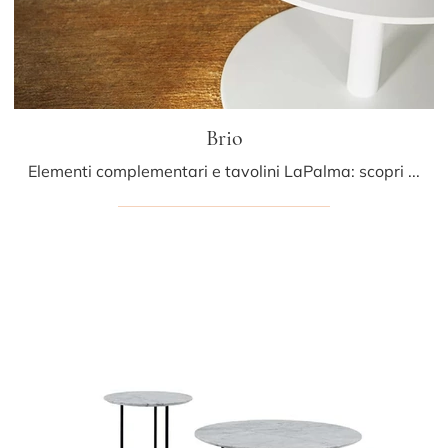
Brio
Elementi complementari e tavolini LaPalma: scopri come valorizzare i tuoi spazi moderni con il modello Brio.