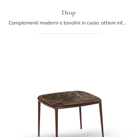
Drop
Complementi moderni e tavolini in cuoio: ottieni informazioni sul modello Drop di Midj e potrai impreziosire i tuoi spazi.