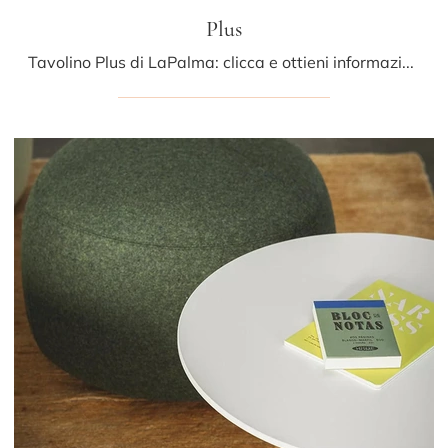
Plus
Tavolino Plus di LaPalma: clicca e ottieni informazioni sui Complementi e tavolini moderni in legno del noto e conosciuto marchio!