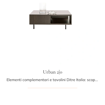
Urban 2|0
Elementi complementari e tavolini Ditre Italia: scopri come impreziosire i tuoi spazi moderni con il modello Urban 2|0.