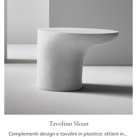
Tavolino Sloan
Complementi design e tavolini in plastica: ottieni informazioni sul modello Tavolino Sloan di Bonaldo e potrai impreziosire i tuoi locali.