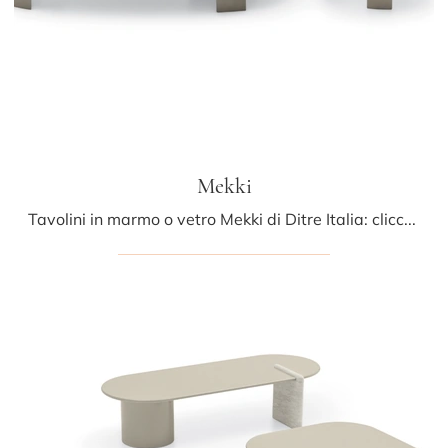
Mekki
Tavolini in marmo o vetro Mekki di Ditre Italia: clicca e ottieni informazioni sui Complementi e tavolini moderni in marmo del rinomato marchio!