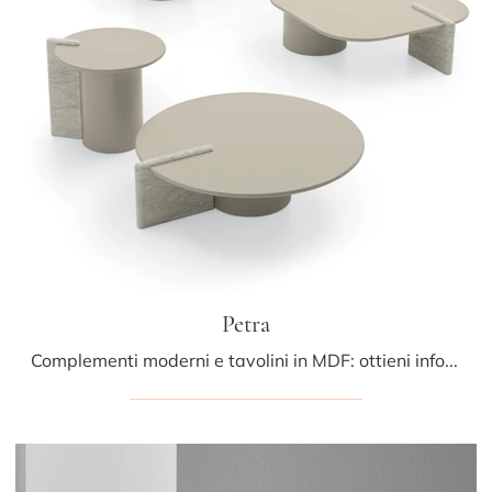
Petra
Complementi moderni e tavolini in MDF: ottieni informazioni sul modello Petra di Ditre Italia e potrai arricchire i tuoi locali.