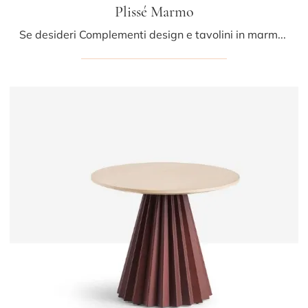
Plissé Marmo
Se desideri Complementi design e tavolini in marmo scopri di più sul modello Plissé Marmo dell'azienda Midj.