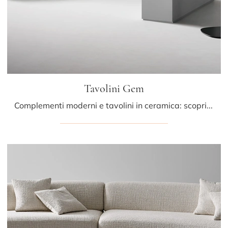
Tavolini Gem
Complementi moderni e tavolini in ceramica: scopri di più sul modello Tavolini Gem di Bonaldo e potrai completare i tuoi spazi.