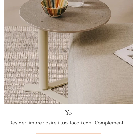
Yo
Desideri impreziosire i tuoi locali con i Complementi LaPalma? Ti presentiamo differenti modelli di tavolini in HPL come Yo.