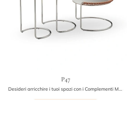
P47
Desideri arricchire i tuoi spazi con i Complementi Midj? Ti presentiamo vari modelli di tavolini in metallo come P47.