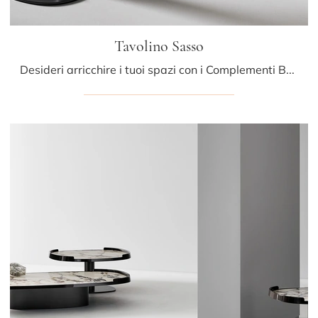
Tavolino Sasso
Desideri arricchire i tuoi spazi con i Complementi Bonaldo? Eccoti diversi modelli di tavolini in marmo come Tavolino Sasso.