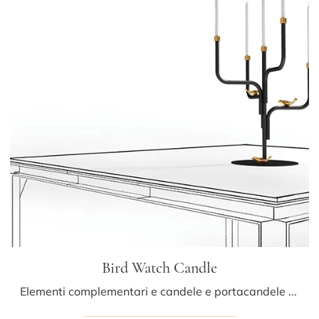
Bird Watch Candle
Elementi complementari e candele e portacandele Minotti Italia: scopri come completare i tuoi spazi design con il modello Bird Watch Candle.