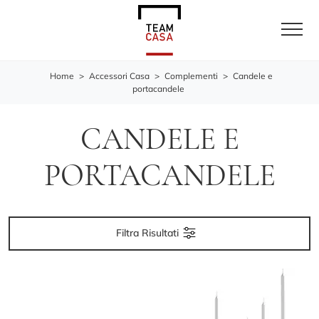
Home
>
Accessori Casa
>
Complementi
>
Candele e
portacandele
CANDELE E
PORTACANDELE
Filtra Risultati