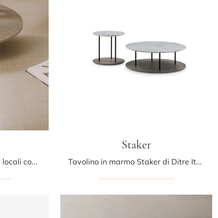
Staker
Desideri impreziosire i tuoi locali con i Complementi LaPalma? Ti presentiamo differenti modelli di tavolini in HPL come Yo.
Tavolino in marmo Staker di Ditre Italia: clicca e scopri di più sui Complementi e tavolini moderni in marmo del rinomato brand!