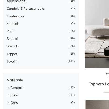
Appendiabiti
19
Candele E Portacandele
1
Contenitori
6
Mensole
3
Pouf
25
Scrittoi
20
Specchi
36
Tappeti
15
Tavolini
111
T
Materiale
In Ceramica
12
In Cuoio
11
In Gres
3