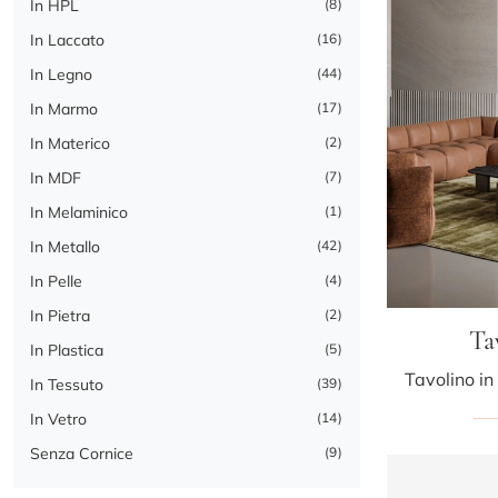
In HPL
8
In Laccato
16
In Legno
44
In Marmo
17
In Materico
2
In MDF
7
In Melaminico
1
In Metallo
42
In Pelle
4
In Pietra
2
Ta
In Plastica
5
In Tessuto
39
In Vetro
14
Senza Cornice
9