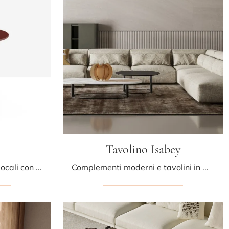
Tavolino Isabey
Desideri valorizzare i tuoi locali con i Complementi Midj? Ti presentiamo differenti modelli di tavolini in HPL come Leo CT.
Complementi moderni e tavolini in marmo: scopri di più sul modello Tavolino Isabey di Bonaldo e potrai impreziosire i tuoi locali.