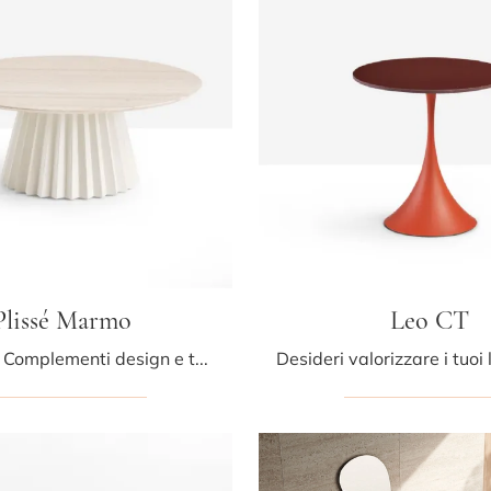
Plissé Marmo
Leo CT
Se desideri Complementi design e tavolini in marmo scopri di più sul modello Plissé Marmo dell'azienda Midj.