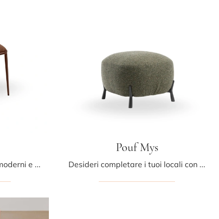
Pouf Mys
Se desideri Complementi moderni e pouf in tessuto scopri di più sul modello Pouf Lea del brand Midj.
Desideri completare i tuoi locali con i Complementi Midj? Eccoti differenti modelli di pouf in tessuto come Pouf Mys.