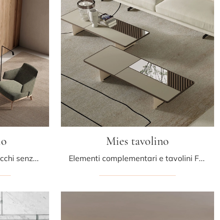
io
Mies tavolino
Complementi design e specchi senza cornice: scopri di più sul modello Tamu specchio di Frigerio e potrai arricchire i tuoi locali.
Elementi complementari e tavolini Frigerio: scopri come valorizzare i tuoi spazi design con il modello Mies tavolino.