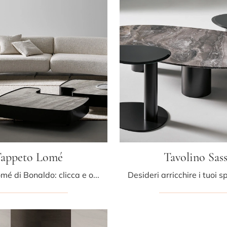
appeto Lomé
Tavolino Sas
Tappeto Lomé di Bonaldo: clicca e ottieni informazioni sui Complementi e tappeti moderni in tessuto del noto e rinomato marchio!