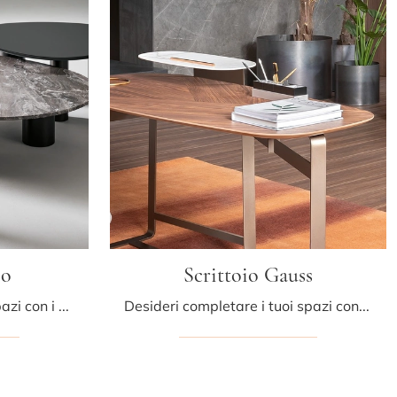
so
Scrittoio Gauss
Desideri arricchire i tuoi spazi con i Complementi Bonaldo? Eccoti diversi modelli di tavolini in marmo come Tavolino Sasso.
Desideri completare i tuoi spazi con i Complementi Bonaldo? Ti presentiamo diversi modelli di scrittoi in legno come Scrittoio Gauss.