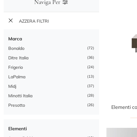
Naviga Per
AZZERA FILTRI
Marca
Bonaldo
72
Ditre Italia
36
Frigerio
24
LaPalma
13
Midj
37
Minotti Italia
28
Presotto
26
Elementi