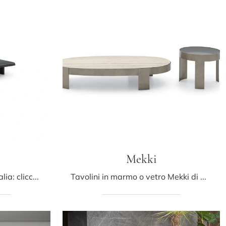
Mekki
Tavolino Avalon di Ditre Italia: clicca e ottieni informazioni sui Complementi e tavolini moderni in MDF del noto e conosciuto brand!
Tavolini in marmo o vetro Mekki di Ditre Italia: clicca e ottieni informazioni sui Complementi e tavolini moderni in marmo del rinomato marchio!