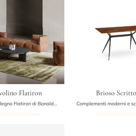
volino Flatiron
Brioso Scritt
Tavolino in legno Flatiron di Bonaldo: clicca e ottieni informazioni sui Complementi e tavolini design in legno del noto e rinomato brand!