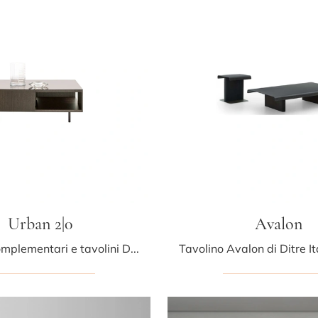
Urban 2|0
Avalon
Elementi complementari e tavolini Ditre Italia: scopri come impreziosire i tuoi spazi moderni con il modello Urban 2|0.