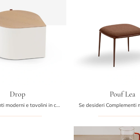
Drop
Pouf Lea
Complementi moderni e tavolini in cuoio: ottieni informazioni sul modello Drop di Midj e potrai impreziosire i tuoi spazi.