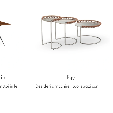
oio
P47
Complementi moderni e scrittoi in legno: ottieni informazioni sul modello Brioso Scrittoio di Midj e potrai valorizzare i tuoi spazi.
Desideri arricchire i tuoi spazi con i Complementi Midj? Ti presentiamo vari modelli di tavolini in metallo come P47.