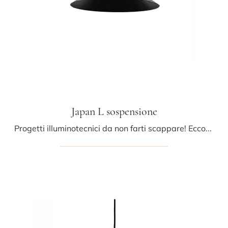
Japan L sospensione
Progetti illuminotecnici da non farti scappare! Eccoti la lampada a sospensione moderna Japan L sospensione di Midj.