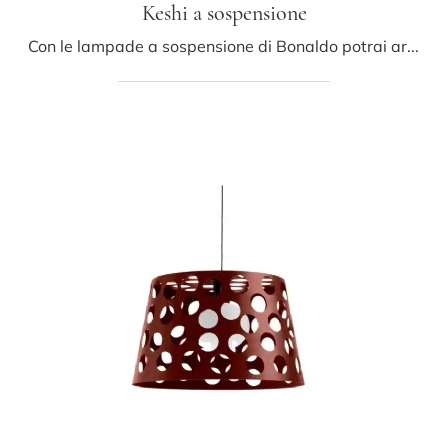
Keshi a sospensione
Con le lampade a sospensione di Bonaldo potrai arricchire i tuoi interni: clicca e scopri Keshi a sospensione!