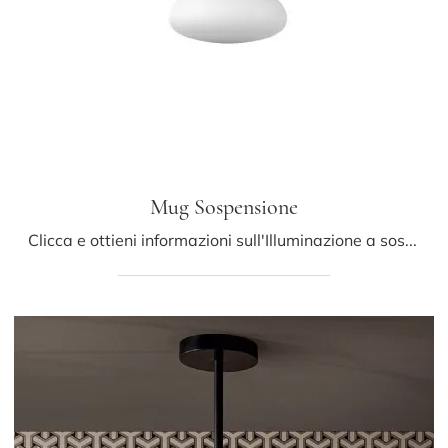
Mug Sospensione
Clicca e ottieni informazioni sull'Illuminazione a sospensione design di Midj: il modello Mug Sospensione in vetro ti attende!