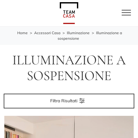
Home
>
Accessori Casa
>
Illuminazione
>
Illuminazione a
sospensione
ILLUMINAZIONE A
SOSPENSIONE
Filtra Risultati