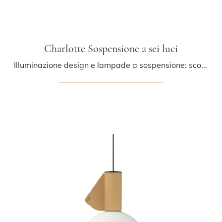
Charlotte Sospensione a sei luci
Illuminazione design e lampade a sospensione: scopri di più sulla lampada Charlotte Sospensione a sei luci in metallo che ti consigliamo.