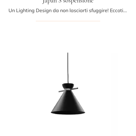
Japan S sospensione
Un Lighting Design da non lasciarti sfuggire! Eccoti la lampada a sospensione moderna Japan S sospensione di Midj.