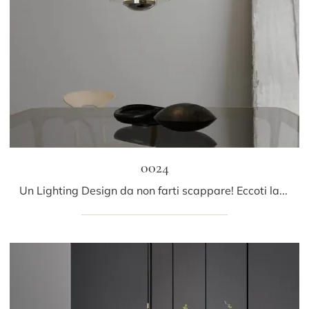
0024
Un Lighting Design da non farti scappare! Eccoti la lampada a sospensione 0024 di Fontana Arte.