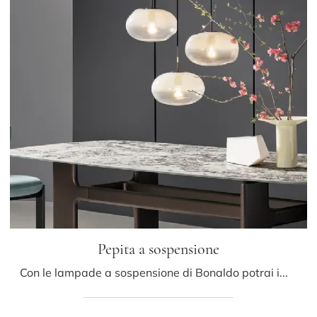
Pepita a sospensione
Con le lampade a sospensione di Bonaldo potrai impreziosire i tuoi spazi: clicca e scopri Pepita a sospensione!