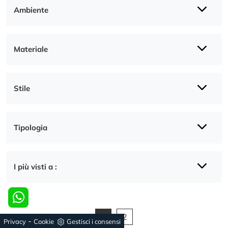
Ambiente
Materiale
Stile
Tipologia
I più visti a :
1
2
-
Privacy
Cookie
Gestisci i consensi