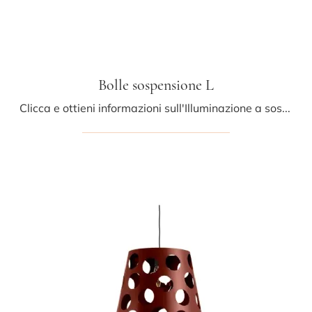
Bolle sospensione L
Clicca e ottieni informazioni sull'Illuminazione a sospensione moderna di Midj: il modello Bolle sospensione L in metallo ti aspetta!