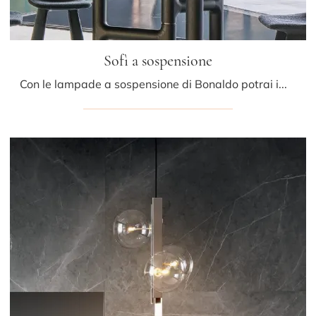
Sofì a sospensione
Con le lampade a sospensione di Bonaldo potrai impreziosire i tuoi spazi: clicca e scopri l'Illuminazione design Sofì a sospensione!