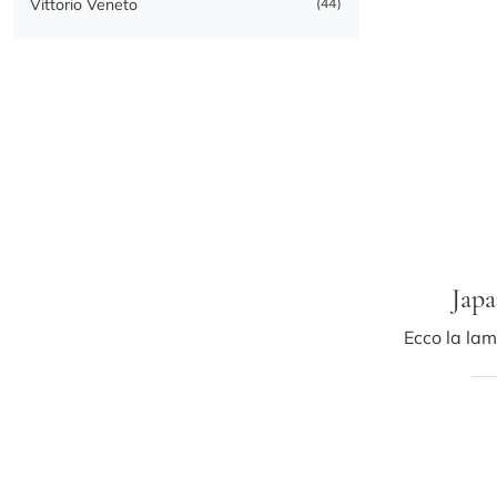
Vittorio Veneto
44
Japa