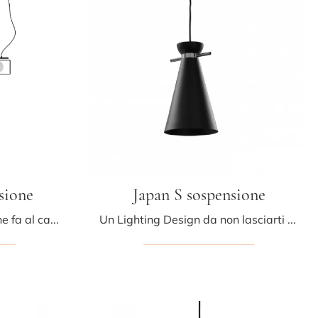
sione
Japan S sospensione
Ecco la lampada design che fa al caso tuo! Il modello Suspense Sospensione è una tra le nostre lampade a sospensione di Midj.
Un Lighting Design da non lasciarti sfuggire! Eccoti la lampada a sospensione moderna Japan S sospensione di Midj.