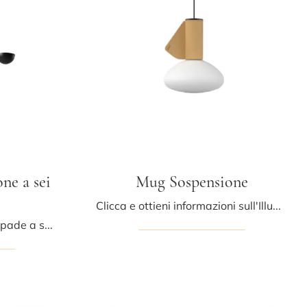
ne a sei
Mug Sospensione
Clicca e ottieni informazioni sull'Illuminazione a sospensione design di Midj: il modello Mug Sospensione in vetro ti attende!
Illuminazione design e lampade a sospensione: scopri di più sulla lampada Charlotte Sospensione a sei luci in metallo che ti consigliamo.