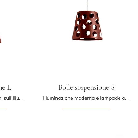
ne L
Bolle sospensione S
Clicca e ottieni informazioni sull'Illuminazione a sospensione moderna di Midj: il modello Bolle sospensione L in metallo ti aspetta!
Illuminazione moderna e lampade a sospensione: ottieni informazioni sulla lampada Bolle sospensione S in metallo che ti proponiamo.