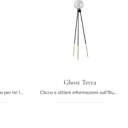
Ghost Terra
Ecco la luce moderna che fa per te! Il modello Japan Terra è una delle nostre lampade da terra di Midj.
Clicca e ottieni informazioni sull'Illuminazione da terra design di Midj: il modello Ghost Terra in metallo ti sta aspettando!