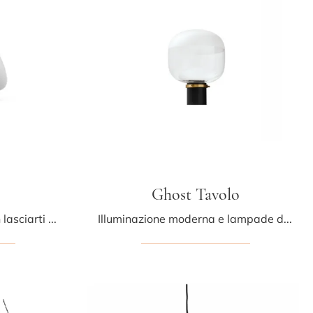
Ghost Tavolo
Un Lighting Design da non lasciarti sfuggire! Ti presentiamo la lampada da tavolo moderna Mug Tavolo di Midj.
Illuminazione moderna e lampade da tavolo: ottieni informazioni sulla lampada Ghost Tavolo in vetro che ti presentiamo.