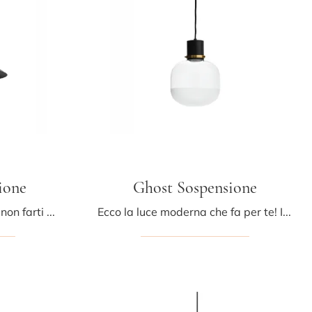
ione
Ghost Sospensione
Progetti illuminotecnici da non farti scappare! Eccoti la lampada a sospensione moderna Japan L sospensione di Midj.
Ecco la luce moderna che fa per te! Il modello Ghost Sospensione è una delle nostre lampade a sospensione di Midj.