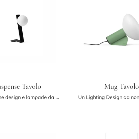
spense Tavolo
Mug Tavolo
Illuminazione design e lampade da tavolo: ottieni informazioni sulla lampada Suspense Tavolo in metallo che ti presentiamo.