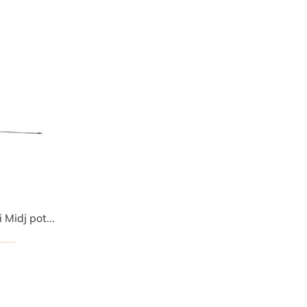
Con le lampade da terra di Midj potrai valorizzare i tuoi interni: clicca e scopri l'Illuminazione moderna Mug Terra!