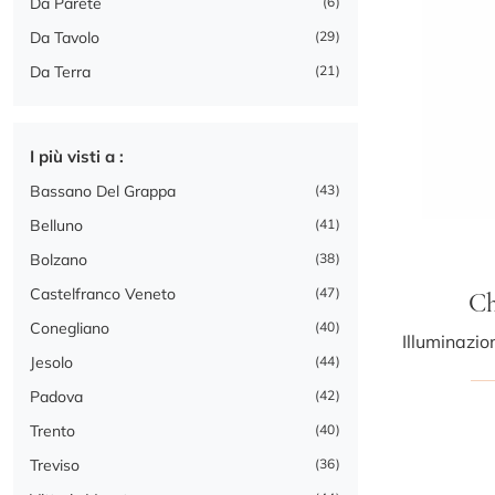
Da Parete
6
Da Tavolo
29
Da Terra
21
I più visti a :
Bassano Del Grappa
43
Belluno
41
Bolzano
38
Castelfranco Veneto
47
Ch
Conegliano
40
Jesolo
44
Padova
42
Trento
40
Treviso
36