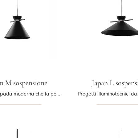
n M sospensione
Japan L sospens
Ecco la lampada moderna che fa per te! Il modello Japan M sospensione è una tra le nostre lampade a sospensione di Midj.