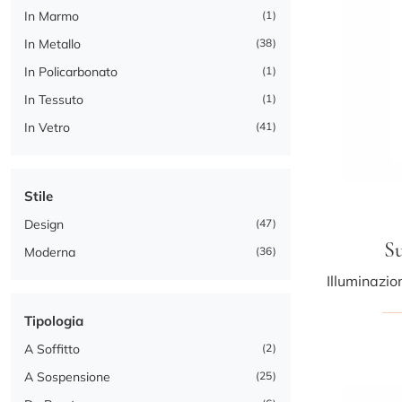
In Marmo
1
In Metallo
38
In Policarbonato
1
In Tessuto
1
In Vetro
41
Stile
Design
47
Su
Moderna
36
Tipologia
A Soffitto
2
A Sospensione
25