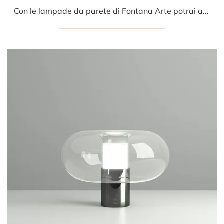
Con le lampade da parete di Fontana Arte potrai arricchire i tuoi locali: clicca e scopri Frenesi!