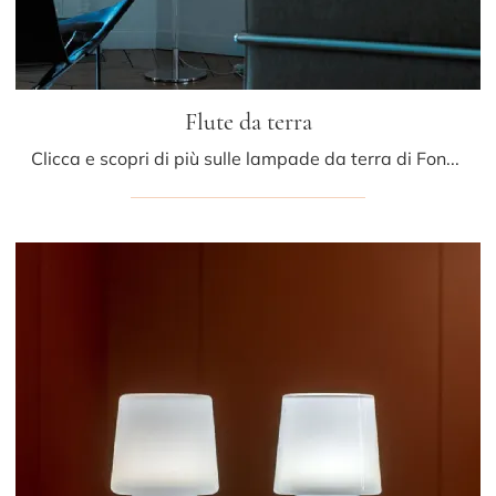
Flute da terra
Clicca e scopri di più sulle lampade da terra di Fontana Arte: il modello Flute da terra in vetro ti sta aspettando!