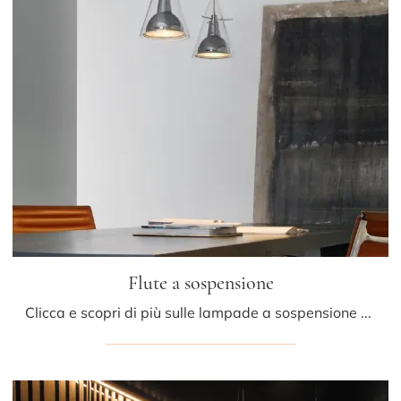
Flute a sospensione
Clicca e scopri di più sulle lampade a sospensione di Fontana Arte: il modello Flute a sospensione in vetro ti attende!