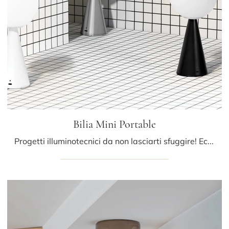
Bilia Mini Portable
Progetti illuminotecnici da non lasciarti sfuggire! Eccoti la lampada da tavolo Bilia Mini Portable di Fontana Arte.