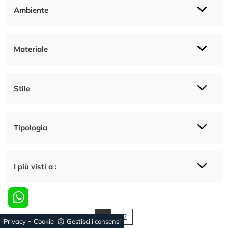
Ambiente
Materiale
Stile
Tipologia
I più visti a :
1
2
-
Privacy
Cookie
Gestisci i consensi