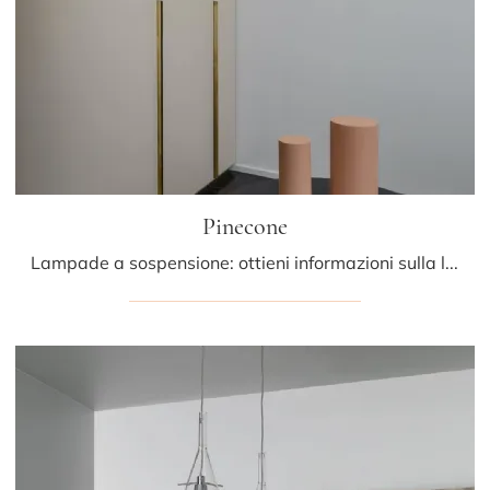
Pinecone
Lampade a sospensione: ottieni informazioni sulla lampada Pinecone in vetro che ti consigliamo.