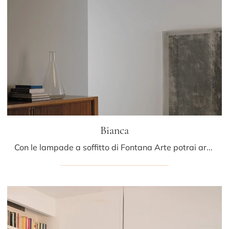
Bianca
Con le lampade a soffitto di Fontana Arte potrai arricchire i tuoi interni: clicca e scopri Bianca!