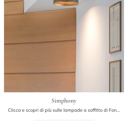
Simphony
Clicca e scopri di più sulle lampade a soffitto di Fontana Arte: il modello Simphony in ceramica ti aspetta!