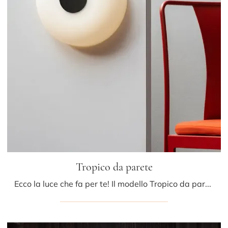
Tropico da parete
Ecco la luce che fa per te! Il modello Tropico da parete è una tra le nostre lampade da parete di Fontana Arte.