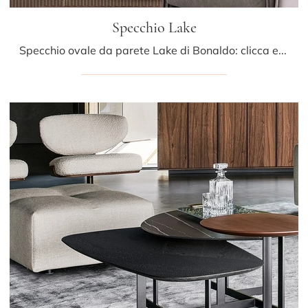
Specchio Lake
Specchio ovale da parete Lake di Bonaldo: clicca e ottieni informazioni sui Complementi e specchi design senza cornice del noto e conosciuto marchio!