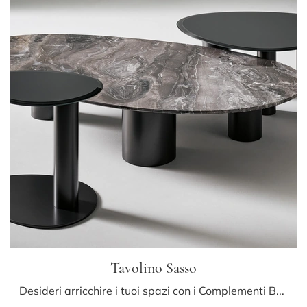
Tavolino Sasso
Desideri arricchire i tuoi spazi con i Complementi Bonaldo? Eccoti diversi modelli di tavolini in marmo come Tavolino Sasso.