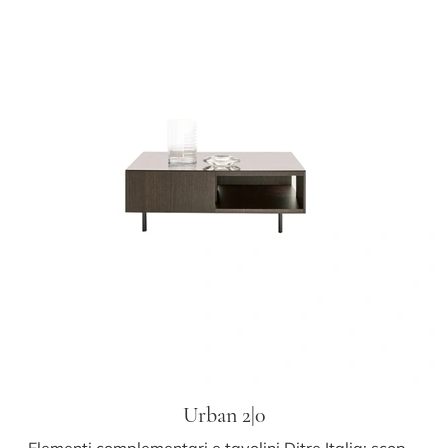
Urban 2|0
Elementi complementari e tavolini Ditre Italia: scopri come impreziosire i tuoi spazi moderni con il modello Urban 2|0.