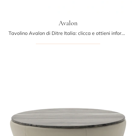
Avalon
Tavolino Avalon di Ditre Italia: clicca e ottieni informazioni sui Complementi e tavolini moderni in MDF del noto e conosciuto brand!