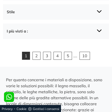
Stile
I più visti a :
1
2
3
4
5
....
10
Per quanto concerne i materiali a disposizione, sono
varie le soluzioni possibili: il legno massello, il
cristallo, le leghe metalliche, la pietra, sono solo
alcune delle più gradite alternative possibili. In un
locale di dimensioni contenute, bisogna collocare
-
Privacy
Cookie
Gestisci i consensi
mobili dalle dimensioni proporzionate: grazie ai