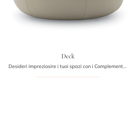
Deck
Desideri impreziosire i tuoi spazi con i Complementi Ditre Italia? Ti presentiamo differenti modelli di tavolini in marmo come Deck.