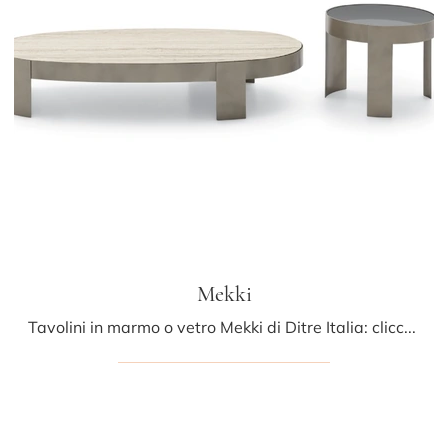
Mekki
Tavolini in marmo o vetro Mekki di Ditre Italia: clicca e ottieni informazioni sui Complementi e tavolini moderni in marmo del rinomato marchio!