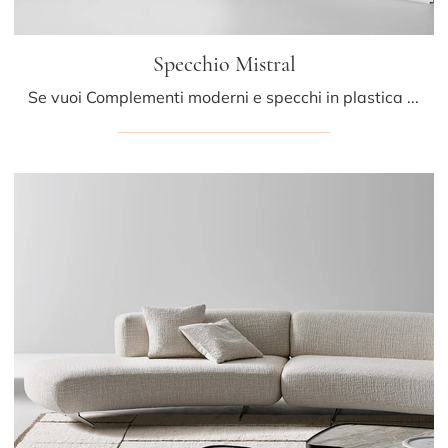
Specchio Mistral
Se vuoi Complementi moderni e specchi in plastica scopri di più sul modello Specchio Mistral del brand Bonaldo.