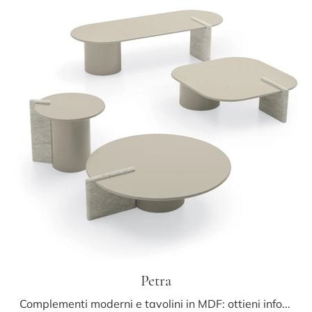
Petra
Complementi moderni e tavolini in MDF: ottieni informazioni sul modello Petra di Ditre Italia e potrai arricchire i tuoi locali.