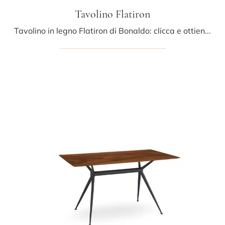
Tavolino Flatiron
Tavolino in legno Flatiron di Bonaldo: clicca e ottieni informazioni sui Complementi e tavolini design in legno del noto e rinomato brand!