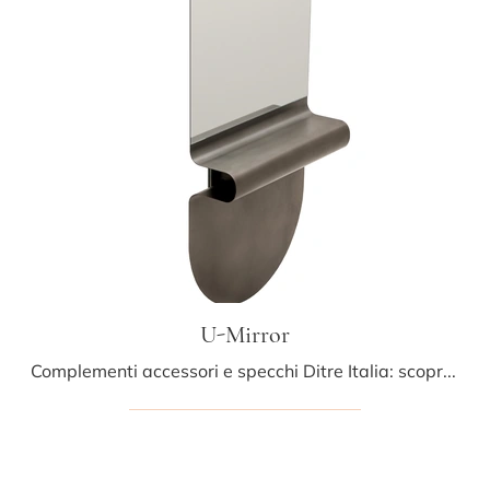
U-Mirror
Complementi accessori e specchi Ditre Italia: scopri come valorizzare i tuoi spazi design con il modello U-Mirror.