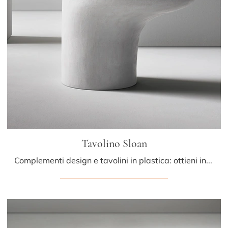
Tavolino Sloan
Complementi design e tavolini in plastica: ottieni informazioni sul modello Tavolino Sloan di Bonaldo e potrai impreziosire i tuoi locali.