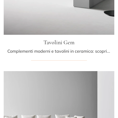
Tavolini Gem
Complementi moderni e tavolini in ceramica: scopri di più sul modello Tavolini Gem di Bonaldo e potrai completare i tuoi spazi.