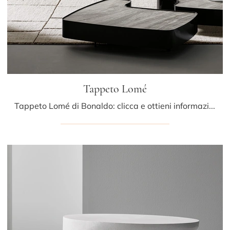
Tappeto Lomé
Tappeto Lomé di Bonaldo: clicca e ottieni informazioni sui Complementi e tappeti moderni in tessuto del noto e rinomato marchio!