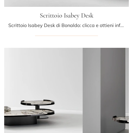
Scrittoio Isabey Desk
Scrittoio Isabey Desk di Bonaldo: clicca e ottieni informazioni sui Complementi e scrittoi moderni in legno del rinomato brand!