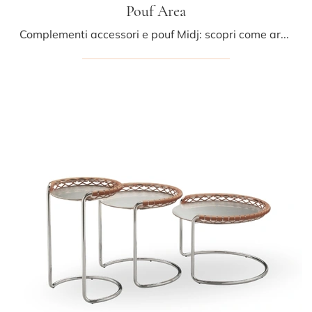
Pouf Area
Complementi accessori e pouf Midj: scopri come arricchire i tuoi interni moderni con il modello Pouf Area.