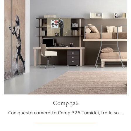
Comp 326
Con questa cameretta Comp 326 Tumidei, tra le soluzioni con letti a castello, potrai progettare stanze moderne per ragazzi.