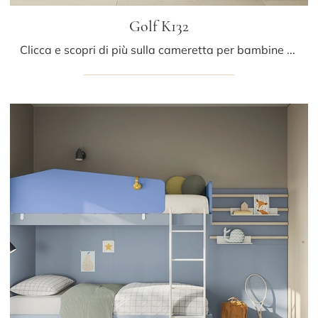
Golf K132
Clicca e scopri di più sulla cameretta per bambine Golf K132! Le Camerette con letti a castello Colombini Casa ti attendono.