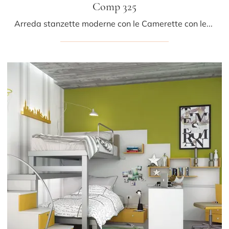
Comp 325
Arreda stanzette moderne con le Camerette con letti a castello Tumidei! Il modello Comp 325 in laccato opaco è per bambini.