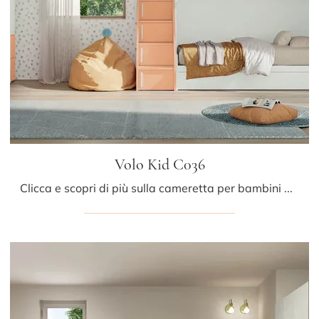
Volo Kid C036
Clicca e scopri di più sulla cameretta per bambini Volo Kid C036! Le Camerette con letti a castello Colombini Casa ti attendono.