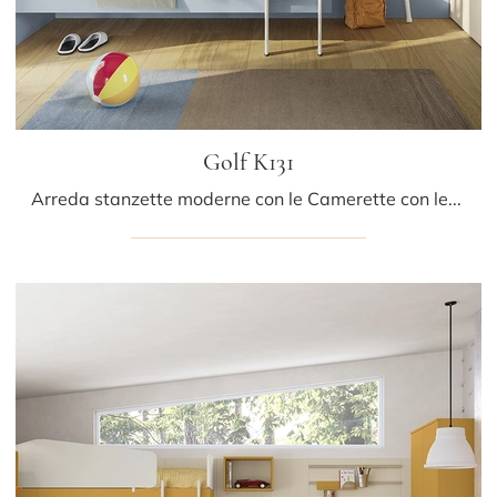
Golf K131
Arreda stanzette moderne con le Camerette con letti a castello Colombini Casa! Il modello Golf K131 in melaminico è per bambini.