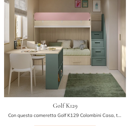
Golf K129
Con questa cameretta Golf K129 Colombini Casa, tra le soluzioni con letti a castello, potrai allestire stanze moderne per bambini.