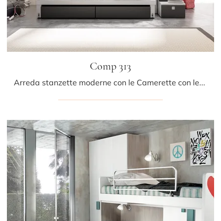
Comp 313
Arreda stanzette moderne con le Camerette con letti a castello Tumidei! Il modello Comp 313 in laccato opaco è per ragazzi.