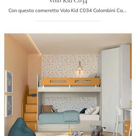
Volo Kid C034
Con questa cameretta Volo Kid C034 Colombini Casa, tra le soluzioni con letti a castello, potrai allestire stanze moderne per bambine.