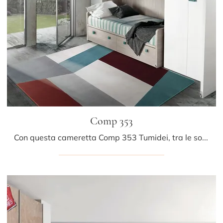
Comp 353
Con questa cameretta Comp 353 Tumidei, tra le soluzioni con letti a castello, potrai progettare stanze moderne per bambini.