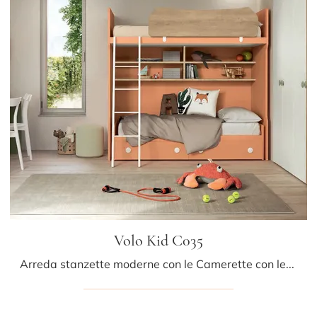
Volo Kid C035
Arreda stanzette moderne con le Camerette con letti a castello Colombini Casa! Il modello Volo Kid C035 in melaminico è per bambine.