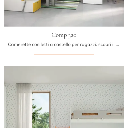
Comp 320
Camerette con letti a castello per ragazzi: scopri il modello in laccato opaco Comp 320 di Tumidei per stanzette moderne.