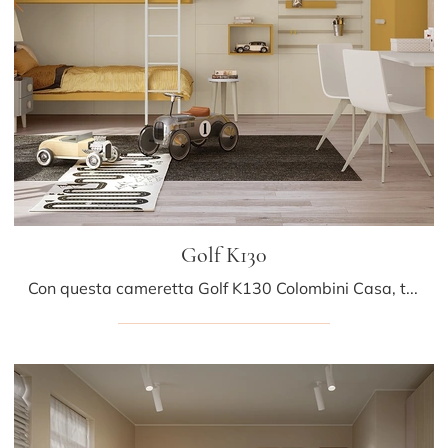
Golf K130
Con questa cameretta Golf K130 Colombini Casa, tra le soluzioni con letti a castello, potrai allestire stanze moderne per bambine.