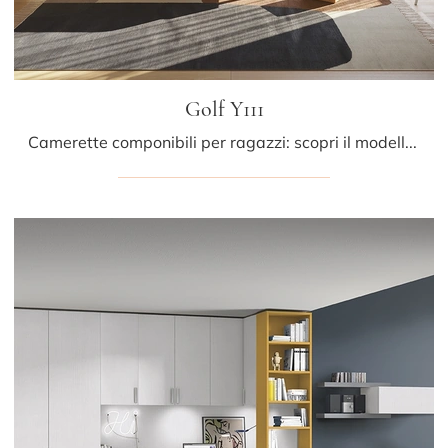
Golf Y111
Camerette componibili per ragazzi: scopri il modello in melaminico Golf Y111 di Colombini Casa per stanzette moderne.