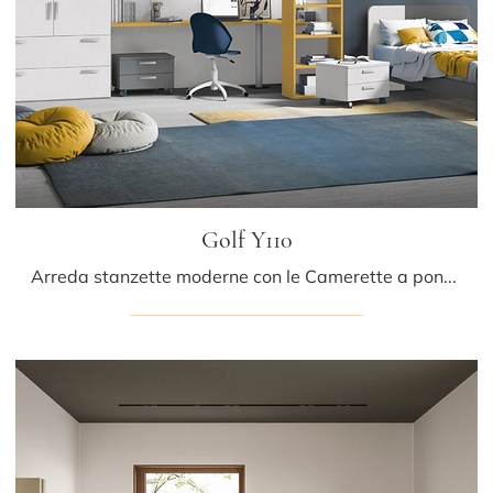
Golf Y110
Arreda stanzette moderne con le Camerette a ponte Colombini Casa! Il modello Golf Y110 in melaminico è per ragazzi.