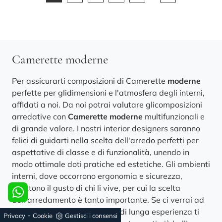
Camerette moderne
Per assicurarti composizioni di Camerette
moderne
perfette per glidimensioni e l'atmosfera degli interni,
affidati a noi. Da noi potrai valutare glicomposizioni
arredative con
Camerette
moderne
multifunzionali e
di grande valore. I nostri interior designers saranno
felici di guidarti nella scelta dell'arredo perfetti per
aspettative di classe e di funzionalità, unendo in
modo ottimale doti pratiche ed estetiche. Gli ambienti
interni, dove occorrono ergonomia e sicurezza,
riflettono il gusto di chi li vive, per cui la scelta
dell'arredamento è tanto importante. Se ci verrai ad
incontrare, interior designers di lunga esperienza ti
-
Privacy
Cookie
Gestisci i consensi