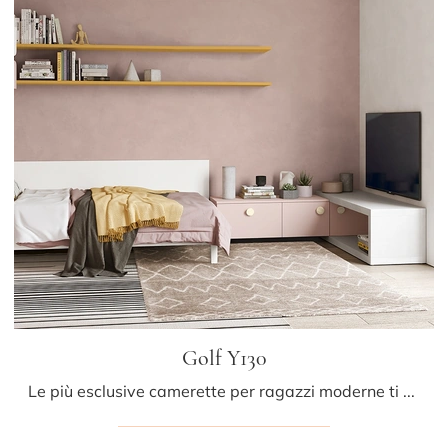
Golf Y130
Le più esclusive camerette per ragazzi moderne ti attendono! Scopri il modello Golf Y130 di Colombini Casa.