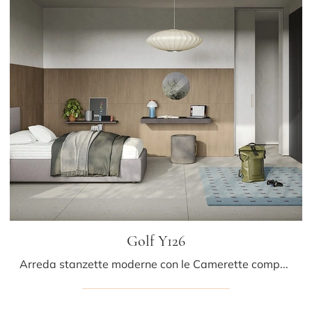
Golf Y126
Arreda stanzette moderne con le Camerette componibili Colombini Casa! Il modello Golf Y126 in melaminico è per ragazzi.