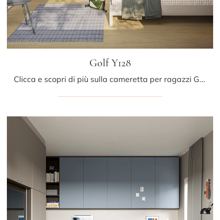
Golf Y128
Clicca e scopri di più sulla cameretta per ragazzi Golf Y128! Le Camerette componibili Colombini Casa ti attendono.