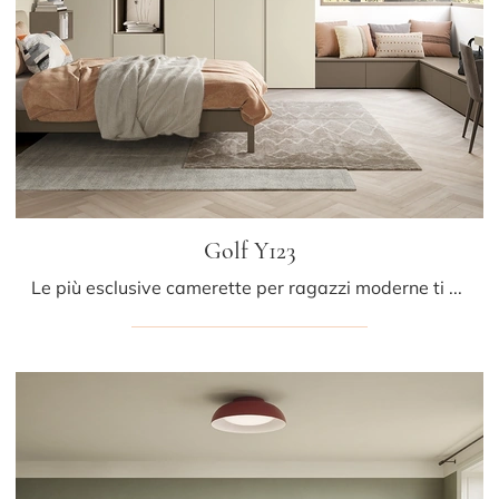
Golf Y123
Le più esclusive camerette per ragazzi moderne ti aspettano! Scopri il modello Golf Y123 di Colombini Casa.