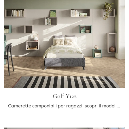
Golf Y122
Camerette componibili per ragazzi: scopri il modello in melaminico Golf Y122 di Colombini Casa per stanzette moderne.