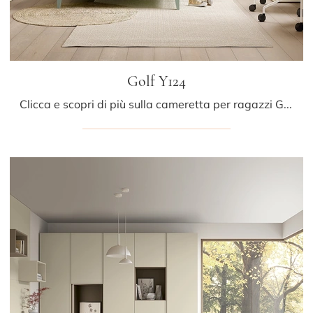
Golf Y124
Clicca e scopri di più sulla cameretta per ragazzi Golf Y124! Le Camerette su misura Colombini Casa ti aspettano.