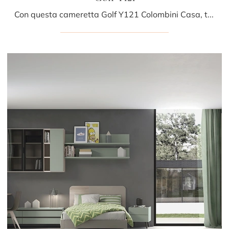
Con questa cameretta Golf Y121 Colombini Casa, tra le soluzioni componibili, potrai ammobiliare stanze moderne per ragazzi.