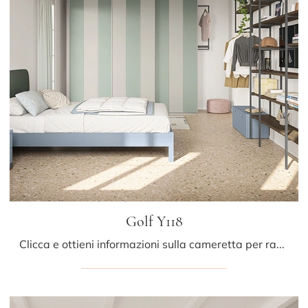
Golf Y118
Clicca e ottieni informazioni sulla cameretta per ragazzi Golf Y118! Le Camerette componibili Colombini Casa ti attendono.