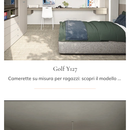
Golf Y127
Camerette su misura per ragazzi: scopri il modello in melaminico Golf Y127 di Colombini Casa per stanzette moderne.