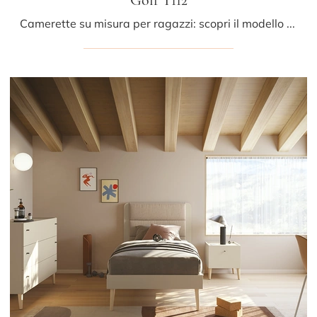
Camerette su misura per ragazzi: scopri il modello in melaminico Golf Y112 di Colombini Casa per stanzette moderne.