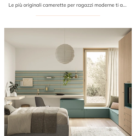
Le più originali camerette per ragazzi moderne ti attendono! Scopri il modello Golf Y117 di Colombini Casa.