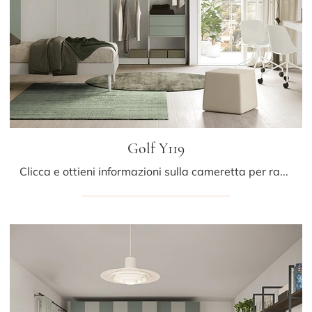
Golf Y119
Clicca e ottieni informazioni sulla cameretta per ragazzi Golf Y119! Le Camerette componibili Colombini Casa ti aspettano.