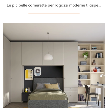
Le più belle camerette per ragazzi moderne ti aspettano! Scopri il modello Golf Y108 di Colombini Casa.