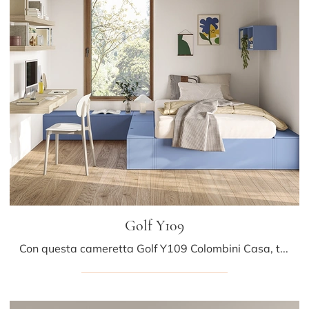
Golf Y109
Con questa cameretta Golf Y109 Colombini Casa, tra le soluzioni su misura, potrai progettare stanze moderne per ragazzi.