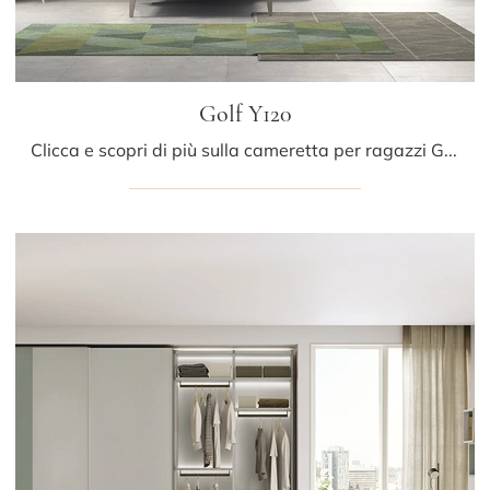
Golf Y120
Clicca e scopri di più sulla cameretta per ragazzi Golf Y120! Le Camerette componibili Colombini Casa ti aspettano.