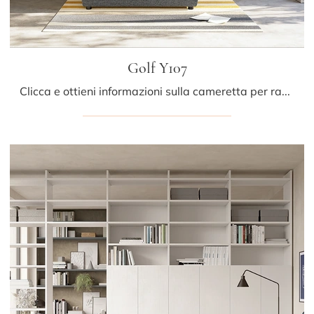
Golf Y107
Clicca e ottieni informazioni sulla cameretta per ragazzi Golf Y107! Le Camerette a ponte Colombini Casa ti aspettano.