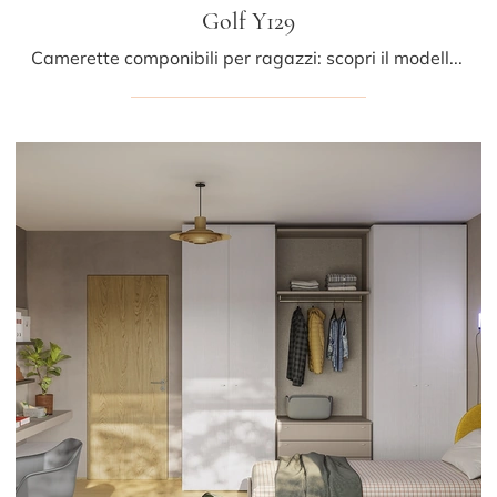
Golf Y129
Camerette componibili per ragazzi: scopri il modello in melaminico Golf Y129 di Colombini Casa per stanzette moderne.