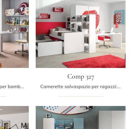
Comp 327
Le più originali camerette per bambini moderne ti attendono! Scopri il modello Comp 328 di Tumidei.
Camerette salvaspazio per ragazzi: scopri il modello in laccato opaco Comp 327 di Tumidei per stanzette moderne.