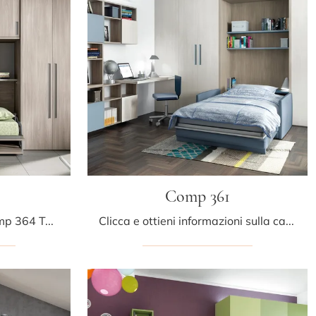
Comp 361
Con questa cameretta Comp 364 Tumidei, tra le soluzioni salvaspazio, potrai ammobiliare stanze moderne per ragazzi.
Clicca e ottieni informazioni sulla cameretta per ragazzi Comp 361! Le Camerette salvaspazio Tumidei ti aspettano.