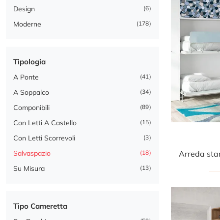
Design
6
Moderne
178
Tipologia
A Ponte
41
A Soppalco
34
Componibili
89
Con Letti A Castello
15
Con Letti Scorrevoli
3
Salvaspazio
18
Su Misura
13
Tipo Cameretta