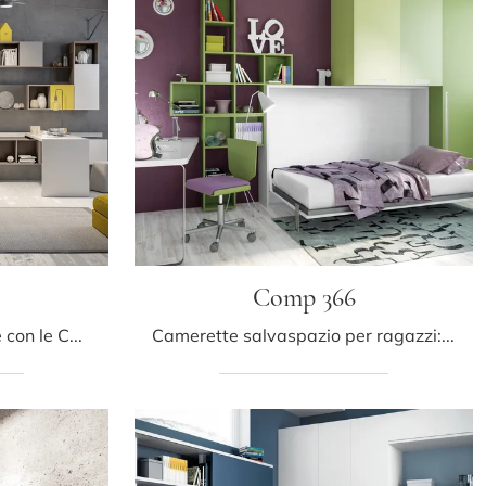
Comp 366
Arreda stanzette moderne con le Camerette salvaspazio Tumidei! Il modello Comp 358 in melaminico è per ragazzi.
Camerette salvaspazio per ragazzi: scopri il modello in laccato opaco Comp 366 di Tumidei per stanzette moderne.