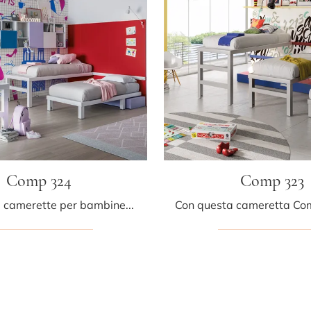
Comp 324
Comp 323
Le più belle camerette per bambine moderne ti attendono! Scopri il modello Comp 324 di Tumidei.