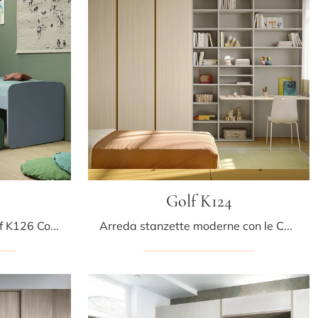
Golf K124
Con questa cameretta Golf K126 Colombini Casa, tra le soluzioni salvaspazio, potrai arredare stanze moderne per bambini.
Arreda stanzette moderne con le Camerette salvaspazio Colombini Casa! Il modello Golf K124 in melaminico è per bambine.