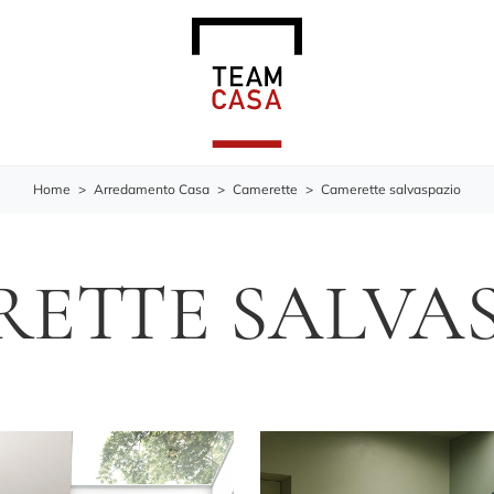
Home
>
Arredamento Casa
>
Camerette
>
Camerette salvaspazio
ETTE SALVA