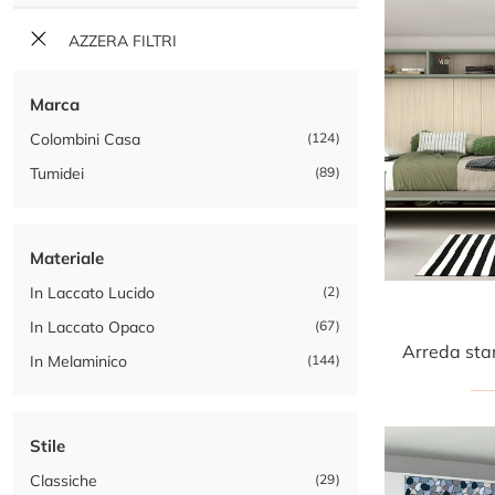
AZZERA FILTRI
Marca
Colombini Casa
124
Tumidei
89
Materiale
In Laccato Lucido
2
In Laccato Opaco
67
In Melaminico
144
Stile
Classiche
29