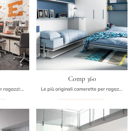
Comp 360
Camerette salvaspazio per ragazzi: scopri il modello in laccato opaco Comp 362 di Tumidei per stanzette moderne.
Le più originali camerette per ragazzi moderne ti attendono! Scopri il modello Comp 360 di Tumidei.