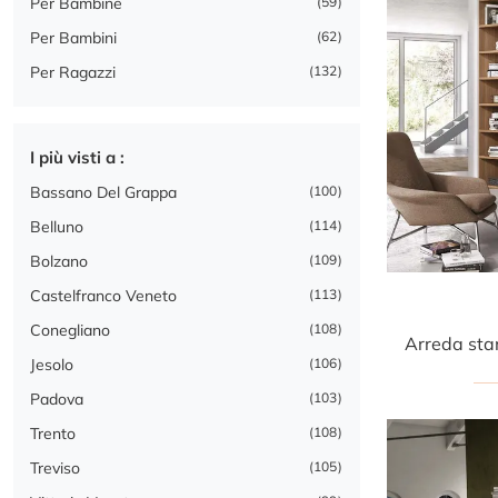
Per Bambine
59
Per Bambini
62
Per Ragazzi
132
I più visti a :
Bassano Del Grappa
100
Belluno
114
Bolzano
109
Castelfranco Veneto
113
Conegliano
108
Jesolo
106
Padova
103
Trento
108
Treviso
105