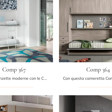
Comp 367
Comp 364
Arreda stanzette moderne con le Camerette salvaspazio Tumidei! Il modello Comp 367 in melaminico è per ragazzi.