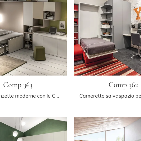
Comp 363
Comp 362
Arreda stanzette moderne con le Camerette salvaspazio Tumidei! Il modello Comp 363 in laccato opaco è per ragazzi.