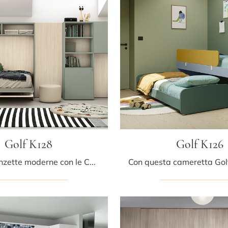
Golf K128
Golf K126
Arreda stanzette moderne con le Camerette salvaspazio Colombini Casa! Il modello Golf K128 in melaminico è per ragazzi.