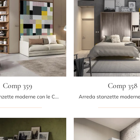
Comp 359
Comp 358
Arreda stanzette moderne con le Camerette salvaspazio Tumidei! Il modello Comp 359 in melaminico è per ragazzi.