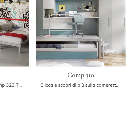
Comp 310
Con questa cameretta Comp 323 Tumidei, tra le soluzioni salvaspazio, potrai progettare stanze moderne per bambine.
Clicca e scopri di più sulla cameretta per ragazzi Comp 310! Le Camerette salvaspazio Tumidei ti aspettano.