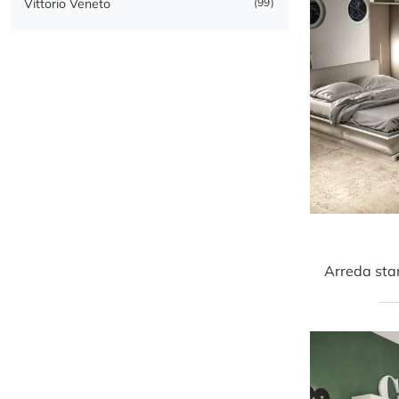
Vittorio Veneto
99