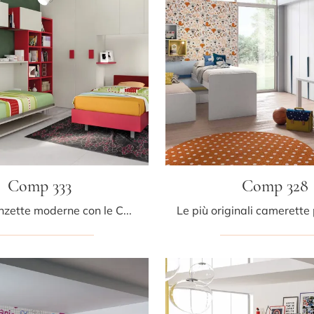
Comp 333
Comp 328
Arreda stanzette moderne con le Camerette salvaspazio Tumidei! Il modello Comp 333 in laccato opaco è per bambini.