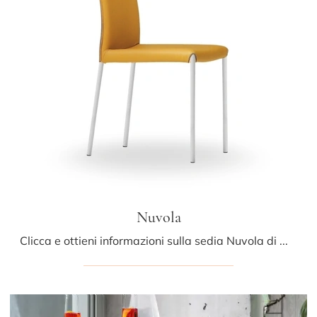
Nuvola
Clicca e ottieni informazioni sulla sedia Nuvola di Midj in ecopelle: le più originali Sedie fisse moderne ti aspettano.