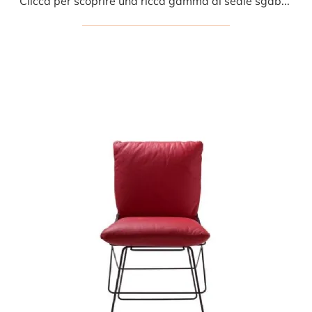
Clicca per scoprire una ricca gamma di sedie sgabelli per stanze moderne: il modello Itala too Sgabello di Bonaldo ti aspetta!