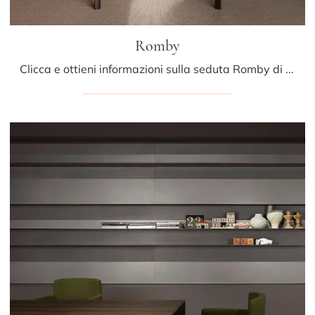
Romby
Clicca e ottieni informazioni sulla seduta Romby di Porro in tessuto: le più belle Sedie fisse design ti aspettano.