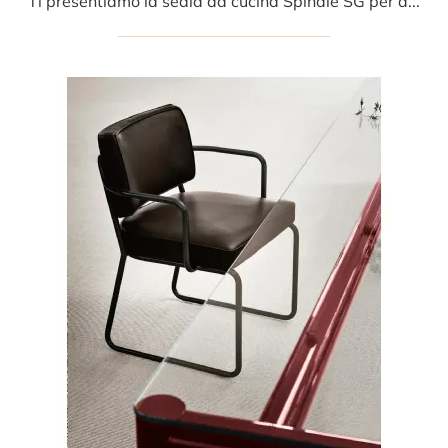
Ti presentiamo la sedia da cucina Spindle SG per atmosfere moderne, tra le più esclusive Sedie sgabelli di Porro.