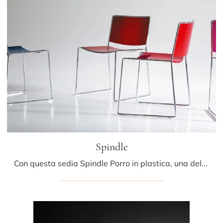
Spindle
Con questa sedia Spindle Porro in plastica, una delle nostre sedute impilabili moderne, potrai completare i tuoi locali.