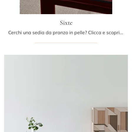
Sixte
Cerchi una sedia da pranzo in pelle? Clicca e scopri il modello Sixte di Porro per ultimare i tuoi interni perfettamente.