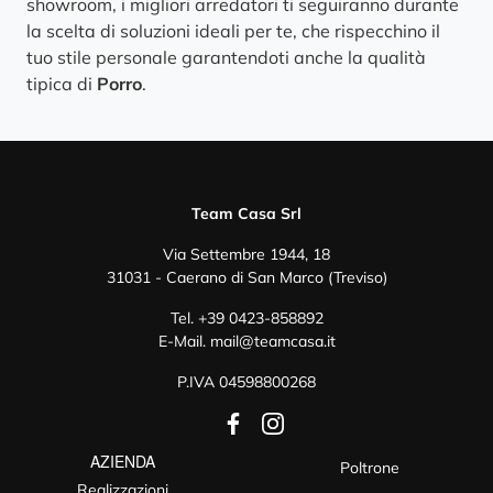
showroom, i migliori arredatori ti seguiranno durante
la scelta di soluzioni ideali per te, che rispecchino il
tuo stile personale garantendoti anche la qualità
tipica di
Porro
.
Team Casa Srl
Via Settembre 1944, 18
31031 - Caerano di San Marco (Treviso)
Tel.
+39 0423-858892
E-Mail.
mail@teamcasa.it
P.IVA 04598800268
AZIENDA
Poltrone
Realizzazioni