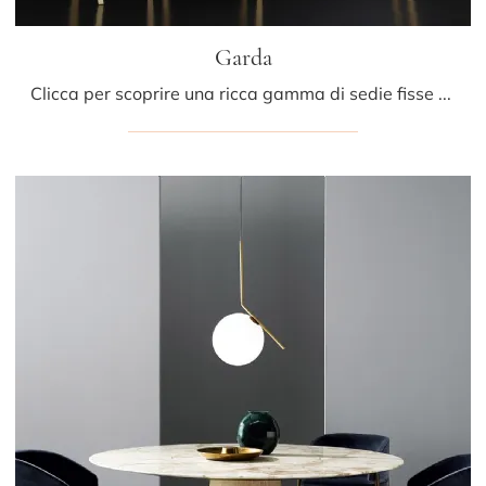
Garda
Clicca per scoprire una ricca gamma di sedie fisse per stanze moderne: il modello Garda di Porro ti sta aspettando!