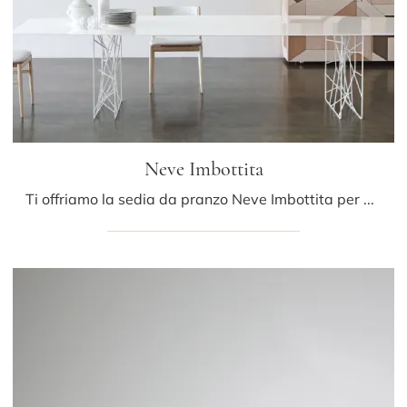
Neve Imbottita
Ti offriamo la sedia da pranzo Neve Imbottita per atmosfere moderne, tra le più originali Sedie fisse di Porro.