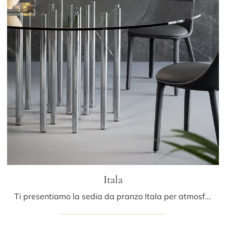
Itala
Ti presentiamo la sedia da pranzo Itala per atmosfere design, tra le più originali Sedie fisse di Bonaldo.