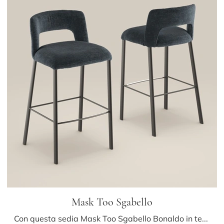
Mask Too Sgabello
Con questa sedia Mask Too Sgabello Bonaldo in tessuto, una tra le nostre sedute sgabelli moderne, potrai impreziosire i tuoi spazi.