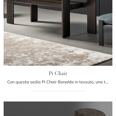
Pi Chair
Con questa sedia Pi Chair Bonaldo in tessuto, una tra le nostre sedute fisse design, potrai arricchire i tuoi interni.