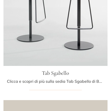
Tab Sgabello
Clicca e scopri di più sulla sedia Tab Sgabello di Bonaldo in cuoio: le più originali Sedie sgabelli design ti aspettano.