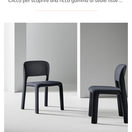
Clicca per scoprire una ricca gamma di sedie fisse per stanze design: il modello Avant-Garde di Bonaldo ti attende!