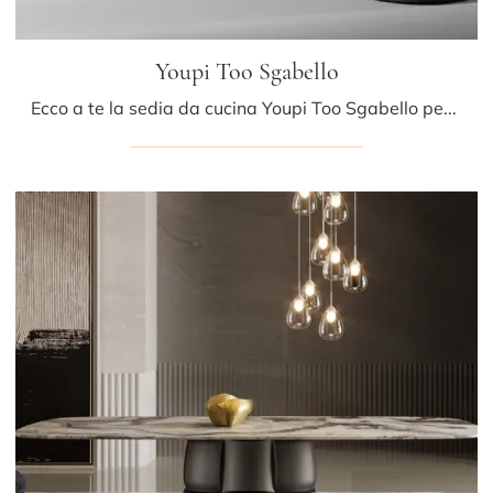
Youpi Too Sgabello
Ecco a te la sedia da cucina Youpi Too Sgabello per atmosfere design, tra le più esclusive Sedie sgabelli di Bonaldo.