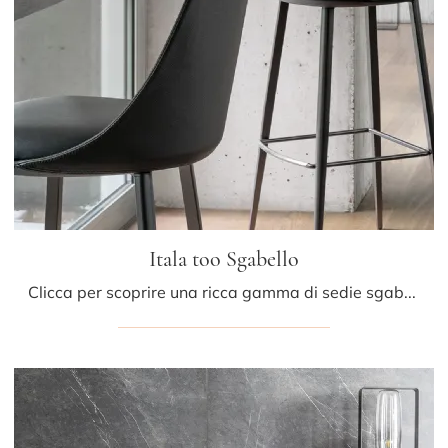
Itala too Sgabello
Clicca per scoprire una ricca gamma di sedie sgabelli per stanze moderne: il modello Itala too Sgabello di Bonaldo ti aspetta!