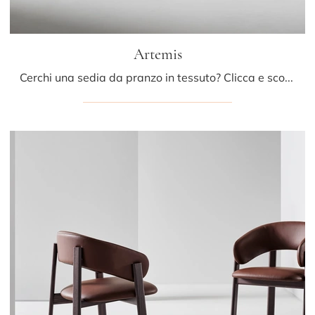
Artemis
Cerchi una sedia da pranzo in tessuto? Clicca e scopri il modello Artemis di Bonaldo per completare i tuoi spazi al meglio.