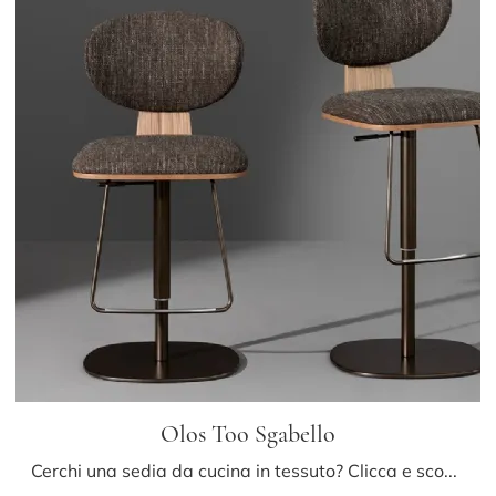
Olos Too Sgabello
Cerchi una sedia da cucina in tessuto? Clicca e scopri il modello Olos Too Sgabello di Bonaldo per ultimare i tuoi spazi ottimamente.