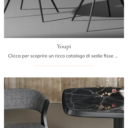
Youpi
Clicca per scoprire un ricco catalogo di sedie fisse per stanze design: il modello Youpi di Bonaldo ti attende!