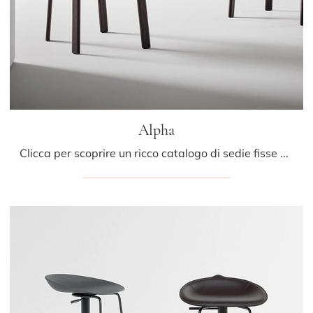
Alpha
Clicca per scoprire un ricco catalogo di sedie fisse per stanze design: il modello Alpha di Bonaldo ti attende!