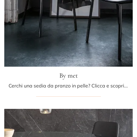
By met
Cerchi una sedia da pranzo in pelle? Clicca e scopri il modello By met di Bonaldo per completare i tuoi interni alla perfezione.