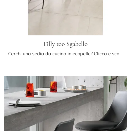
Filly too Sgabello
Cerchi una sedia da cucina in ecopelle? Clicca e scopri il modello Filly too Sgabello di Bonaldo per completare i tuoi locali al meglio.