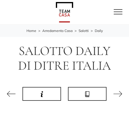
Home
>
Arredamento Casa
>
Salotti
>
Daily
SALOTTO DAILY
DI DITRE ITALIA