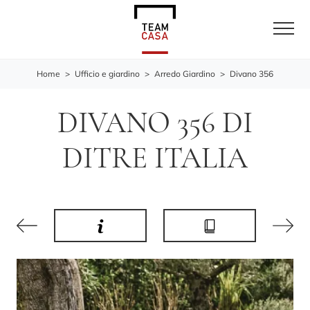
Home
>
Ufficio e giardino
>
Arredo Giardino
>
Divano 356
DIVANO 356 DI
DITRE ITALIA