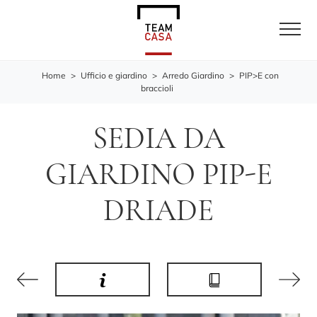
Home
>
Ufficio e giardino
>
Arredo Giardino
>
PIP>E con
braccioli
SEDIA DA
GIARDINO PIP-E
DRIADE