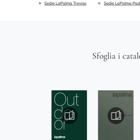
Sedie LaPalma Treviso
Sedie LaPalma Pa
Sfoglia i cata