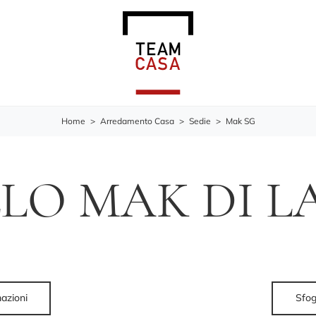
Home
>
Arredamento Casa
>
Sedie
>
Mak SG
LO MAK DI 
mazioni
Sfog