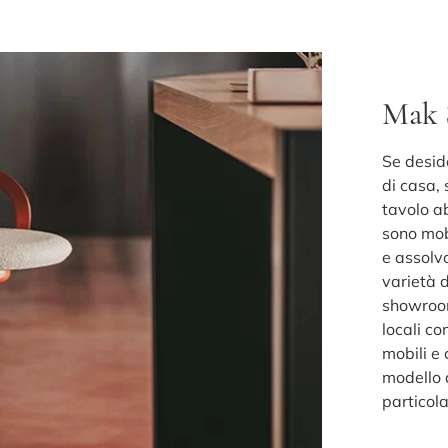
Mak
Se desid
di casa, 
tavolo a
sono mobi
e assolv
varietà d
showroom:
locali co
mobili e
modello a
particol