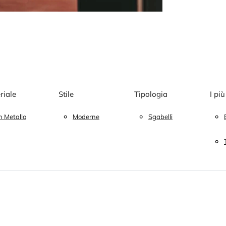
riale
Stile
Tipologia
I più
n Metallo
Moderne
Sgabelli