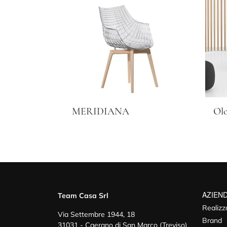
MERIDIANA
Ol
AZIEN
Team Casa Srl
Realizz
Via Settembre 1944, 18
Brand
31031 - Caerano di San Marco (Treviso)