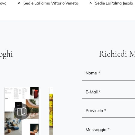
dova
Sedie LaPalma Vittorio Veneto
Sedie LaPalma Jesolo
loghi
Richiedi M