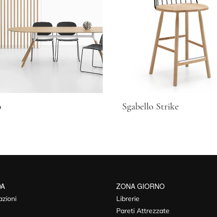
o
Sgabello Strike
DA
ZONA GIORNO
azioni
Librerie
Pareti Attrezzate