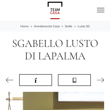
Home
>
Arredamento Casa
>
Sedie
>
Lusto SG
SGABELLO LUSTO
DI LAPALMA