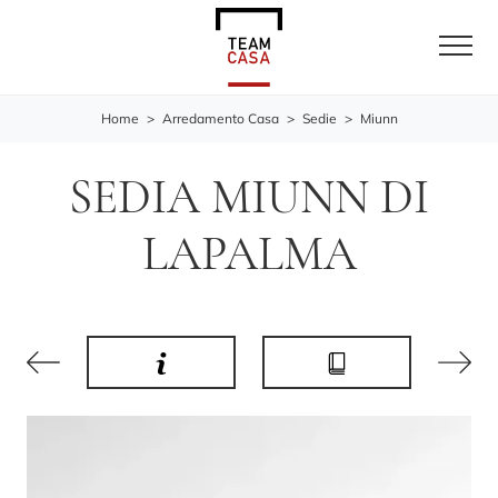
Home
>
Arredamento Casa
>
Sedie
>
Miunn
SEDIA MIUNN DI
LAPALMA