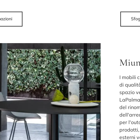
mazioni
Sfog
Miun
I mobili
di qualit
spazio v
LaPalma:
del rino
dell'arre
per l'out
prodotti,
esterni 