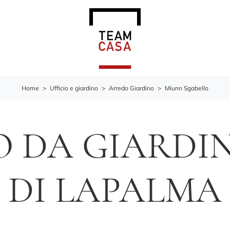
Home
>
Ufficio e giardino
>
Arredo Giardino
>
Miunn Sgabello
O DA GIARDI
DI LAPALMA