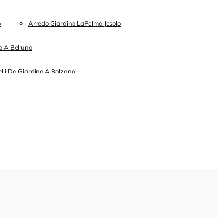
o
Arredo Giardino LaPalma Jesolo
o A Belluno
lli Da Giardino A Bolzano