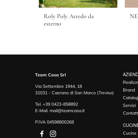
Roly Poly Arredo da
NE
esterno
AZIEN
Team Casa Srl
Realizz
Via Settembre 1944, 18
Brand
31031 - Caerano di San Marco (Treviso)
Catalog
Tel.
+39 0423-858892
Servizi
E-Mail.
mail@teamcasa.it
Contatt
P.IVA 04598800268
CUCIN
Cucine