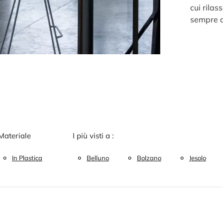
cui rilas
sempre a
Materiale
I più visti a :
In Plastica
Belluno
Bolzano
Jesolo