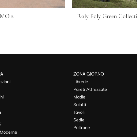
MO 2
Roly Poly Green Collect
DA
ZONA GIORNO
azioni
Librerie
Pareti Attrezzate
hi
Madie
Salotti
i
Tavoli
Sedie
E
Poltrone
 Moderne