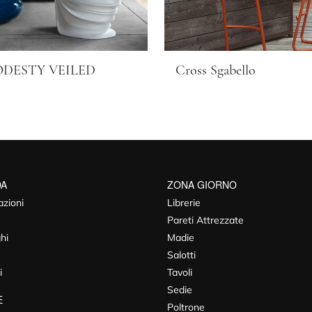
DESTY VEILED
Cross Sgabello
DA
ZONA GIORNO
azioni
Librerie
Pareti Attrezzate
hi
Madie
Salotti
i
Tavoli
Sedie
E
Poltrone