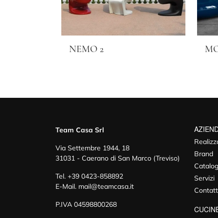
NEMO 2
MO
AZIEN
Team Casa Srl
Realizz
Via Settembre 1944, 18
Brand
31031 - Caerano di San Marco (Treviso)
Catalog
Tel.
+39 0423-858892
Servizi
E-Mail.
mail@teamcasa.it
Contatt
P.IVA 04598800268
CUCIN