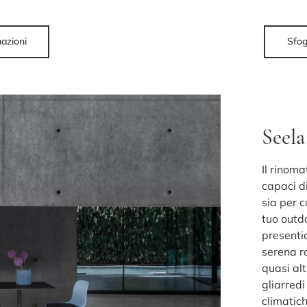
mazioni
Sfog
Seela
Il rinoma
capaci di
sia per c
tuo outd
presenti
serena ro
quasi alt
gliarredi
climatic