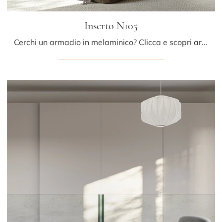
Inserto N105
Cerchi un armadio in melaminico? Clicca e scopri armadiature a muro con ante scorrevoli di Colombini Casa.