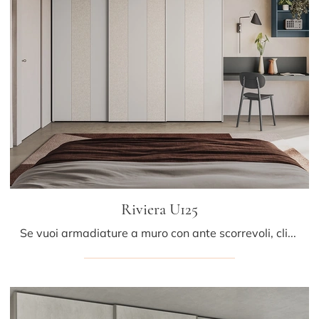
Riviera U125
Se vuoi armadiature a muro con ante scorrevoli, clicca e scopri l'armadio Riviera U125 di Colombini Casa in melaminico.