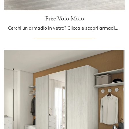
Free Volo M010
Cerchi un armadio in vetro? Clicca e scopri armadiature a muro con ante scorrevoli di Colombini Casa.