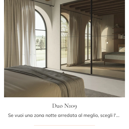
Duo N109
Se vuoi una zona notte arredata al meglio, scegli l'armadio Duo N109 con ante scorrevoli di Colombini Casa!