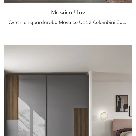
Mosaico U112
Cerchi un guardaroba Mosaico U112 Colombini Casa? Clicca subito! Gli armadi su misura con ante scorrevoli ti attendono.