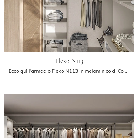
Flexo N113
Ecco qui l'armadio Flexo N113 in melaminico di Colombini Casa! Un ricco catalogo di armadi cabine armadio con ante battenti.