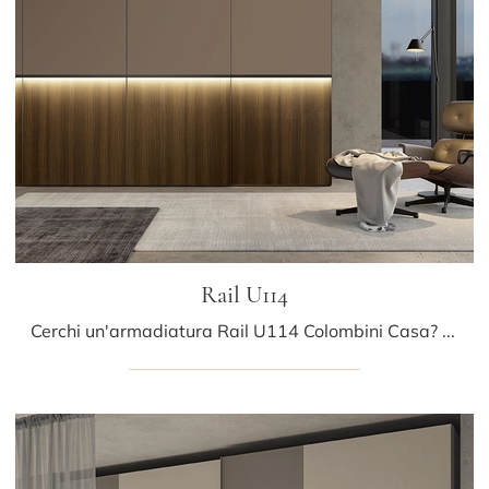
Rail U114
Cerchi un'armadiatura Rail U114 Colombini Casa? Clicca subito! Gli armadi a muro con ante scorrevoli ti attendono.