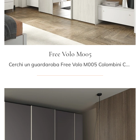
Free Volo M005
Cerchi un guardaroba Free Volo M005 Colombini Casa? Clicca subito! Gli armadi a muro con ante scorrevoli ti aspettano.