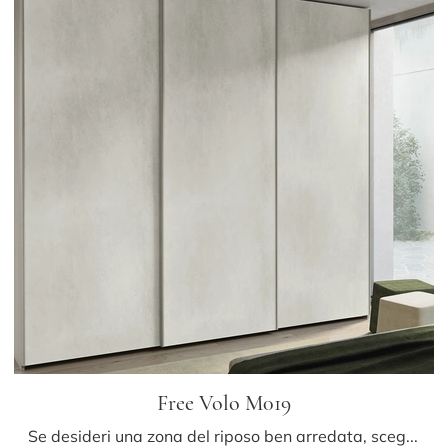
Free Volo M019
Se desideri una zona del riposo ben arredata, scegli l'armadio Free Volo M019 con ante scorrevoli di Colombini Casa!