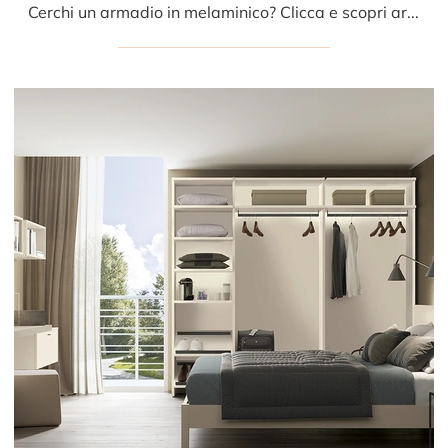
Cerchi un armadio in melaminico? Clicca e scopri armadiature a muro con ante scorrevoli di Colombini Casa.