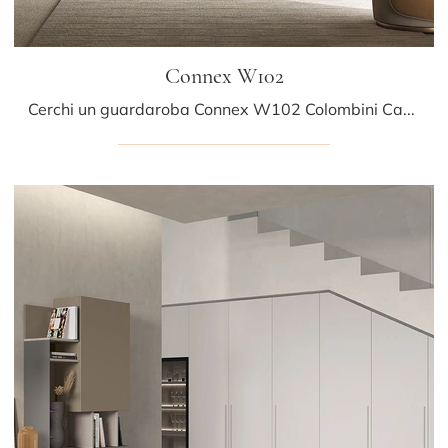
Connex W102
Cerchi un guardaroba Connex W102 Colombini Casa? Clicca subito! Gli armadi cabine armadio con ante scorrevoli ti aspettano.