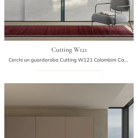
Cutting W121
Cerchi un guardaroba Cutting W121 Colombini Casa? Clicca subito! Gli armadi a muro con ante scorrevoli ti attendono.