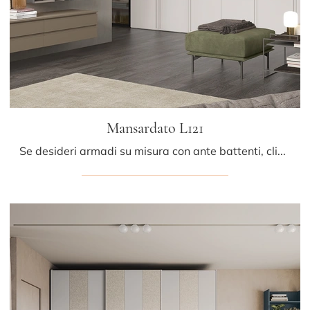
Mansardato L121
Se desideri armadi su misura con ante battenti, clicca e scopri l'armadio Mansardato L121 di Colombini Casa in melaminico.