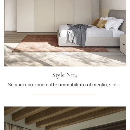
Style N114
Se vuoi una zona notte ammobiliata al meglio, scegli l'armadio Style N114 con ante scorrevoli di Colombini Casa!