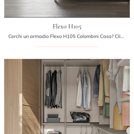
Flexo H105
Cerchi un armadio Flexo H105 Colombini Casa? Clicca subito! Gli armadi cabine armadio con ante scorrevoli ti aspettano.