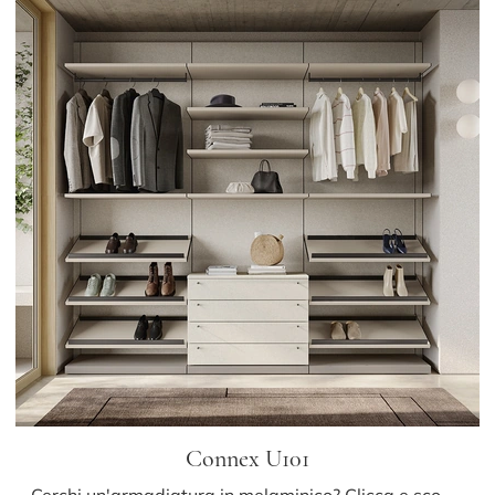
Connex U101
Cerchi un'armadiatura in melaminico? Clicca e scopri armadiature cabine armadio con ante scorrevoli di Colombini Casa.