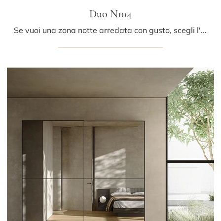
Duo N104
Se vuoi una zona notte arredata con gusto, scegli l'armadio Duo N104 con ante scorrevoli di Colombini Casa!