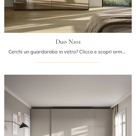
Duo N101
Cerchi un guardaroba in vetro? Clicca e scopri armadi a muro con ante scorrevoli di Colombini Casa.