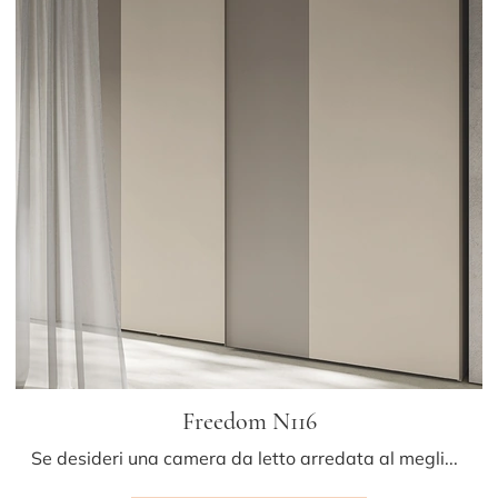
Freedom N116
Se desideri una camera da letto arredata al meglio, scegli l'armadio Freedom N116 con ante scorrevoli di Colombini Casa!