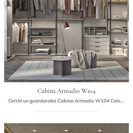
Cabina Armadio W104
Cerchi un guardaroba Cabina Armadio W104 Colombini Casa? Clicca subito! Gli armadi cabine armadio con ante scorrevoli ti attendono.