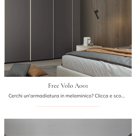
Free Volo A001
Cerchi un'armadiatura in melaminico? Clicca e scopri armadiature a muro con ante scorrevoli di Colombini Casa.