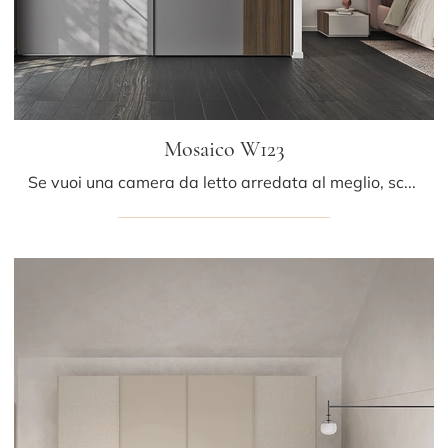
Mosaico W123
Se vuoi una camera da letto arredata al meglio, scegli l'armadio Mosaico W123 con ante scorrevoli di Colombini Casa!